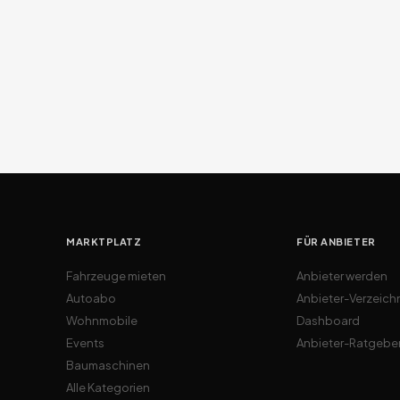
MARKTPLATZ
FÜR ANBIETER
Fahrzeuge mieten
Anbieter werden
Autoabo
Anbieter-Verzeich
Wohnmobile
Dashboard
Events
Anbieter-Ratgebe
Baumaschinen
Alle Kategorien