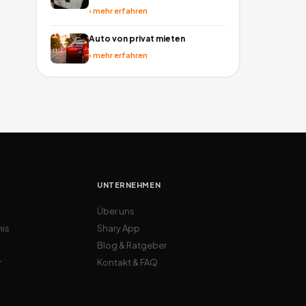
›
mehr erfahren
Auto von privat mieten
›
mehr erfahren
UNTERNEHMEN
Über uns
nis
Shary App
Blog & Ratgeber
r
Kontakt & FAQ