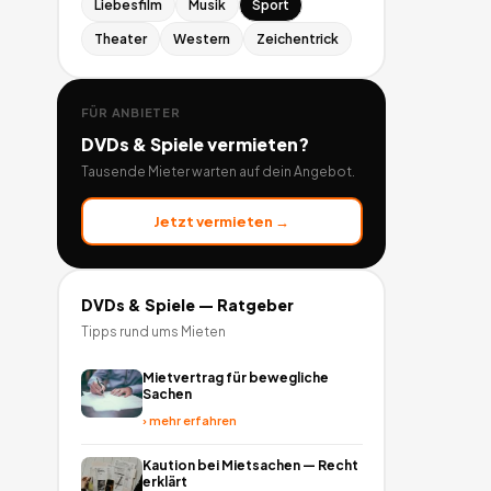
Liebesfilm
Musik
Sport
Theater
Western
Zeichentrick
FÜR ANBIETER
DVDs & Spiele
vermieten?
Tausende Mieter warten auf dein Angebot.
Jetzt vermieten →
DVDs & Spiele
— Ratgeber
Tipps rund ums Mieten
Mietvertrag für bewegliche
Sachen
›
mehr erfahren
Kaution bei Mietsachen — Recht
erklärt