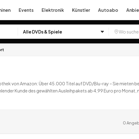
inen
Events
Elektronik
Künstler
Autoabo
Anbie
rt
eothek von Amazon: Über 45.000 Titel auf DVD/Blu-ray – Sie mieten 
lender Kunde des gewählten Ausleihpakets ab 4,99 Euro pro Monat, 
dschaft über den Gratistest hinaus einen 15 Euro Einkaufsgutschein für
Amazon Marketplace).
0
Angebote
deutschlandweit.
0
Angeb