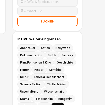
SUCHEN
In
DVD
weiter eingrenzen
Abenteuer
Action
Bollywood
Dokumentation
Erotik
Fantasy
Film, Fernsehen & Kino
Geschichte
Horror
Kinder
Komödie
Kultur
Leben & Gesellschaft
Science Fiction
Thriller & Krimi
Unterhaltung
Wissenschaft
Drama
Historienfilm
Kriegsfilm