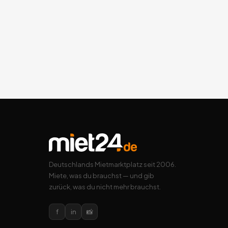
Deutschlands Mietmarktplatz seit 2006.
Miete, was du brauchst — und gib
zurück, was du nicht mehr brauchst.
f
in
📸