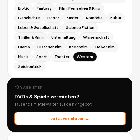
Erotik
Fantasy
Film, Fernsehen & Kino
Geschichte
Horror
Kinder
Komödie
Kultur
Leben & Gesellschaft
Science Fiction
Thriller & Krimi
Unterhaltung
Wissenschaft
Drama
Historienfilm
Kriegsfilm
Liebesfilm
Musik
Sport
Theater
Western
Zeichentrick
FÜR ANBIETER
DVDs & Spiele
vermieten?
Tausende Mieter warten auf dein Angebot.
Jetzt vermieten →