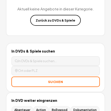
(nicht einlösbar auf Bücher, Zeitschriften, Kindle eBooks und
alle Angebote von Drittanbietern/Amazon Marketplace).
0
Aktuell keine Angebote in dieser Kategorie.
Angebote
deutschlandweit.
Zurück zu
DVDs & Spiele
In
DVDs & Spiele
suchen
SUCHEN
In
DVD
weiter eingrenzen
Abenteuer
Action
Bollywood
Dokumentation