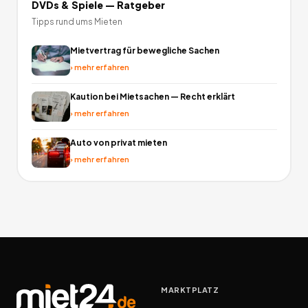
DVDs & Spiele
— Ratgeber
Tipps rund ums Mieten
Mietvertrag für bewegliche Sachen
›
mehr erfahren
Kaution bei Mietsachen — Recht erklärt
›
mehr erfahren
Auto von privat mieten
›
mehr erfahren
MARKTPLATZ