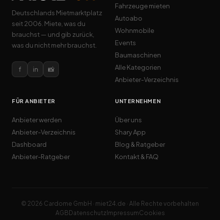
Fahrzeuge mieten
Deutschlands Mietmarktplatz
Autoabo
seit 2006. Miete, was du
Wohnmobile
brauchst — und gib zurück,
Events
was du nicht mehr brauchst.
Baumaschinen
Alle Kategorien
f
in
📸
Anbieter-Verzeichnis
FÜR ANBIETER
UNTERNEHMEN
Anbieter werden
Über uns
Anbieter-Verzeichnis
Shary App
Dashboard
Blog & Ratgeber
Anbieter-Ratgeber
Kontakt & FAQ
© 2026 Cardome GmbH · miet24.de · Alle Rechte vorbehalten
AGB
Datenschutz
Impressum
Cookies