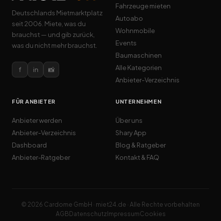
Fahrzeuge mieten
Deutschlands Mietmarktplatz
Autoabo
seit 2006. Miete, was du
Wohnmobile
brauchst — und gib zurück,
Events
was du nicht mehr brauchst.
Baumaschinen
Alle Kategorien
f
in
📸
Anbieter-Verzeichnis
FÜR ANBIETER
UNTERNEHMEN
Anbieter werden
Über uns
Anbieter-Verzeichnis
Shary App
Dashboard
Blog & Ratgeber
Anbieter-Ratgeber
Kontakt & FAQ
© 2026 Cardome GmbH · miet24.de · Alle Rechte vorbehalten
AGB
Datenschutz
Impressum
Cookies