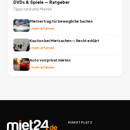
DVDs & Spiele
— Ratgeber
Tipps rund ums Mieten
Mietvertrag für bewegliche Sachen
›
mehr erfahren
Kaution bei Mietsachen — Recht erklärt
›
mehr erfahren
Auto von privat mieten
›
mehr erfahren
MARKTPLATZ