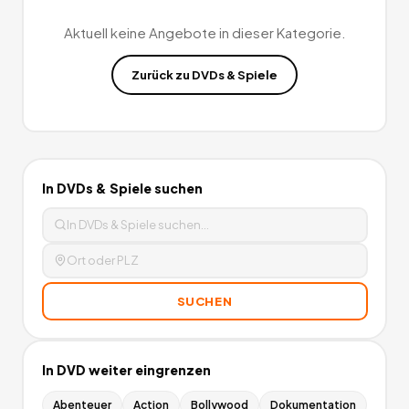
(nicht einlösbar auf Bücher, Zeitschriften, Kindle eBooks und
alle Angebote von Drittanbietern/Amazon Marketplace).
0
Aktuell keine Angebote in dieser Kategorie.
Angebote
deutschlandweit.
Zurück zu
DVDs & Spiele
In
DVDs & Spiele
suchen
SUCHEN
In
DVD
weiter eingrenzen
Abenteuer
Action
Bollywood
Dokumentation