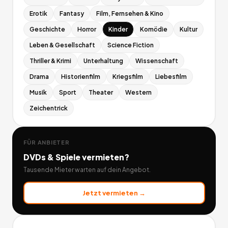
Erotik
Fantasy
Film, Fernsehen & Kino
Geschichte
Horror
Kinder
Komödie
Kultur
Leben & Gesellschaft
Science Fiction
Thriller & Krimi
Unterhaltung
Wissenschaft
Drama
Historienfilm
Kriegsfilm
Liebesfilm
Musik
Sport
Theater
Western
Zeichentrick
FÜR ANBIETER
DVDs & Spiele
vermieten?
Tausende Mieter warten auf dein Angebot.
Jetzt vermieten →