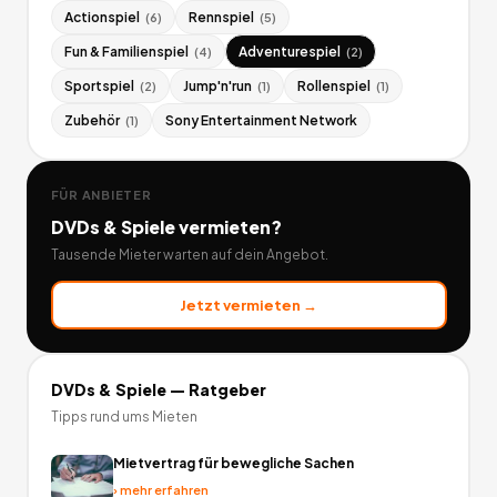
Actionspiel
Rennspiel
(
6
)
(
5
)
Fun & Familienspiel
Adventurespiel
(
4
)
(
2
)
Sportspiel
Jump'n'run
Rollenspiel
(
2
)
(
1
)
(
1
)
Zubehör
Sony Entertainment Network
(
1
)
FÜR ANBIETER
DVDs & Spiele
vermieten?
Tausende Mieter warten auf dein Angebot.
Jetzt vermieten →
DVDs & Spiele
— Ratgeber
Tipps rund ums Mieten
Mietvertrag für bewegliche Sachen
›
mehr erfahren