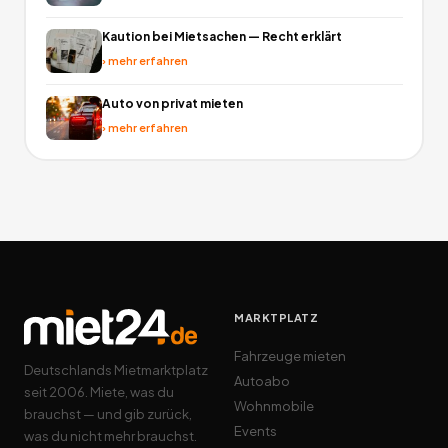
Kaution bei Mietsachen — Recht erklärt
›
mehr erfahren
Auto von privat mieten
›
mehr erfahren
MARKTPLATZ
Fahrzeuge mieten
Deutschlands Mietmarktplatz
Autoabo
seit 2006. Miete, was du
Wohnmobile
brauchst — und gib zurück,
Events
was du nicht mehr brauchst.