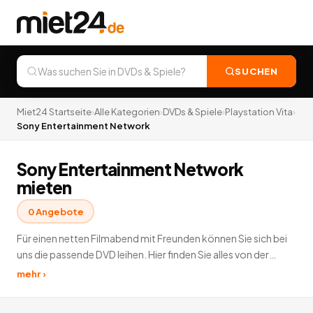
SUCHEN
Miet24 Startseite
›
Alle Kategorien
›
DVDs & Spiele
›
Playstation Vita
›
Sony Entertainment Network
Sony Entertainment Network
mieten
0
Angebote
Für einen netten Filmabend mit Freunden können Sie sich bei
uns die passende DVD leihen. Hier finden Sie alles von der
Komödie, über Horrorfilme bis hin zu Actionfilmen. Außerdem
mehr ›
können Sie bei Miet24 PC Spiele leihen und Konsolenspiele
leihen. Sparen Sie sich Ihr Geld für teure Neuerscheinungen,