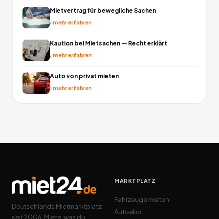
Mietvertrag für bewegliche Sachen
›
mehr erfahren
Kaution bei Mietsachen — Recht erklärt
›
mehr erfahren
Auto von privat mieten
›
mehr erfahren
MARKTPLATZ
Fahrzeuge mieten
Deutschlands Mietmarktplatz
Autoabo
seit 2006. Miete, was du