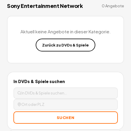
indem Sie jetzt ein Wii Spiel leihen, ein Playstation Spiel leihen
Sony Entertainment Network
0
Angebote
oder ein X Box leihen.
0
Angebote
deutschlandweit.
Aktuell keine Angebote in dieser Kategorie.
Zurück zu
DVDs & Spiele
In
DVDs & Spiele
suchen
SUCHEN