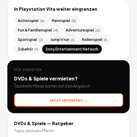
In
Playstation Vita
weiter eingrenzen
Actionspiel
Rennspiel
(
6
)
(
5
)
Fun & Familienspiel
Adventurespiel
(
4
)
(
2
)
Sportspiel
Jump'n'run
Rollenspiel
(
2
)
(
1
)
(
1
)
Zubehör
Sony Entertainment Network
(
1
)
FÜR ANBIETER
DVDs & Spiele
vermieten?
Tausende Mieter warten auf dein Angebot.
Jetzt vermieten →
DVDs & Spiele
— Ratgeber
Tipps rund ums Mieten