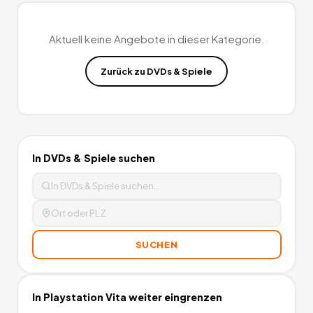
Aktuell keine Angebote in dieser Kategorie.
Zurück zu
DVDs & Spiele
In
DVDs & Spiele
suchen
SUCHEN
In
Playstation Vita
weiter eingrenzen