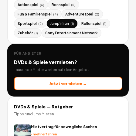
Actionspiel
Rennspiel
(
6
)
(
5
)
Fun & Familienspiel
Adventurespiel
(
4
)
(
2
)
Sportspiel
Jump'n'run
Rollenspiel
(
2
)
(
1
)
(
1
)
Zubehör
Sony Entertainment Network
(
1
)
FÜR ANBIETER
DVDs & Spiele
vermieten?
Tausende Mieter warten auf dein Angebot.
Jetzt vermieten →
DVDs & Spiele
— Ratgeber
Tipps rund ums Mieten
Mietvertrag für bewegliche Sachen
›
mehr erfahren