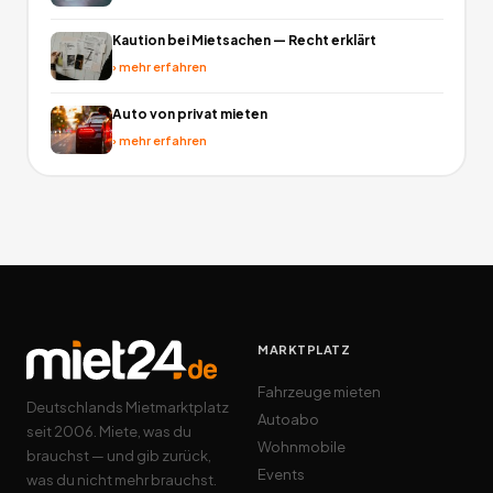
Kaution bei Mietsachen — Recht erklärt
›
mehr erfahren
Auto von privat mieten
›
mehr erfahren
MARKTPLATZ
Fahrzeuge mieten
Deutschlands Mietmarktplatz
Autoabo
seit 2006. Miete, was du
Wohnmobile
brauchst — und gib zurück,
Events
was du nicht mehr brauchst.