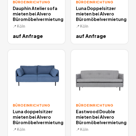
BÜROEINRICHTUNG
BÜROEINRICHTUNG
Dauphin Atelier sofa
Luna Doppelsitzer
mieten bei Alvero
mieten bei Alvero
Büromöbelvermietung
Büromöbelvermietung
📍
Köln
📍
Köln
auf Anfrage
auf Anfrage
BÜROEINRICHTUNG
BÜROEINRICHTUNG
Luna doppelsitzer
Eastwood Double
mieten bei Alvero
mieten bei Alvero
Büromöbelvermietung
Büromöbelvermietung
📍
Köln
📍
Köln