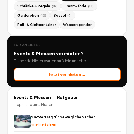
Schränke & Regale
Trennwände
(
15
)
(
13
)
Garderoben
Sessel
(
10
)
(
9
)
Roll- & Gleitcontainer
Wasserspender
FÜR ANBIETER
Events & Messen
vermieten?
Tausende Mieter warten auf dein Angebot.
Jetzt vermieten →
Events & Messen
— Ratgeber
Tipps rund ums Mieten
Mietvertrag für bewegliche Sachen
›
mehr erfahren