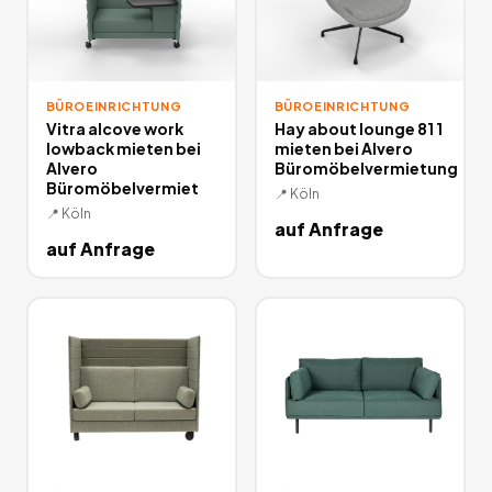
BÜROEINRICHTUNG
BÜROEINRICHTUNG
Vitra alcove work
Hay about lounge 81 1
lowback mieten bei
mieten bei Alvero
Alvero
Büromöbelvermietung
Büromöbelvermiet
📍
Köln
📍
Köln
auf Anfrage
auf Anfrage