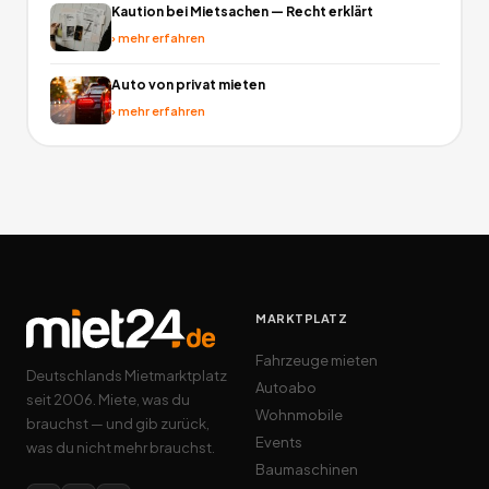
Kaution bei Mietsachen — Recht erklärt
›
mehr erfahren
Auto von privat mieten
›
mehr erfahren
MARKTPLATZ
Fahrzeuge mieten
Deutschlands Mietmarktplatz
Autoabo
seit 2006. Miete, was du
Wohnmobile
brauchst — und gib zurück,
Events
was du nicht mehr brauchst.
Baumaschinen