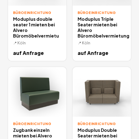
BÜROEINRICHTUNG
BÜROEINRICHTUNG
Moduplus double
Moduplus Triple
seater 1 mieten bei
Seater mieten bei
Alvero
Alvero
Büromöbelvermietu
Büromöbelvermietung
📍
Köln
📍
Köln
auf Anfrage
auf Anfrage
BÜROEINRICHTUNG
BÜROEINRICHTUNG
Zugbank einzeln
Moduplus Double
mieten bei Alvero
Seater mieten bei