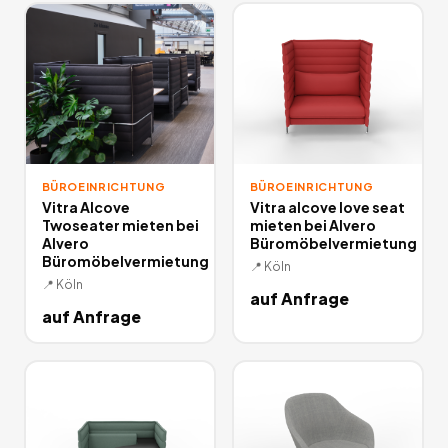
lohnt sich allemal!
16
Angebote
deutschlandweit.
BÜROEINRICHTUNG
BÜROEINRICHTUNG
Vitra Alcove
Vitra alcove love seat
Twoseater mieten bei
mieten bei Alvero
Alvero
Büromöbelvermietung
Büromöbelvermietung
📍
Köln
📍
Köln
auf Anfrage
auf Anfrage