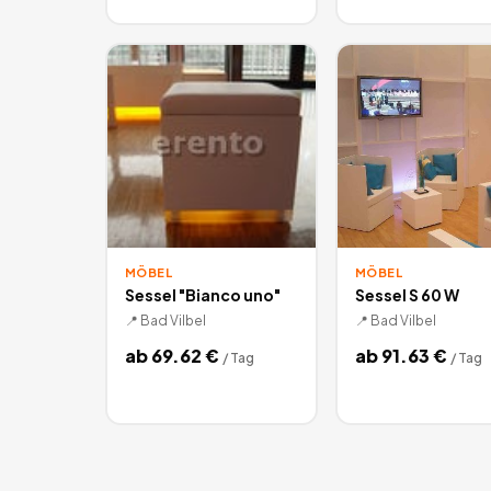
MÖBEL
MÖBEL
Sessel "Bianco uno"
Sessel S 60 W
📍
Bad Vilbel
📍
Bad Vilbel
ab
69.62
€
ab
91.63
€
/
Tag
/
Tag