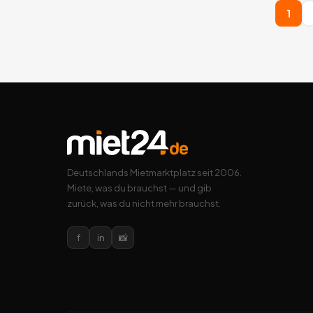
1
Deutschlands Mietmarktplatz seit 2006.
Miete, was du brauchst — und gib
zurück, was du nicht mehr brauchst.
f
in
📸