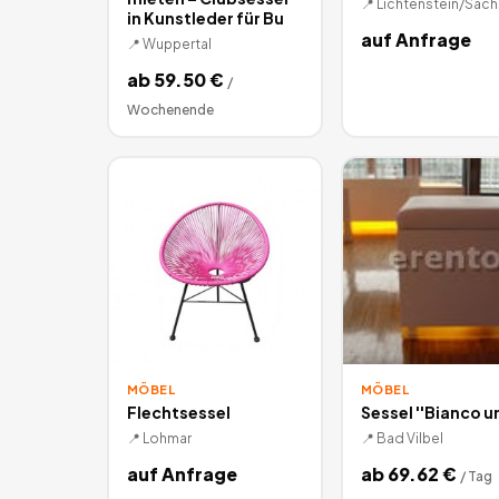
📍
Lichtenstein/Sac
in Kunstleder für Bu
auf Anfrage
📍
Wuppertal
ab
59.50
€
/
Wochenende
MÖBEL
MÖBEL
Flechtsessel
Sessel ''Bianco u
📍
Lohmar
📍
Bad Vilbel
auf Anfrage
ab
69.62
€
/
Tag