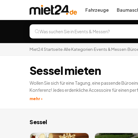
Fahrzeuge
Baumasch
Miet24 Startseite
›
Alle Kategorien
›
Events & Messen
›
Büroe
Sessel mieten
Wollen Sie sich für eine Tagung, eine passende Büroeinr
Konferenz! Jedes erdenkliche Accessoire für einen perfe
noch nicht gedacht haben!? Durchstöbern lohnt sich a
mehr ›
Sessel