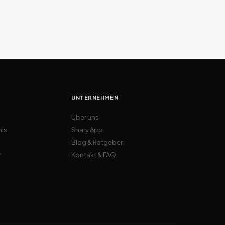
UNTERNEHMEN
Über uns
nis
Shary App
Blog & Ratgeber
r
Kontakt & FAQ