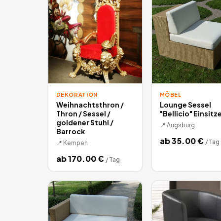
DEKORATION
MÖBEL
Weihnachtsthron /
Lounge Sessel
Thron / Sessel /
"Bellicio" Einsitz
goldener Stuhl /
📍
Augsburg
Barrock
ab
35.00
€
/
Tag
📍
Kempen
ab
170.00
€
/
Tag