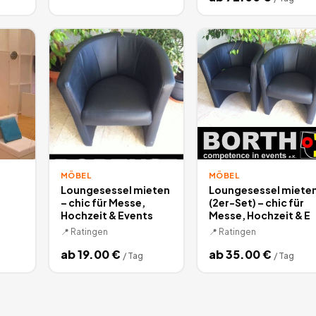
MÖBEL
MÖBEL
Loungesessel mieten
Loungesessel miete
– chic für Messe,
(2er-Set) – chic für
Hochzeit & Events
Messe, Hochzeit & E
📍
Ratingen
📍
Ratingen
ab
19.00
€
ab
35.00
€
/
Tag
/
Tag