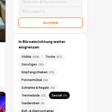
SUCHEN
In
Büroeinrichtung
weiter
eingrenzen
Stühle
Tische
(
108
)
(
57
)
Sonstiges
(
35
)
Empfangstheken
(
29
)
Polstermöbel
(
16
)
Schränke & Regale
(
15
)
Trennwände
Sessel
(
13
)
(
9
)
Garderoben
(
9
)
Roll- & Gleitcontainer