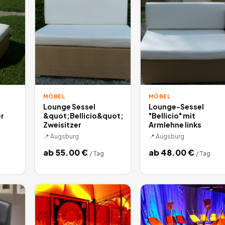
MÖBEL
MÖBEL
Lounge Sessel
Lounge-Sessel
er
&quot;Bellicio&quot;
"Bellicio" mit
Zweisitzer
Armlehne links
📍
Augsburg
📍
Augsburg
ab
55.00
€
ab
48.00
€
/
Tag
/
Tag