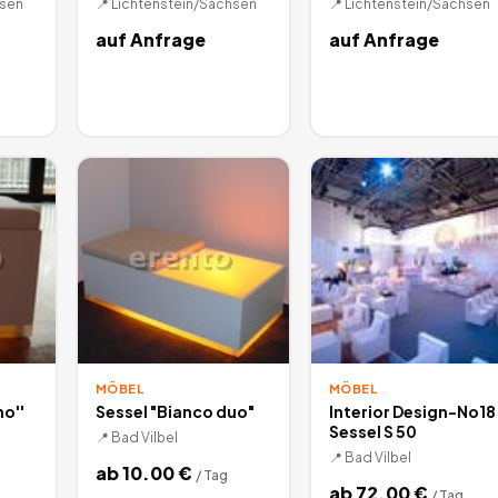
hsen
📍
Lichtenstein/Sachsen
📍
Lichtenstein/Sachsen
auf Anfrage
auf Anfrage
MÖBEL
MÖBEL
no''
Sessel "Bianco duo"
Interior Design-No18
Sessel S 50
📍
Bad Vilbel
📍
Bad Vilbel
ab
10.00
€
/
Tag
ab
72.00
€
/
Tag