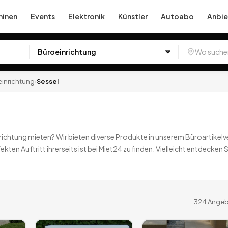
inen
Events
Elektronik
Künstler
Autoabo
Anbie
inrichtung
›
Sessel
ichtung mieten? Wir bieten diverse Produkte in unserem Büroartikelverl
kten Auftritt ihrerseits ist bei Miet24 zu finden. Vielleicht entdecken
llemal!
324
Angebote
deutschlandweit.
324
Angeb