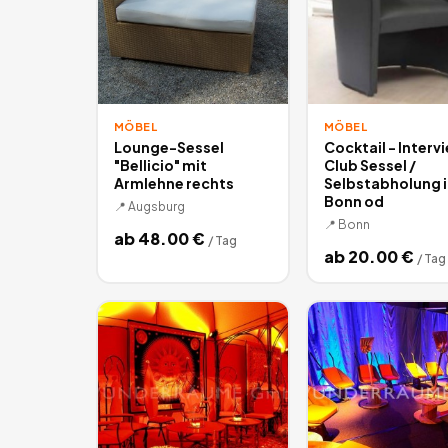
MÖBEL
MÖBEL
Lounge-Sessel
Cocktail - Interv
"Bellicio" mit
Club Sessel /
Armlehne rechts
Selbstabholung i
Bonn od
📍
Augsburg
📍
Bonn
ab
48.00
€
/
Tag
ab
20.00
€
/
Tag