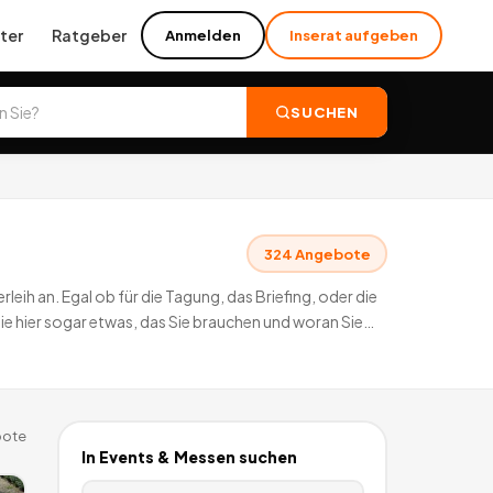
ter
Ratgeber
Anmelden
Inserat aufgeben
SUCHEN
324
Angebote
eih an. Egal ob für die Tagung, das Briefing, oder die
 Sie hier sogar etwas, das Sie brauchen und woran Sie
ote
In
Events & Messen
suchen