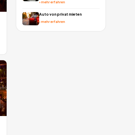
›
mehr erfahren
Auto von privat mieten
›
mehr erfahren