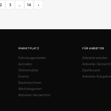
2
3
…
14
›
MARKTPLATZ
FÜR ANBIETER
Fahrzeuge mieten
Anbieter werden
Autoabo
Anbieter-Verzeich
Wohnmobile
Dashboard
Events
Anbieter-Ratgebe
Baumaschinen
Alle Kategorien
Anbieter-Verzeichnis