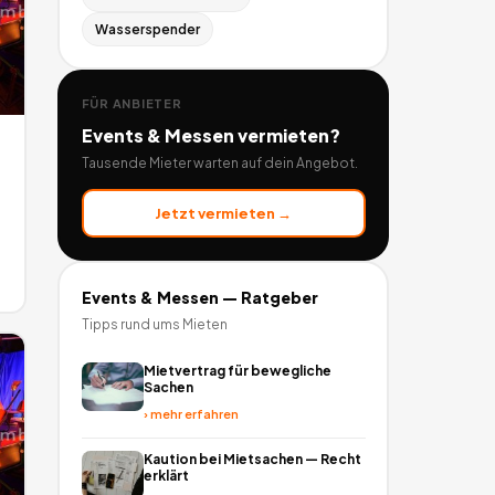
Wasserspender
FÜR ANBIETER
Events & Messen
vermieten?
Tausende Mieter warten auf dein Angebot.
Jetzt vermieten →
Events & Messen
— Ratgeber
Tipps rund ums Mieten
Mietvertrag für bewegliche
Sachen
›
mehr erfahren
Kaution bei Mietsachen — Recht
erklärt