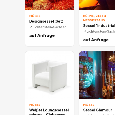
MÖBEL
BÜHNE, ZELT &
MESSESTAND
Designsessel (Set)
Sessel "Industrial
📍
Lichtenstein/Sachsen
📍
Lichtenstein/Sac
auf Anfrage
auf Anfrage
MÖBEL
MÖBEL
Weißer Loungesessel
Sessel Glamour
mieten – Clubsessel