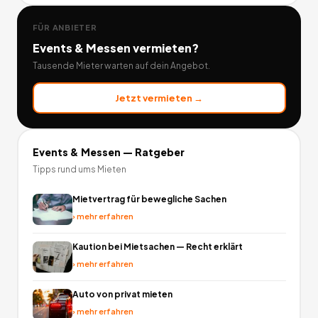
FÜR ANBIETER
Events & Messen
vermieten?
Tausende Mieter warten auf dein Angebot.
Jetzt vermieten →
Events & Messen
— Ratgeber
Tipps rund ums Mieten
Mietvertrag für bewegliche Sachen
›
mehr erfahren
Kaution bei Mietsachen — Recht erklärt
›
mehr erfahren
Auto von privat mieten
›
mehr erfahren