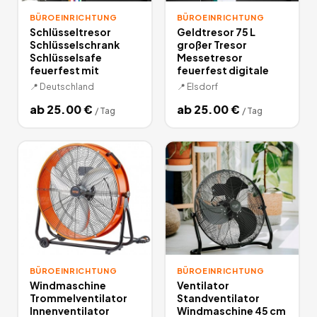
BÜROEINRICHTUNG
BÜROEINRICHTUNG
Schlüsseltresor
Geldtresor 75 L
Schlüsselschrank
großer Tresor
Schlüsselsafe
Messetresor
feuerfest mit
feuerfest digitale
📍
Deutschland
📍
Elsdorf
ab
25.00
€
ab
25.00
€
/
Tag
/
Tag
BÜROEINRICHTUNG
BÜROEINRICHTUNG
Windmaschine
Ventilator
Trommelventilator
Standventilator
Innenventilator
Windmaschine 45 cm