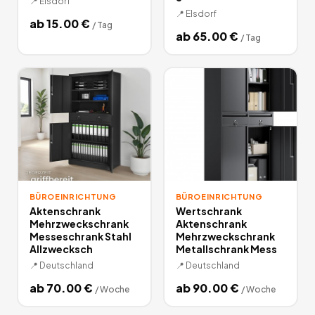
📍
Elsdorf
📍
Elsdorf
ab
15.00
€
/
Tag
ab
65.00
€
/
Tag
BÜROEINRICHTUNG
BÜROEINRICHTUNG
Aktenschrank
Wertschrank
Mehrzweckschrank
Aktenschrank
Messeschrank Stahl
Mehrzweckschrank
Allzwecksch
Metallschrank Mess
📍
Deutschland
📍
Deutschland
ab
70.00
€
ab
90.00
€
/
Woche
/
Woche