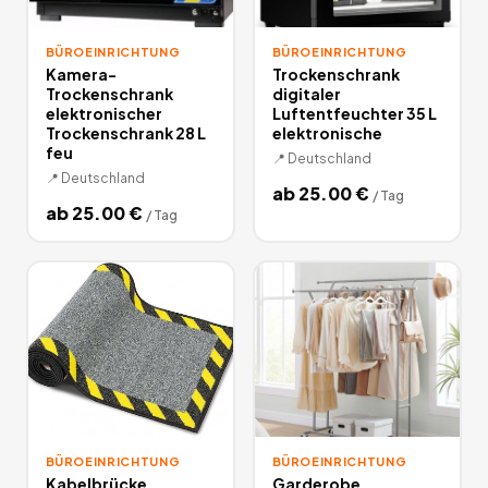
BÜROEINRICHTUNG
BÜROEINRICHTUNG
Kamera-
Trockenschrank
Trockenschrank
digitaler
elektronischer
Luftentfeuchter 35 L
Trockenschrank 28 L
elektronische
feu
📍
Deutschland
📍
Deutschland
ab
25.00
€
/
Tag
ab
25.00
€
/
Tag
BÜROEINRICHTUNG
BÜROEINRICHTUNG
Kabelbrücke
Garderobe