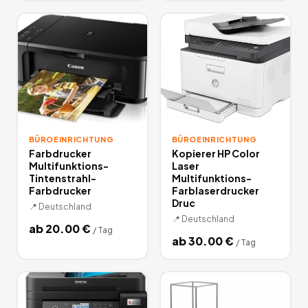
BÜROEINRICHTUNG
BÜROEINRICHTUNG
Farbdrucker
Kopierer HP Color
Multifunktions-
Laser
Tintenstrahl-
Multifunktions-
Farbdrucker
Farblaserdrucker
Druc
📍
Deutschland
📍
Deutschland
ab
20.00
€
/
Tag
ab
30.00
€
/
Tag