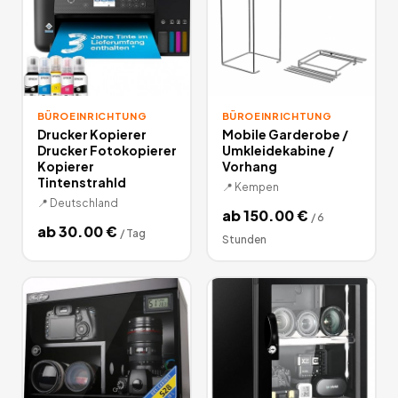
BÜROEINRICHTUNG
BÜROEINRICHTUNG
Drucker Kopierer
Mobile Garderobe /
Drucker Fotokopierer
Umkleidekabine /
Kopierer
Vorhang
Tintenstrahld
📍
Kempen
📍
Deutschland
ab
150.00
€
/
6
ab
30.00
€
/
Tag
Stunden