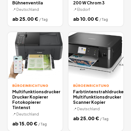
Bühnenventila
200 W Chrom 3
📍
Deutschland
📍
Elsdorf
ab
25.00
€
ab
10.00
€
/
Tag
/
Tag
BÜROEINRICHTUNG
BÜROEINRICHTUNG
Multifunktionsdrucker
Farbtintenstrahldrucker
Drucker Kopierer
Multifunktionsdrucker
Fotokopierer
Scanner Kopier
Tintenst
📍
Deutschland
📍
Deutschland
ab
25.00
€
/
Tag
ab
15.00
€
/
Tag