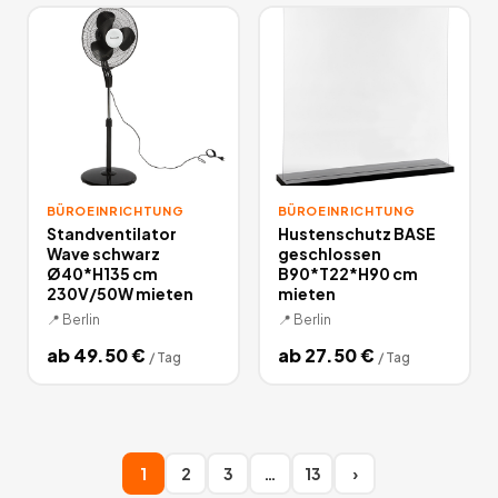
BÜROEINRICHTUNG
BÜROEINRICHTUNG
Standventilator
Hustenschutz BASE
Wave schwarz
geschlossen
Ø40*H135 cm
B90*T22*H90 cm
230V/50W mieten
mieten
📍
Berlin
📍
Berlin
ab
49.50
€
ab
27.50
€
/
Tag
/
Tag
1
2
3
…
13
›