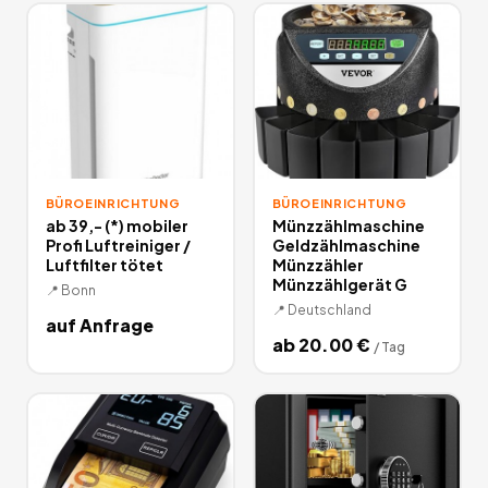
lohnt sich allemal!
292
Angebote
deutschlandweit.
BÜROEINRICHTUNG
BÜROEINRICHTUNG
ab 39,- (*) mobiler
Münzzählmaschine
Profi Luftreiniger /
Geldzählmaschine
Luftfilter tötet
Münzzähler
Münzzählgerät G
📍
Bonn
📍
Deutschland
auf Anfrage
ab
20.00
€
/
Tag