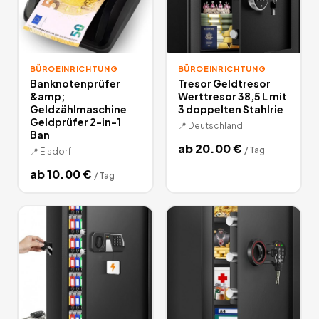
BÜROEINRICHTUNG
BÜROEINRICHTUNG
Banknotenprüfer
Tresor Geldtresor
&amp;
Werttresor 38,5 L mit
Geldzählmaschine
3 doppelten Stahlrie
Geldprüfer 2-in-1
📍
Deutschland
Ban
ab
20.00
€
/
Tag
📍
Elsdorf
ab
10.00
€
/
Tag