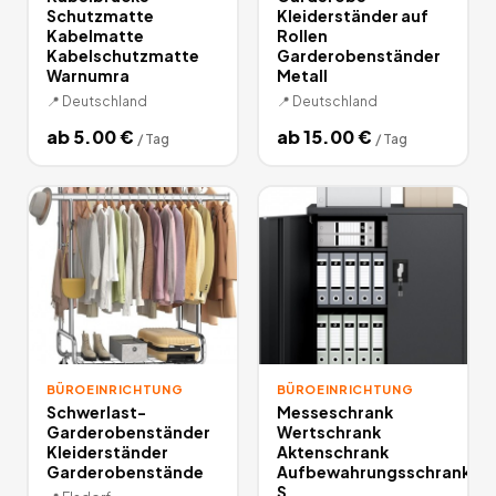
Schutzmatte
Kleiderständer auf
Kabelmatte
Rollen
Kabelschutzmatte
Garderobenständer
Warnumra
Metall
📍
Deutschland
📍
Deutschland
ab
5.00
€
ab
15.00
€
/
Tag
/
Tag
BÜROEINRICHTUNG
BÜROEINRICHTUNG
Schwerlast-
Messeschrank
Garderobenständer
Wertschrank
Kleiderständer
Aktenschrank
Garderobenstände
Aufbewahrungsschrank
S