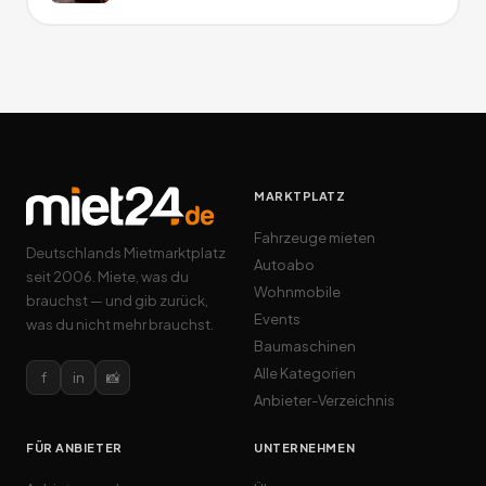
MARKTPLATZ
Fahrzeuge mieten
Deutschlands Mietmarktplatz
Autoabo
seit 2006. Miete, was du
Wohnmobile
brauchst — und gib zurück,
Events
was du nicht mehr brauchst.
Baumaschinen
Alle Kategorien
f
in
📸
Anbieter-Verzeichnis
FÜR ANBIETER
UNTERNEHMEN