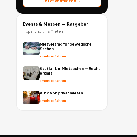
Jetzt vermieten →
Events & Messen
— Ratgeber
Tipps rund ums Mieten
Mietvertrag für bewegliche
Sachen
›
mehr erfahren
Kaution bei Mietsachen — Recht
erklärt
›
mehr erfahren
Auto von privat mieten
›
mehr erfahren