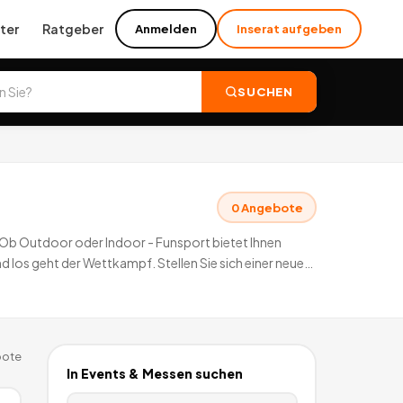
ter
Ratgeber
Anmelden
Inserat aufgeben
SUCHEN
0
Angebote
. Ob Outdoor oder Indoor - Funsport bietet Ihnen
 los geht der Wettkampf. Stellen Sie sich einer neuen
ote
In
Events & Messen
suchen