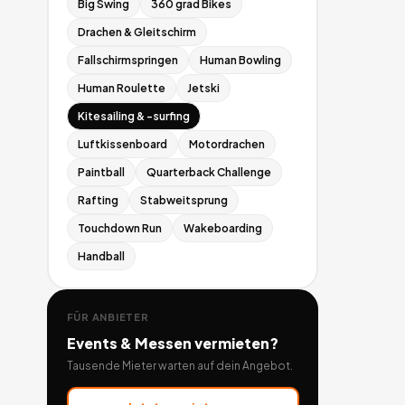
Big Swing
360 grad Bikes
Drachen & Gleitschirm
Fallschirmspringen
Human Bowling
Human Roulette
Jetski
Kitesailing & -surfing
Luftkissenboard
Motordrachen
Paintball
Quarterback Challenge
Rafting
Stabweitsprung
Touchdown Run
Wakeboarding
Handball
FÜR ANBIETER
Events & Messen
vermieten?
Tausende Mieter warten auf dein Angebot.