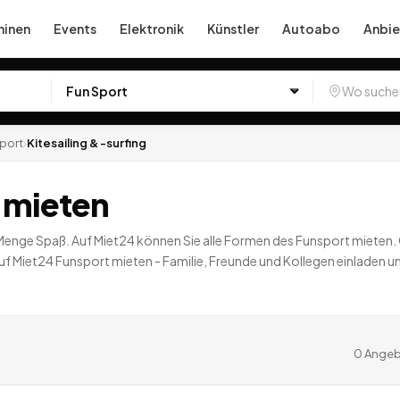
inen
Events
Elektronik
Künstler
Autoabo
Anbie
port
›
Kitesailing & -surfing
g mieten
r Menge Spaß. Auf Miet24 können Sie alle Formen des Funsport mieten
f Miet24 Funsport mieten - Familie, Freunde und Kollegen einladen und
sere ist.
0
Angebote
deutschlandweit.
0
Angeb