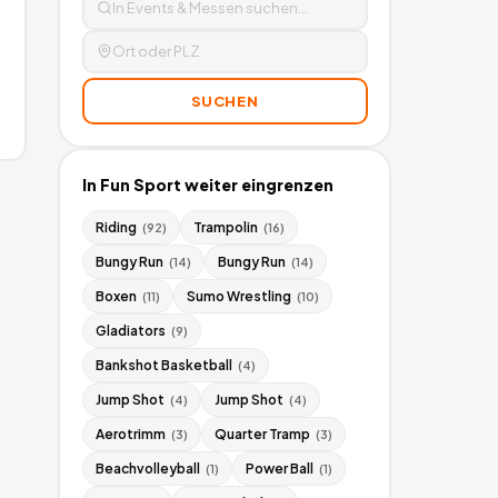
SUCHEN
In
Fun Sport
weiter eingrenzen
Riding
Trampolin
(
92
)
(
16
)
Bungy Run
Bungy Run
(
14
)
(
14
)
Boxen
Sumo Wrestling
(
11
)
(
10
)
Gladiators
(
9
)
Bankshot Basketball
(
4
)
Jump Shot
Jump Shot
(
4
)
(
4
)
Aerotrimm
Quarter Tramp
(
3
)
(
3
)
Beachvolleyball
Power Ball
(
1
)
(
1
)