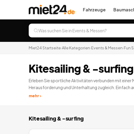
Fahrzeuge
Baumasch
Miet24 Startseite
›
Alle Kategorien
›
Events & Messen
›
Fun S
Kitesailing & -surfin
Erleben Sie sportliche Aktivitäten verbunden mit eine
Herausforderung und Unterhaltung zugleich. Einfach au
Challenge und zeigen Sie Ihren Mitstreitern, wer der bes
mehr ›
Kitesailing & -surfing