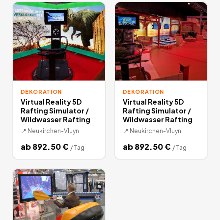
bessere ist.
3
Angebote
deutschlandweit.
DEKORATION
DEKORATION
Virtual Reality 5D
Virtual Reality 5D
Rafting Simulator /
Rafting Simulator /
Wildwasser Rafting
Wildwasser Rafting
📍
Neukirchen-Vluyn
📍
Neukirchen-Vluyn
ab
892.50
€
ab
892.50
€
/
Tag
/
Tag