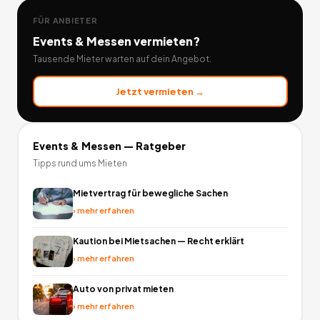
FÜR ANBIETER
Events & Messen
vermieten?
Tausende Mieter warten auf dein Angebot.
Jetzt vermieten →
Events & Messen
— Ratgeber
Tipps rund ums Mieten
Mietvertrag für bewegliche Sachen
›
mehr erfahren
Kaution bei Mietsachen — Recht erklärt
›
mehr erfahren
Auto von privat mieten
›
mehr erfahren