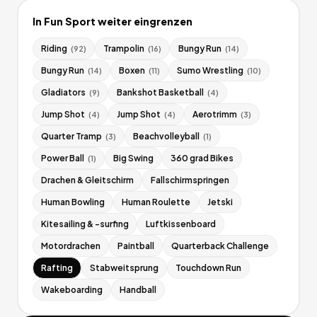
In
Fun Sport
weiter eingrenzen
Riding
Trampolin
Bungy Run
(
92
)
(
16
)
(
14
)
Bungy Run
Boxen
Sumo Wrestling
(
14
)
(
11
)
(
10
)
Gladiators
Bankshot Basketball
(
9
)
(
4
)
Jump Shot
Jump Shot
Aerotrimm
(
4
)
(
4
)
(
3
)
Quarter Tramp
Beachvolleyball
(
3
)
(
1
)
Power Ball
Big Swing
360 grad Bikes
(
1
)
Drachen & Gleitschirm
Fallschirmspringen
Human Bowling
Human Roulette
Jetski
Kitesailing & -surfing
Luftkissenboard
Motordrachen
Paintball
Quarterback Challenge
Rafting
Stabweitsprung
Touchdown Run
Wakeboarding
Handball