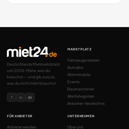
MARKTPLATZ
Fahrzeuge mieten
Deutschlands Mietmarktplatz
Autoabo
seit 2006. Miete, was du
Wohnmobile
brauchst — und gib zurück,
Events
was du nicht mehr brauchst.
Baumaschinen
Alle Kategorien
f
in
📸
Anbieter-Verzeichnis
FÜR ANBIETER
UNTERNEHMEN
Anbieter werden
Über uns