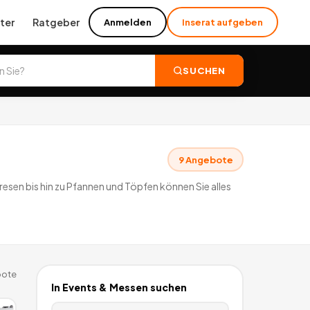
ter
Ratgeber
Anmelden
Inserat aufgeben
SUCHEN
9
Angebote
sen bis hin zu Pfannen und Töpfen können Sie alles
ote
In
Events & Messen
suchen