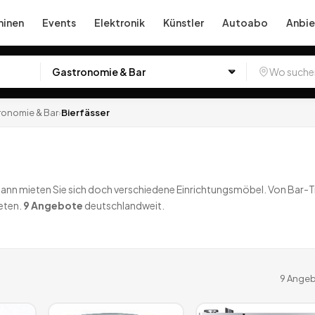
inen
Events
Elektronik
Künstler
Autoabo
Anbie
ronomie & Bar
›
Bierfässer
n mieten Sie sich doch verschiedene Einrichtungsmöbel. Von Bar-Tre
eten.
9
Angebote
deutschlandweit.
9
Angeb