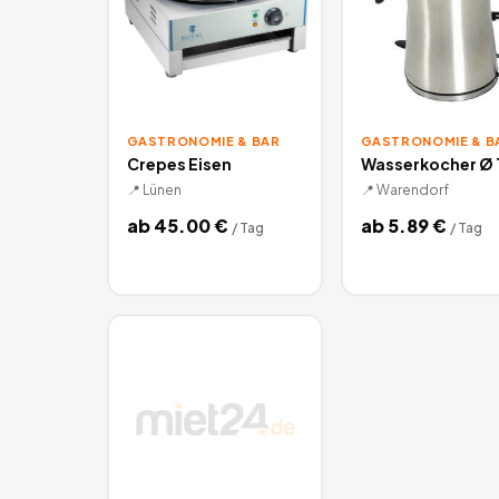
GASTRONOMIE & BAR
GASTRONOMIE & B
Crepes Eisen
Wasserkocher Ø 
📍
Lünen
📍
Warendorf
ab
45.00
€
ab
5.89
€
/
Tag
/
Tag