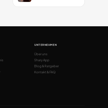
UNTERNEHMEN
Über uns
nis
Shary App
Blog & Ratgeber
r
Kontakt & FAQ