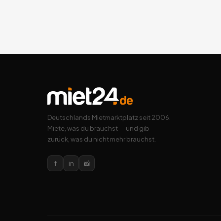
Deutschlands Mietmarktplatz seit 2006.
Miete, was du brauchst — und gib
zurück, was du nicht mehr brauchst.
f
in
📸