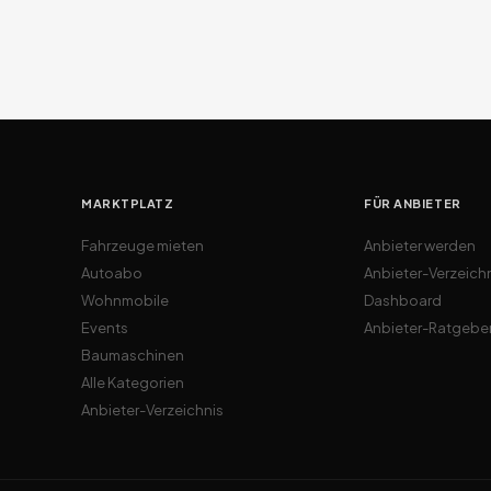
MARKTPLATZ
FÜR ANBIETER
Fahrzeuge mieten
Anbieter werden
Autoabo
Anbieter-Verzeich
Wohnmobile
Dashboard
Events
Anbieter-Ratgebe
Baumaschinen
Alle Kategorien
Anbieter-Verzeichnis