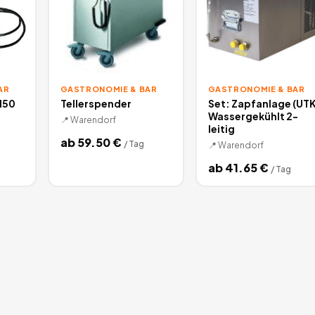
AR
GASTRONOMIE & BAR
GASTRONOMIE & BAR
150
Tellerspender
Set: Zapfanlage (UTK
Wassergekühlt 2-
📍
Warendorf
leitig
ab
59.50
€
/
Tag
📍
Warendorf
ab
41.65
€
/
Tag