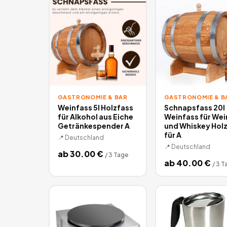
GASTRONOMIE & BAR
GASTRONOMIE & B
Weinfass 5l Holzfass
Schnapsfass 20l
für Alkohol aus Eiche
Weinfass für Wei
Getränkespender A
und Whiskey Hol
für A
📍
Deutschland
📍
Deutschland
ab
30.00
€
/
3 Tage
ab
40.00
€
/
3 T