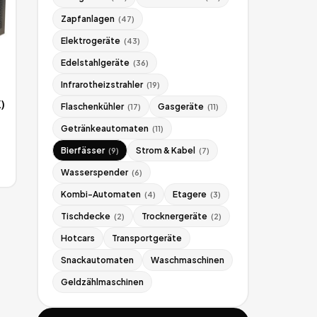
Zapfanlagen
(
47
)
Elektrogeräte
(
43
)
Edelstahlgeräte
(
36
)
Infrarotheizstrahler
(
19
)
)
Flaschenkühler
Gasgeräte
(
17
)
(
11
)
Getränkeautomaten
(
11
)
Bierfässer
Strom & Kabel
(
9
)
(
7
)
Wasserspender
(
6
)
Kombi-Automaten
Etagere
(
4
)
(
3
)
Tischdecke
Trocknergeräte
(
2
)
(
2
)
Hotcars
Transportgeräte
Snackautomaten
Waschmaschinen
Geldzählmaschinen