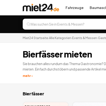
Fahrzeuge
Baumasch
Miet24 Startseite
›
Alle Kategorien
›
Events & Messen
›
Gast
Bierfässer mieten
Sie brauchen alles rundum das Thema Gastronomie? Dan
mieten. Einfach durchstöbern und passende Artikel mi
mehr ›
Bierfässer