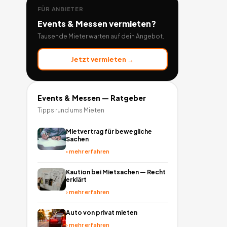
FÜR ANBIETER
Events & Messen
vermieten?
Tausende Mieter warten auf dein Angebot.
Jetzt vermieten →
Events & Messen
— Ratgeber
Tipps rund ums Mieten
Mietvertrag für bewegliche
Sachen
›
mehr erfahren
Kaution bei Mietsachen — Recht
erklärt
›
mehr erfahren
Auto von privat mieten
›
mehr erfahren