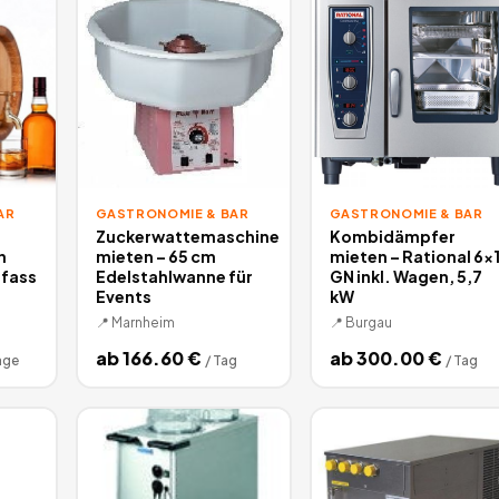
AR
GASTRONOMIE & BAR
GASTRONOMIE & BAR
Zuckerwattemaschine
Kombidämpfer
n
mieten – 65 cm
mieten – Rational 6x
zfass
Edelstahlwanne für
GN inkl. Wagen, 5,7
Events
kW
📍
Marnheim
📍
Burgau
ab
166.60
€
ab
300.00
€
age
/
Tag
/
Tag