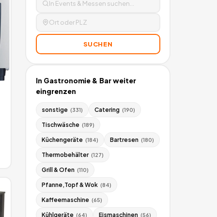
SUCHEN
In
Gastronomie & Bar
weiter
eingrenzen
sonstige
Catering
(
331
)
(
190
)
1
Tischwäsche
(
189
)
Küchengeräte
Bartresen
(
184
)
(
180
)
Thermobehälter
(
127
)
Grill & Ofen
(
110
)
Pfanne,Topf & Wok
(
84
)
Kaffeemaschine
(
65
)
Kühlgeräte
Eismaschinen
(
64
)
(
56
)