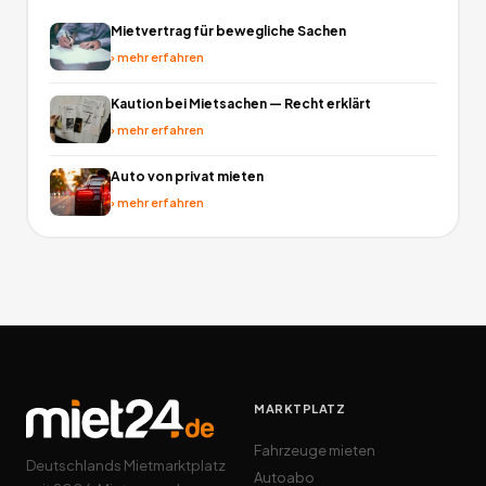
Mietvertrag für bewegliche Sachen
›
mehr erfahren
Kaution bei Mietsachen — Recht erklärt
›
mehr erfahren
Auto von privat mieten
›
mehr erfahren
MARKTPLATZ
Fahrzeuge mieten
Deutschlands Mietmarktplatz
Autoabo