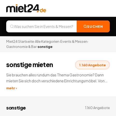
SUCHEN
Miet24 Startseite
›
Alle Kategorien
›
Events & Messen
›
Gastronomie & Bar
›
sonstige
sonstige mieten
1.160
Angebote
Sie brauchen alles rundum das Thema Gastronomie? Dann
mieten Sie sich doch verschiedene Einrichtungsmöbel. Von
Bar-Tresen bis hin zu Pfannen und Töpfen können Sie alles
mehr ›
mieten. Einfach durchstöbern und passende Artikel mieten.
1.160
Angebote
deutschlandweit.
sonstige
1.160
Angebote