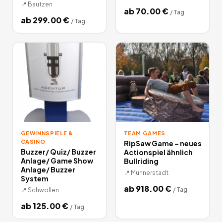
📍
Bautzen
ab
70.00
€
/
Tag
ab
299.00
€
/
Tag
GEWINNSPIELE &
TEAM GAMES
CASINO
RipSaw Game – neues
Buzzer/ Quiz/ Buzzer
Actionspiel ähnlich
Anlage/ Game Show
Bullriding
Anlage/ Buzzer
📍
Münnerstadt
System
ab
918.00
€
/
Tag
📍
Schwollen
ab
125.00
€
/
Tag