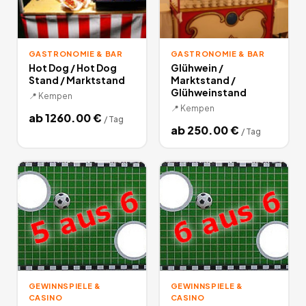
GASTRONOMIE & BAR
GASTRONOMIE & BAR
Hot Dog / Hot Dog
Glühwein /
Stand / Marktstand
Marktstand /
Glühweinstand
📍
Kempen
📍
Kempen
ab
1260.00
€
/
Tag
ab
250.00
€
/
Tag
GEWINNSPIELE &
GEWINNSPIELE &
CASINO
CASINO