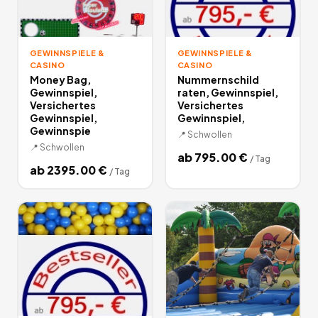
GEWINNSPIELE &
GEWINNSPIELE &
CASINO
CASINO
Money Bag,
Nummernschild
Gewinnspiel,
raten, Gewinnspiel,
Versichertes
Versichertes
Gewinnspiel,
Gewinnspiel,
Gewinnspie
📍
Schwollen
📍
Schwollen
ab
795.00
€
/
Tag
ab
2395.00
€
/
Tag