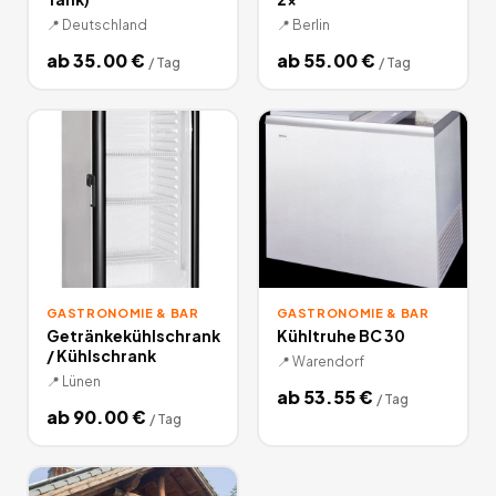
📍
Deutschland
📍
Berlin
ab
35.00
€
ab
55.00
€
/
Tag
/
Tag
GASTRONOMIE & BAR
GASTRONOMIE & BAR
Getränkekühlschrank
Kühltruhe BC 30
/ Kühlschrank
📍
Warendorf
📍
Lünen
ab
53.55
€
/
Tag
ab
90.00
€
/
Tag