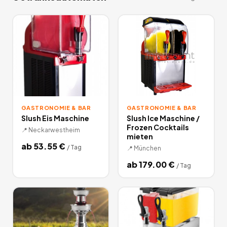
GASTRONOMIE & BAR
GASTRONOMIE & BAR
Slush Eis Maschine
Slush Ice Maschine /
Frozen Cocktails
📍
Neckarwestheim
mieten
ab
53.55
€
/
Tag
📍
München
ab
179.00
€
/
Tag