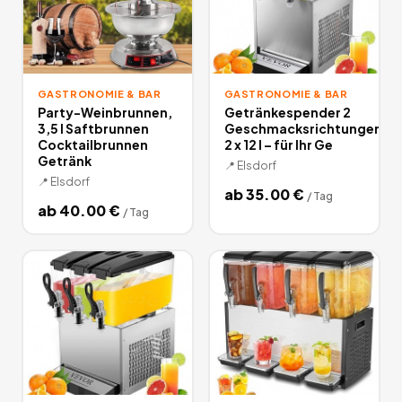
GASTRONOMIE & BAR
GASTRONOMIE & BAR
Party-Weinbrunnen,
Getränkespender 2
3,5 l Saftbrunnen
Geschmacksrichtungen
Cocktailbrunnen
2 x 12 l – für Ihr Ge
Getränk
📍
Elsdorf
📍
Elsdorf
ab
35.00
€
/
Tag
ab
40.00
€
/
Tag