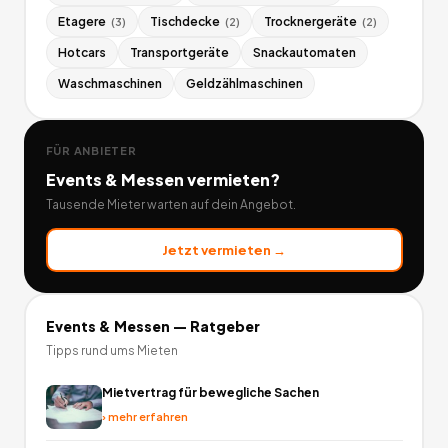
Etagere
Tischdecke
Trocknergeräte
(
3
)
(
2
)
(
2
)
Hotcars
Transportgeräte
Snackautomaten
Waschmaschinen
Geldzählmaschinen
FÜR ANBIETER
Events & Messen
vermieten?
Tausende Mieter warten auf dein Angebot.
Jetzt vermieten →
Events & Messen
— Ratgeber
Tipps rund ums Mieten
Mietvertrag für bewegliche Sachen
›
mehr erfahren