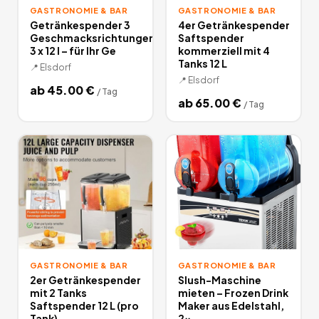
GASTRONOMIE & BAR
GASTRONOMIE & BAR
Getränkespender 3
4er Getränkespender
Geschmacksrichtungen
Saftspender
3 x 12 l – für Ihr Ge
kommerziell mit 4
Tanks 12 L
📍
Elsdorf
📍
Elsdorf
ab
45.00
€
/
Tag
ab
65.00
€
/
Tag
GASTRONOMIE & BAR
GASTRONOMIE & BAR
2er Getränkespender
Slush-Maschine
mit 2 Tanks
mieten – Frozen Drink
Saftspender 12 L (pro
Maker aus Edelstahl,
Tank)
2x