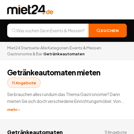
SUCHEN
Miet24 Startseite
›
Alle Kategorien
›
Events & Messen
›
Gastronomie & Bar
›
Getränkeautomaten
Getränkeautomaten mieten
11
Angebote
Sie brauchen alles rundum das Thema Gastronomie? Dann
mieten Sie sich doch verschiedene Einrichtungsmöbel. Von
Bar-Tresen bis hin zu Pfannen und Töpfen können Sie alles
mehr ›
mieten. Einfach durchstöbern und passende Artikel mieten.
11
Angebote
deutschlandweit.
Getränkeautomaten
11
Angebote