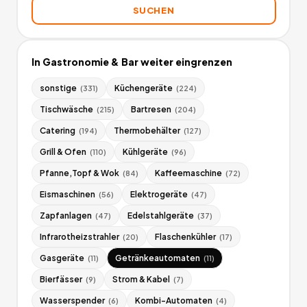
SUCHEN
In
Gastronomie & Bar
weiter eingrenzen
sonstige
Küchengeräte
(
331
)
(
224
)
Tischwäsche
Bartresen
(
215
)
(
204
)
Catering
Thermobehälter
(
194
)
(
127
)
Grill & Ofen
Kühlgeräte
(
110
)
(
96
)
Pfanne,Topf & Wok
Kaffeemaschine
(
84
)
(
72
)
Eismaschinen
Elektrogeräte
(
56
)
(
47
)
Zapfanlagen
Edelstahlgeräte
(
47
)
(
37
)
Infrarotheizstrahler
Flaschenkühler
(
20
)
(
17
)
Gasgeräte
Getränkeautomaten
(
11
)
(
11
)
Bierfässer
Strom & Kabel
(
9
)
(
7
)
Wasserspender
Kombi-Automaten
(
6
)
(
4
)