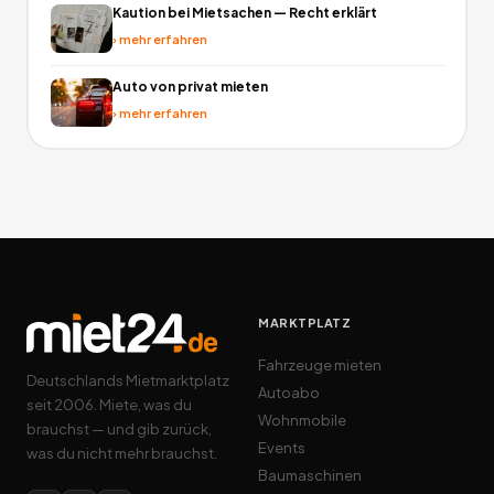
Kaution bei Mietsachen — Recht erklärt
›
mehr erfahren
Auto von privat mieten
›
mehr erfahren
MARKTPLATZ
Fahrzeuge mieten
Deutschlands Mietmarktplatz
Autoabo
seit 2006. Miete, was du
Wohnmobile
brauchst — und gib zurück,
Events
was du nicht mehr brauchst.
Baumaschinen