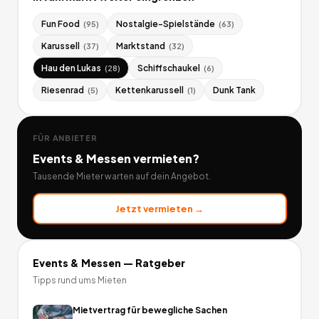
Fun Food
Nostalgie-Spielstände
(
95
)
(
63
)
Karussell
Marktstand
(
37
)
(
32
)
Hau den Lukas
Schiffschaukel
(
28
)
(
6
)
Riesenrad
Kettenkarussell
Dunk Tank
(
5
)
(
1
)
FÜR ANBIETER
Events & Messen
vermieten?
Tausende Mieter warten auf dein Angebot.
Jetzt vermieten →
Events & Messen
— Ratgeber
Tipps rund ums Mieten
Mietvertrag für bewegliche Sachen