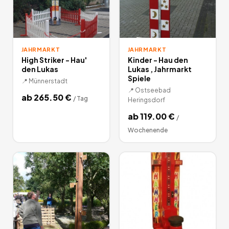
JAHRMARKT
JAHRMARKT
High Striker - Hau'
Kinder - Hau den
den Lukas
Lukas , Jahrmarkt
Spiele
📍
Münnerstadt
📍
Ostseebad
ab
265.50
€
/
Tag
Heringsdorf
ab
119.00
€
/
Wochenende