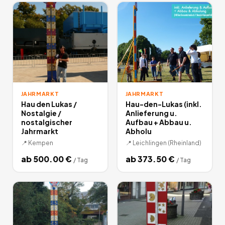
JAHRMARKT
JAHRMARKT
Hau den Lukas /
Hau-den-Lukas (inkl.
Nostalgie /
Anlieferung u.
nostalgischer
Aufbau + Abbau u.
Jahrmarkt
Abholu
📍
Kempen
📍
Leichlingen (Rheinland)
ab
500.00
€
ab
373.50
€
/
Tag
/
Tag