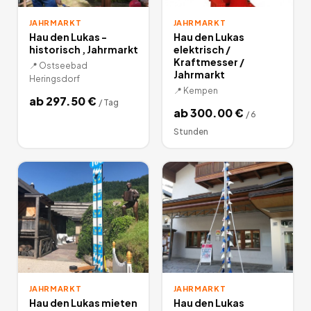
JAHRMARKT
JAHRMARKT
Hau den Lukas -
Hau den Lukas
historisch , Jahrmarkt
elektrisch /
Kraftmesser /
📍
Ostseebad
Jahrmarkt
Heringsdorf
📍
Kempen
ab
297.50
€
/
Tag
ab
300.00
€
/
6
Stunden
JAHRMARKT
JAHRMARKT
Hau den Lukas mieten
Hau den Lukas