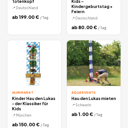
Totenkopf
Kids –
Kindergeburtstag +
📍
Deutschland
Feiern
ab
199.00
€
/
Tag
📍
Deutschland
ab
80.00
€
/
Tag
JAHRMARKT
AQUAEVENTS
Kinder Hau den Lukas
Hau den Lukas mieten
- der Klassiker für
📍
Schwerin
Kids
ab
1.00
€
/
Tag
📍
München
ab
150.00
€
/
Tag