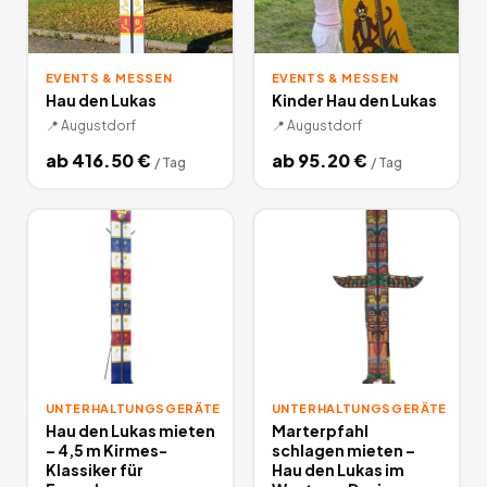
EVENTS & MESSEN
EVENTS & MESSEN
Hau den Lukas
Kinder Hau den Lukas
📍
Augustdorf
📍
Augustdorf
ab
416.50
€
ab
95.20
€
/
Tag
/
Tag
UNTERHALTUNGSGERÄTE
UNTERHALTUNGSGERÄTE
Hau den Lukas mieten
Marterpfahl
– 4,5 m Kirmes-
schlagen mieten –
Klassiker für
Hau den Lukas im