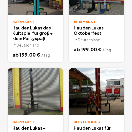
JAHRMARKT
JAHRMARKT
Hau den Lukas das
Hau den Lukas
Kultspiel für groß +
Oktoberfest
klein Partyspaß
📍
Deutschland
📍
Deutschland
ab
199.00
€
/
Tag
ab
199.00
€
/
Tag
JAHRMARKT
HITS FÜR KIDS
Hau den Lukas –
Hau den Lukas für