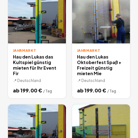
JAHRMARKT
JAHRMARKT
Hau den Lukas das
Hau den Lukas
Kultspiel günstig
Oktoberfest Spaß +
mieten für Ihr Event
Freizeit günstig
Fir
mieten Mie
📍
Deutschland
📍
Deutschland
ab
199.00
€
ab
199.00
€
/
Tag
/
Tag