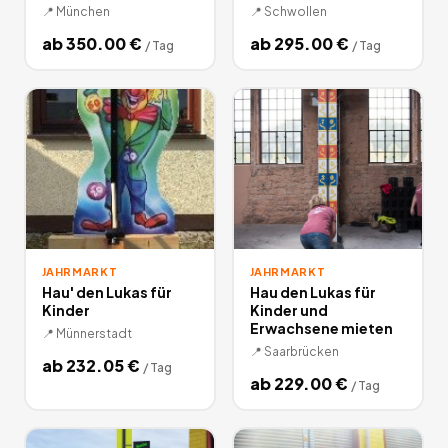
📍
München
📍
Schwollen
ab
350.00
€
ab
295.00
€
/
Tag
/
Tag
JAHRMARKT
JAHRMARKT
Hau' den Lukas für
Hau den Lukas für
Kinder
Kinder und
Erwachsene mieten
📍
Münnerstadt
📍
Saarbrücken
ab
232.05
€
/
Tag
ab
229.00
€
/
Tag