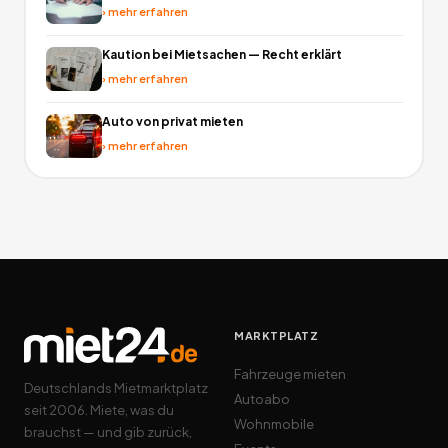
›
mehr erfahren
Kaution bei Mietsachen — Recht erklärt
›
mehr erfahren
Auto von privat mieten
›
mehr erfahren
MARKTPLATZ
Fahrzeuge mieten
Deutschlands Mietmarktplatz
Autoabo
seit 2006. Miete, was du
Wohnmobile
brauchst — und gib zurück,