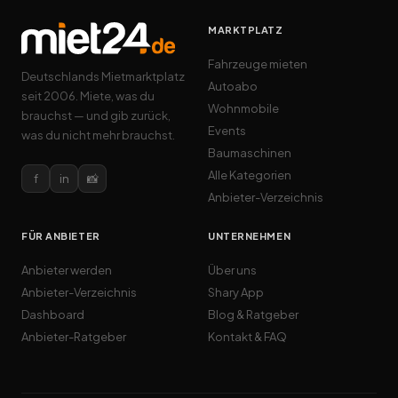
MARKTPLATZ
Fahrzeuge mieten
Deutschlands Mietmarktplatz
Autoabo
seit 2006. Miete, was du
Wohnmobile
brauchst — und gib zurück,
Events
was du nicht mehr brauchst.
Baumaschinen
Alle Kategorien
f
in
📸
Anbieter-Verzeichnis
FÜR ANBIETER
UNTERNEHMEN
Anbieter werden
Über uns
Anbieter-Verzeichnis
Shary App
Dashboard
Blog & Ratgeber
Anbieter-Ratgeber
Kontakt & FAQ