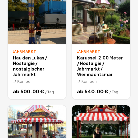
JAHRMARKT
JAHRMARKT
Hau den Lukas /
Karussell 2,00 Meter
Nostalgie /
/ Nostalgie /
nostalgischer
Jahrmarkt /
Jahrmarkt
Weihnachtsmar
📍
Kempen
📍
Kempen
ab
500.00
€
ab
540.00
€
/
Tag
/
Tag