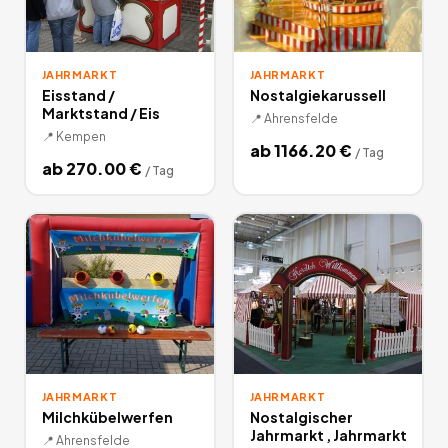
JAHRMARKT
JAHRMARKT
Eisstand /
Nostalgiekarussell
Marktstand / Eis
📍
Ahrensfelde
📍
Kempen
ab
1166.20
€
/
Tag
ab
270.00
€
/
Tag
JAHRMARKT
JAHRMARKT
Milchkübelwerfen
Nostalgischer
Jahrmarkt , Jahrmarkt
📍
Ahrensfelde