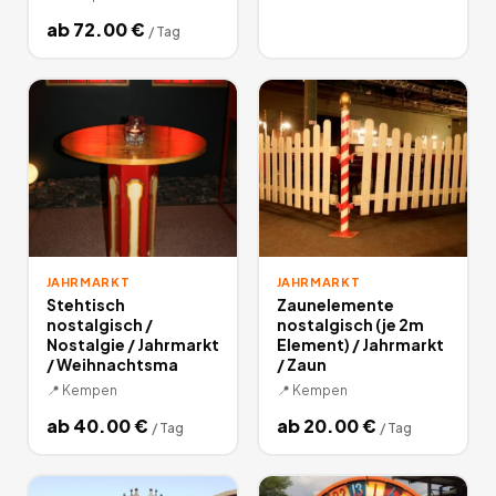
ab
72.00
€
/
Tag
JAHRMARKT
JAHRMARKT
Stehtisch
Zaunelemente
nostalgisch /
nostalgisch (je 2m
Nostalgie / Jahrmarkt
Element) / Jahrmarkt
/ Weihnachtsma
/ Zaun
📍
Kempen
📍
Kempen
ab
40.00
€
ab
20.00
€
/
Tag
/
Tag