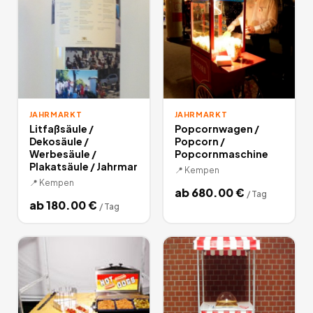
JAHRMARKT
JAHRMARKT
Litfaßsäule /
Popcornwagen /
Dekosäule /
Popcorn /
Werbesäule /
Popcornmaschine
Plakatsäule / Jahrmar
📍
Kempen
📍
Kempen
ab
680.00
€
/
Tag
ab
180.00
€
/
Tag