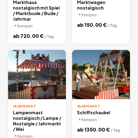
Markthaus
Marktwagen
nostalgisch mit Spiel
nostalgisch
/ Marktbude / Bude /
📍
Kempen
Jahrmar
ab
150.00
€
/
Tag
📍
Kempen
ab
720.00
€
/
Tag
JAHRMARKT
JAHRMARKT
Lampenmast
Schiffschaukel
nostalgisch / Lampe /
📍
Kempen
Nostalgie / Jahrmarkt
/ Wei
ab
1350.00
€
/
Tag
📍
Kempen