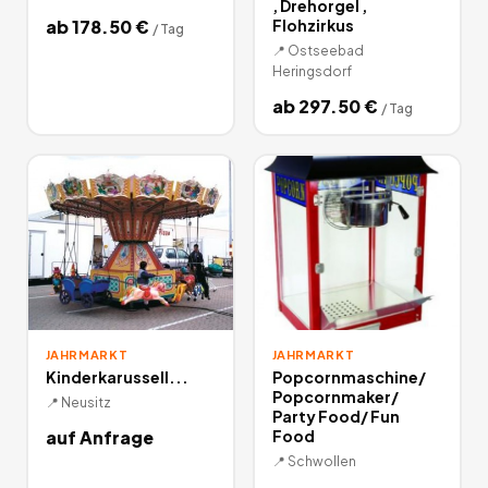
, Drehorgel ,
ab
178.50
€
Flohzirkus
/
Tag
📍
Ostseebad
Heringsdorf
ab
297.50
€
/
Tag
JAHRMARKT
JAHRMARKT
Kinderkarussell...
Popcornmaschine/
Popcornmaker/
📍
Neusitz
Party Food/ Fun
auf Anfrage
Food
📍
Schwollen