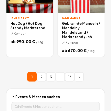
JAHRMARKT
JAHRMARKT
Hot Dog / Hot Dog
Gebrannte Mandeln /
Stand / Marktstand
Mandeln /
Mandelstand /
📍
Kempen
Marktstand / Jah
ab
990.00
€
/
Tag
📍
Kempen
ab
670.00
€
/
Tag
1
2
3
…
16
›
In
Events & Messen
suchen