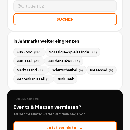
SUCHEN
In
Jahrmarkt
weiter eingrenzen
Fun Food
Nostalgie-Spielstände
(
180
)
(
63
)
Karussell
Hau den Lukas
(
48
)
(
36
)
Marktstand
Schiffschaukel
Riesenrad
(
32
)
(
6
)
(
5
)
Kettenkarussell
Dunk Tank
(
1
)
FÜR ANBIETER
Events & Messen
vermieten?
Tausende Mieter warten auf dein Angebot.
Jetzt vermieten →