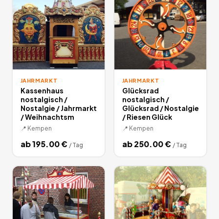
JAHRMARKT
JAHRMARKT
Kassenhaus
Glücksrad
nostalgisch /
nostalgisch /
Nostalgie / Jahrmarkt
Glücksrad / Nostalgie
/ Weihnachtsm
/ Riesen Glück
📍
Kempen
📍
Kempen
ab
195.00
€
ab
250.00
€
/
Tag
/
Tag