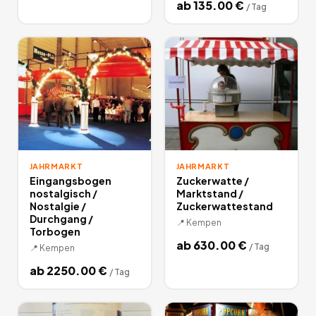
ab
135.00
€
/
Tag
JAHRMARKT
JAHRMARKT
Eingangsbogen
Zuckerwatte /
nostalgisch /
Marktstand /
Nostalgie /
Zuckerwattestand
Durchgang /
📍
Kempen
Torbogen
ab
630.00
€
/
Tag
📍
Kempen
ab
2250.00
€
/
Tag