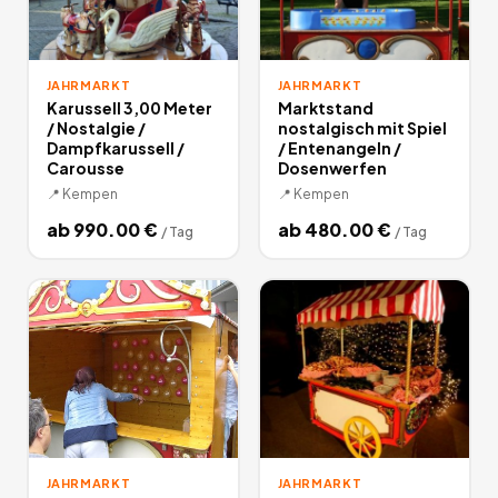
JAHRMARKT
JAHRMARKT
Karussell 3,00 Meter
Marktstand
/ Nostalgie /
nostalgisch mit Spiel
Dampfkarussell /
/ Entenangeln /
Carousse
Dosenwerfen
📍
Kempen
📍
Kempen
ab
990.00
€
ab
480.00
€
/
Tag
/
Tag
JAHRMARKT
JAHRMARKT