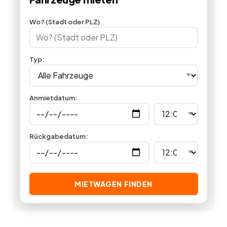
mieten. Wenn Sie einen Anhänger mieten können Sie jeden
kleineren Transport bewältigen. Jetzt in unserer
Wo? (Stadt oder PLZ)
Anhängervermietung einen Anhänger mieten und loslegen.
1
Angebote
deutschlandweit.
Typ
:
Anmietdatum
:
Rückgabedatum
:
MIETWAGEN FINDEN