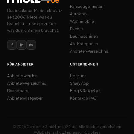
Fahrzeuge mieten
Deutschlands Mietmarktplatz
Autoabo
seit 2006. Miete, was du
Wohnmobile
brauchst — und gib zurück,
Events
was du nicht mehr brauchst.
Baumaschinen
Alle Kategorien
f
in
📸
Anbieter-Verzeichnis
FÜR ANBIETER
UNTERNEHMEN
Anbieter werden
Über uns
Anbieter-Verzeichnis
Shary App
Dashboard
Blog & Ratgeber
Anbieter-Ratgeber
Kontakt & FAQ
© 2026 Cardome GmbH · miet24.de · Alle Rechte vorbehalten
AGB
Datenschutz
Impressum
Cookies