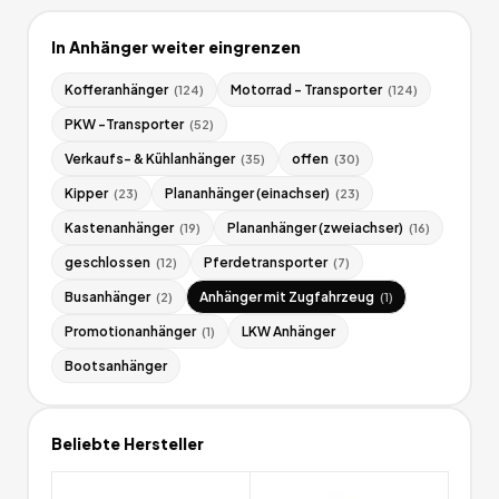
In
Anhänger
weiter eingrenzen
Kofferanhänger
Motorrad - Transporter
(
124
)
(
124
)
PKW -Transporter
(
52
)
Verkaufs- & Kühlanhänger
offen
(
35
)
(
30
)
Kipper
Plananhänger (einachser)
(
23
)
(
23
)
Kastenanhänger
Plananhänger (zweiachser)
(
19
)
(
16
)
geschlossen
Pferdetransporter
(
12
)
(
7
)
Busanhänger
Anhänger mit Zugfahrzeug
(
2
)
(
1
)
Promotionanhänger
LKW Anhänger
(
1
)
Bootsanhänger
Beliebte Hersteller