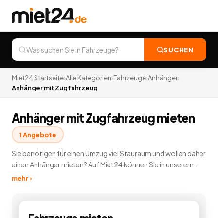
SUCHEN
Miet24 Startseite
›
Alle Kategorien
›
Fahrzeuge
›
Anhänger
›
Anhänger mit Zugfahrzeug
Anhänger mit Zugfahrzeug mieten
1
Angebote
Sie benötigen für einen Umzug viel Stauraum und wollen daher
einen Anhänger mieten? Auf Miet24 können Sie in unserem
Anhängerverleih günstig einen Anhänger mieten und
mehr ›
vermieten. Sie können Anhänger mieten, der
unterschiedlichsten Ausführungen und Hersteller. Auf Miet24
können Sie für Ihren Transport günstig einen Anhänger
Fahrzeuge
mieten