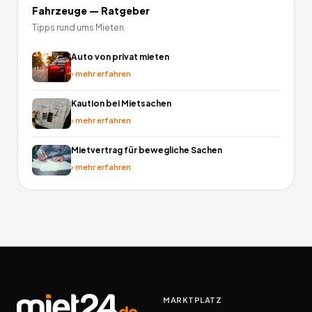
Fahrzeuge
— Ratgeber
Tipps rund ums Mieten
Auto von privat mieten
›
mehr erfahren
Kaution bei Mietsachen
›
mehr erfahren
Mietvertrag für bewegliche Sachen
›
mehr erfahren
MARKTPLATZ