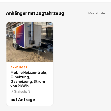
Anhänger mit Zugfahrzeug
1
Angebote
ANHÄNGER
Mobile Heizzentrale,
Ölheizung,
Gasheizung, Strom
von 9 kW b
📍
Grafschaft
auf Anfrage