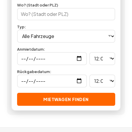
kleineren Transport bewältigen. Jetzt in unserer
Wo? (Stadt oder PLZ)
Anhängervermietung einen Anhänger mieten und loslegen.
2
Angebote
deutschlandweit.
Typ
:
Anmietdatum
:
Rückgabedatum
:
MIETWAGEN FINDEN