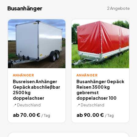
Busanhänger
2
Angebote
ANHÄNGER
ANHÄNGER
Busreisen Anhänger
Busanhänger Gepäck
Gepäck abschließbar
Reisen 3500 kg
2500 kg
gebremst
doppelachser
doppelachser 100
📍
Deutschland
📍
Deutschland
ab
70.00
€
ab
90.00
€
/
Tag
/
Tag