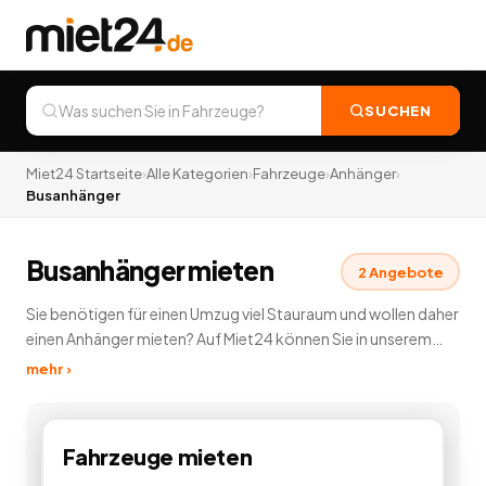
SUCHEN
Miet24 Startseite
›
Alle Kategorien
›
Fahrzeuge
›
Anhänger
›
Busanhänger
Busanhänger mieten
2
Angebote
Sie benötigen für einen Umzug viel Stauraum und wollen daher
einen Anhänger mieten? Auf Miet24 können Sie in unserem
Anhängerverleih günstig einen Anhänger mieten und
mehr ›
vermieten. Sie können Anhänger mieten, der
unterschiedlichsten Ausführungen und Hersteller. Auf Miet24
können Sie für Ihren Transport günstig einen Anhänger
Fahrzeuge
mieten
mieten. Wenn Sie einen Anhänger mieten können Sie jeden