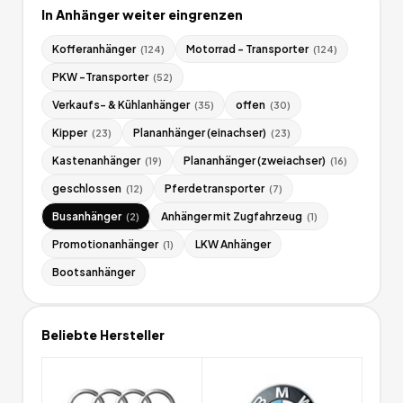
In
Anhänger
weiter eingrenzen
Kofferanhänger
Motorrad - Transporter
(
124
)
(
124
)
PKW -Transporter
(
52
)
Verkaufs- & Kühlanhänger
offen
(
35
)
(
30
)
Kipper
Plananhänger (einachser)
(
23
)
(
23
)
Kastenanhänger
Plananhänger (zweiachser)
(
19
)
(
16
)
geschlossen
Pferdetransporter
(
12
)
(
7
)
Busanhänger
Anhänger mit Zugfahrzeug
(
2
)
(
1
)
Promotionanhänger
LKW Anhänger
(
1
)
Bootsanhänger
Beliebte Hersteller