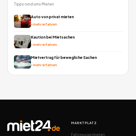
Tipps rund ums Mieten
Auto von privat mieten
›
mehr erfahren
Kaution bei Mietsachen
›
mehr erfahren
Mietvertrag für bewegliche Sachen
›
mehr erfahren
MARKTPLATZ
Fahrzeuge mieten