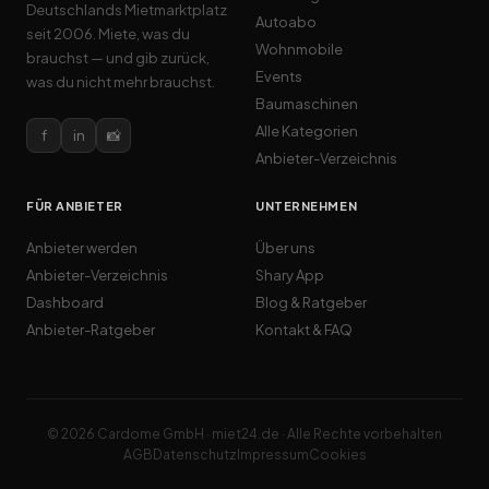
Deutschlands Mietmarktplatz
Autoabo
seit 2006. Miete, was du
Wohnmobile
brauchst — und gib zurück,
Events
was du nicht mehr brauchst.
Baumaschinen
Alle Kategorien
f
in
📸
Anbieter-Verzeichnis
FÜR ANBIETER
UNTERNEHMEN
Anbieter werden
Über uns
Anbieter-Verzeichnis
Shary App
Dashboard
Blog & Ratgeber
Anbieter-Ratgeber
Kontakt & FAQ
© 2026 Cardome GmbH · miet24.de · Alle Rechte vorbehalten
AGB
Datenschutz
Impressum
Cookies