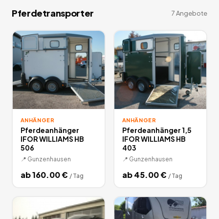
Pferdetransporter
7
Angebote
ANHÄNGER
ANHÄNGER
Pferdeanhänger
Pferdeanhänger 1,5
IFOR WILLIAMS HB
IFOR WILLIAMS HB
506
403
📍
Gunzenhausen
📍
Gunzenhausen
ab
160.00
€
ab
45.00
€
/
Tag
/
Tag