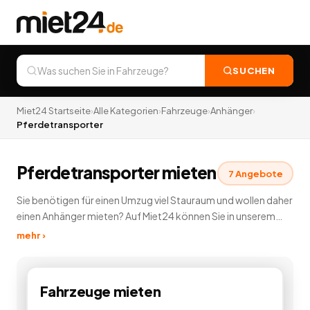
SUCHEN
Miet24 Startseite
›
Alle Kategorien
›
Fahrzeuge
›
Anhänger
›
Pferdetransporter
Pferdetransporter mieten
7
Angebote
Sie benötigen für einen Umzug viel Stauraum und wollen daher
einen Anhänger mieten? Auf Miet24 können Sie in unserem
Anhängerverleih günstig einen Anhänger mieten und
mehr ›
vermieten. Sie können Anhänger mieten, der
unterschiedlichsten Ausführungen und Hersteller. Auf Miet24
können Sie für Ihren Transport günstig einen Anhänger
Fahrzeuge
mieten
mieten. Wenn Sie einen Anhänger mieten können Sie jeden