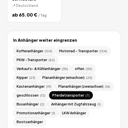
📍
Deutschland
ab
65.00
€
/
Tag
In
Anhänger
weiter eingrenzen
Kofferanhänger
Motorrad - Transporter
(
124
)
(
124
)
PKW -Transporter
(
52
)
Verkaufs- & Kühlanhänger
offen
(
35
)
(
30
)
Kipper
Plananhänger (einachser)
(
23
)
(
23
)
Kastenanhänger
Plananhänger (zweiachser)
(
19
)
(
16
)
geschlossen
Pferdetransporter
(
12
)
(
7
)
Busanhänger
Anhänger mit Zugfahrzeug
(
2
)
(
1
)
Promotionanhänger
LKW Anhänger
(
1
)
Bootsanhänger