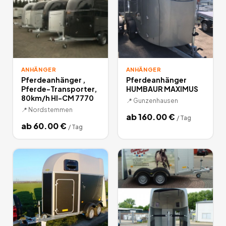
ANHÄNGER
ANHÄNGER
Pferdeanhänger ,
Pferdeanhänger
Pferde-Transporter,
HUMBAUR MAXIMUS
80km/h HI-CM 7770
📍
Gunzenhausen
📍
Nordstemmen
ab
160.00
€
/
Tag
ab
60.00
€
/
Tag