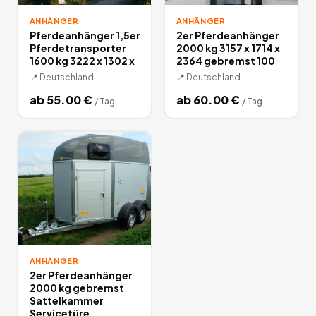
ANHÄNGER
ANHÄNGER
Pferdeanhänger 1,5er
2er Pferdeanhänger
Pferdetransporter
2000 kg 3157 x 1714 x
1600 kg 3222 x 1302 x
2364 gebremst 100
📍
Deutschland
📍
Deutschland
ab
55.00
€
ab
60.00
€
/
Tag
/
Tag
ANHÄNGER
2er Pferdeanhänger
2000 kg gebremst
Sattelkammer
Servicetüre