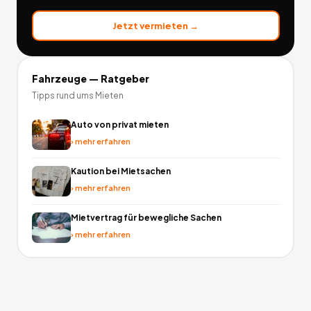
Jetzt vermieten →
Fahrzeuge
— Ratgeber
Tipps rund ums Mieten
Auto von privat mieten
›
mehr erfahren
Kaution bei Mietsachen
›
mehr erfahren
Mietvertrag für bewegliche Sachen
›
mehr erfahren