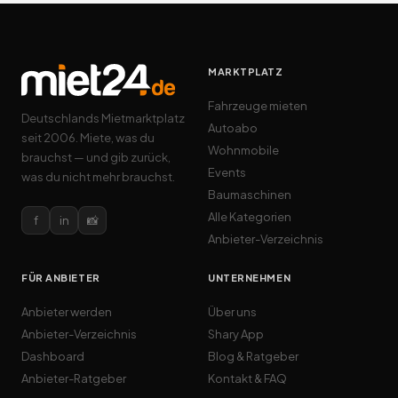
MARKTPLATZ
Fahrzeuge mieten
Deutschlands Mietmarktplatz
Autoabo
seit 2006. Miete, was du
Wohnmobile
brauchst — und gib zurück,
Events
was du nicht mehr brauchst.
Baumaschinen
Alle Kategorien
f
in
📸
Anbieter-Verzeichnis
FÜR ANBIETER
UNTERNEHMEN
Anbieter werden
Über uns
Anbieter-Verzeichnis
Shary App
Dashboard
Blog & Ratgeber
Anbieter-Ratgeber
Kontakt & FAQ