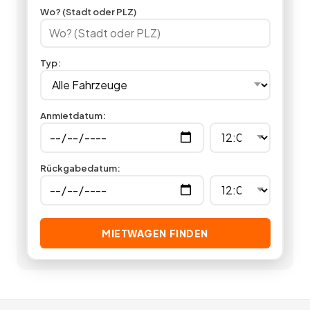
kleineren Transport bewältigen. Jetzt in unserer
Wo? (Stadt oder PLZ)
Anhängervermietung einen Anhänger mieten und loslegen.
7
Angebote
deutschlandweit.
Typ
:
Anmietdatum
:
Rückgabedatum
:
MIETWAGEN FINDEN