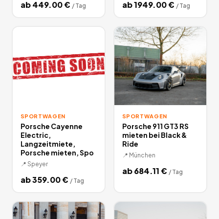
ab
449.00
€
ab
1949.00
€
/
Tag
/
Tag
SPORTWAGEN
SPORTWAGEN
Porsche Cayenne
Porsche 911 GT3 RS
Electric,
mieten bei Black &
Langzeitmiete,
Ride
Porsche mieten, Spo
📍
München
📍
Speyer
ab
684.11
€
/
Tag
ab
359.00
€
/
Tag