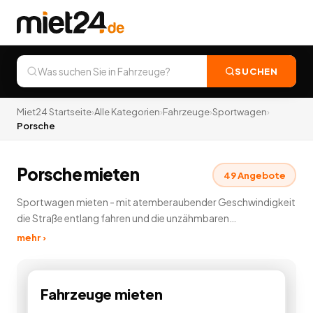
SUCHEN
Miet24 Startseite
›
Alle Kategorien
›
Fahrzeuge
›
Sportwagen
›
Porsche
Porsche mieten
49
Angebote
Sportwagen mieten - mit atemberaubender Geschwindigkeit
die Straße entlang fahren und die unzähmbaren
Pferdestärken unter der Haube spüren. Ihnen hat die
mehr ›
Probefahrt gefallen? Erleben Sie ein einzigartiges
Fahrerlebnis, indem Sie in unserer Sportwagenvermietung
günstig einen Sportwagen mieten und vermieten. Die
Fahrzeuge
mieten
luxuriösen Sportwagen sind der Traum aller Autofahrer - egal