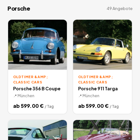
Porsche
49
Angebote
OLDTIMER &AMP;
OLDTIMER &AMP;
CLASSIC CARS
CLASSIC CARS
Porsche 356 B Coupe
Porsche 911 Targa
📍
München
📍
München
ab
599.00
€
ab
599.00
€
/
Tag
/
Tag