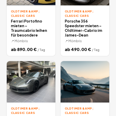
OLDTIMER &AMP;
OLDTIMER &AMP;
CLASSIC CARS
CLASSIC CARS
Ferrari Portofino
Porsche 356
mieten –
Speedster mieten –
Traumcabrio leihen
Oldtimer-Cabrio im
für besondere
James-Dean
📍
Mömbris
📍
Mömbris
ab
890.00
€
ab
490.00
€
/
Tag
/
Tag
OLDTIMER &AMP;
OLDTIMER &AMP;
CLASSIC CARS
CLASSIC CARS