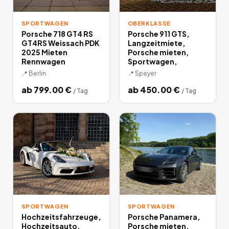
SPORTWAGEN
OBERKLASSE
Porsche 718 GT4 RS
Porsche 911 GTS,
GT4RS Weissach PDK
Langzeitmiete,
2025 Mieten
Porsche mieten,
Rennwagen
Sportwagen,
📍
Berlin
📍
Speyer
ab
799.00
€
ab
450.00
€
/
Tag
/
Tag
SPORTWAGEN
SPORTWAGEN
Hochzeitsfahrzeuge,
Porsche Panamera,
Hochzeitsauto,
Porsche mieten,