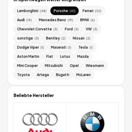
Lamborghini
Porsche
Ferrari
(
48
)
(
41
)
(
32
)
Audi
Mercedes Benz
BMW
(
19
)
(
19
)
(
6
)
Chevrolet Corvette
Ford
VW
(
3
)
(
3
)
(
3
)
sonstige
Bentley
Nissan
(
3
)
(
2
)
(
2
)
Dodge Viper
Maserati
Tesla
(
1
)
(
1
)
(
1
)
Aston Martin
Fiat
Lotus
Mazda
Mini Cooper
Mitsubishi
Opel
Wiesmann
Toyota
Artega
Bugatti
McLaren
Beliebte Hersteller