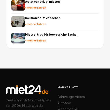
Auto von privat mieten
›
mehr erfahren
Kaution bei Mietsachen
›
mehr erfahren
Mietvertrag für bewegliche Sachen
›
mehr erfahren
MARKTPLATZ
Fahrzeuge mieten
Deutschlands Mietmarktplatz
Autoabo
seit 2006. Miete, was du
Wohnmobile