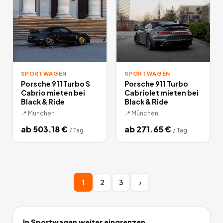
SPORTWAGEN
SPORTWAGEN
Porsche 911 Turbo S
Porsche 911 Turbo
Cabrio mieten bei
Cabriolet mieten bei
Black & Ride
Black & Ride
📍
München
📍
München
ab
503.18
€
ab
271.65
€
/
Tag
/
Tag
1
2
3
›
In
Sportwagen
weiter eingrenzen