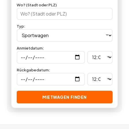
ob Mann oder Frau. Hier können Sie Sportwagen mieten vieler
Wo? (Stadt oder PLZ)
unterschiedlicher Markenhersteller. Lassen Sie sich einmal so
richtig in die Sitze drücken, indem Sie in unserer
Sportwagenvermietung günstig einen Sportwagen mieten.
Typ
:
Sie sind überzeugft? Jetzt einen Sportwagen mieten statt
kaufen und Sie sparen garantiert bares Geld.
49
Angebote
deutschlandweit.
Anmietdatum
:
Rückgabedatum
:
MIETWAGEN FINDEN