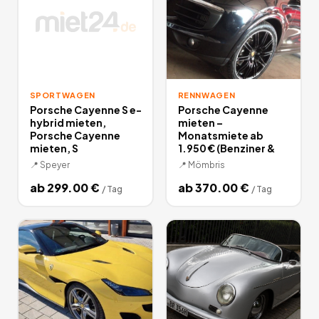
SPORTWAGEN
RENNWAGEN
Porsche Cayenne S e-
Porsche Cayenne
hybrid mieten,
mieten –
Porsche Cayenne
Monatsmiete ab
mieten, S
1.950 € (Benziner &
📍
Speyer
📍
Mömbris
ab
299.00
€
ab
370.00
€
/
Tag
/
Tag