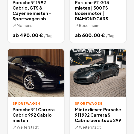
Porsche 911 992
Porsche 911 GT3
Cabrio, GTS &
mieten | 500 PS
Cayenne mieten –
Boxermotor |
Sportwagen ab
DIAMOND CARS
📍
Mömbris
📍
Rosenheim
ab
490.00
€
ab
600.00
€
/
Tag
/
Tag
SPORTWAGEN
SPORTWAGEN
Porsche 911 Carrera
Miete diesen Porsche
Cabrio 992 Cabrio
911 992 Carrera S
mieten
Cabrio bereits ab 299
📍
Weiterstadt
📍
Weiterstadt