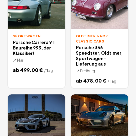
SPORTWAGEN
OLDTIMER &AMP;
CLASSIC CARS
Porsche Carrera 911
Porsche 356
Baureihe 993, der
Speedster, Oldtimer,
Klassiker!
Sportwagen -
📍
Marl
Lieferung aus
ab
499.00
€
/
Tag
📍
Freiburg
ab
478.00
€
/
Tag