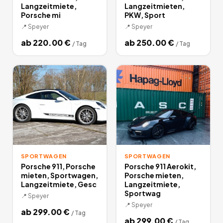
Langzeitmiete,
Langzeitmieten,
Porsche mi
PKW, Sport
📍
Speyer
📍
Speyer
ab
220.00
€
ab
250.00
€
/
Tag
/
Tag
SPORTWAGEN
SPORTWAGEN
Porsche 911, Porsche
Porsche 911 Aerokit,
mieten, Sportwagen,
Porsche mieten,
Langzeitmiete, Gesc
Langzeitmiete,
Sportwag
📍
Speyer
📍
Speyer
ab
299.00
€
/
Tag
ab
299.00
€
/
Tag