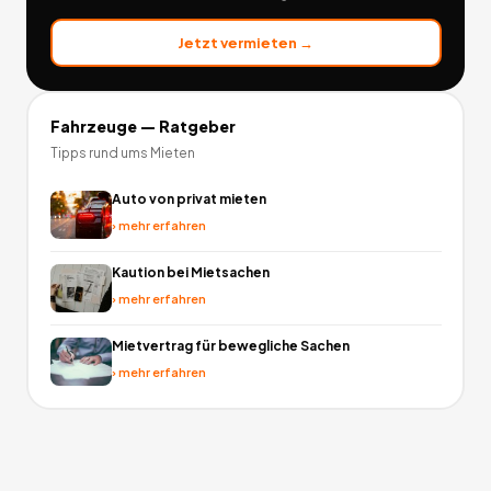
Jetzt vermieten →
Fahrzeuge
— Ratgeber
Tipps rund ums Mieten
Auto von privat mieten
›
mehr erfahren
Kaution bei Mietsachen
›
mehr erfahren
Mietvertrag für bewegliche Sachen
›
mehr erfahren