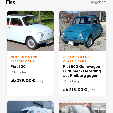
Fiat
8
Angebote
OLDTIMER &AMP;
OLDTIMER &AMP;
CLASSIC CARS
CLASSIC CARS
Fiat 500
Fiat 500 Kleinwagen,
Oldtimer - Lieferung
📍
München
aus Freiburg gegen
ab
299.00
€
/
Tag
📍
Freiburg
ab
218.00
€
/
Tag