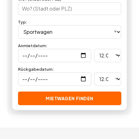
unterschiedlicher Markenhersteller. Lassen Sie sich einmal so
richtig in die Sitze drücken, indem Sie in unserer
Sportwagenvermietung günstig einen Sportwagen mieten.
Typ
:
Sie sind überzeugft? Jetzt einen Sportwagen mieten statt
kaufen und Sie sparen garantiert bares Geld.
8
Angebote
deutschlandweit.
Anmietdatum
:
Rückgabedatum
:
MIETWAGEN FINDEN