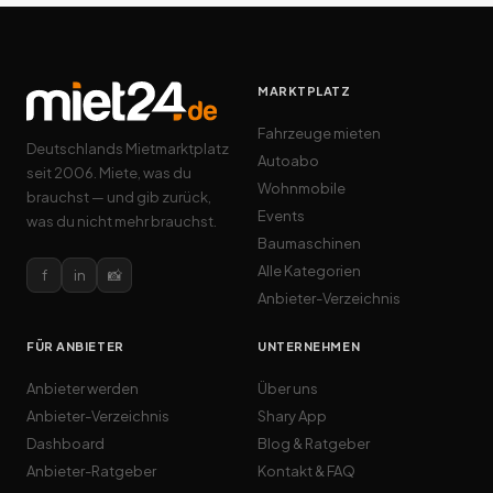
MARKTPLATZ
Fahrzeuge mieten
Deutschlands Mietmarktplatz
Autoabo
seit 2006. Miete, was du
Wohnmobile
brauchst — und gib zurück,
Events
was du nicht mehr brauchst.
Baumaschinen
Alle Kategorien
f
in
📸
Anbieter-Verzeichnis
FÜR ANBIETER
UNTERNEHMEN
Anbieter werden
Über uns
Anbieter-Verzeichnis
Shary App
Dashboard
Blog & Ratgeber
Anbieter-Ratgeber
Kontakt & FAQ