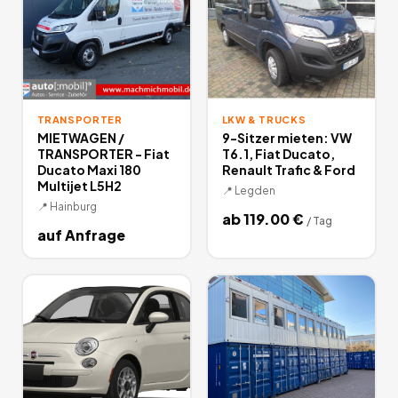
TRANSPORTER
LKW & TRUCKS
MIETWAGEN /
9-Sitzer mieten: VW
TRANSPORTER - Fiat
T6.1, Fiat Ducato,
Ducato Maxi 180
Renault Trafic & Ford
Multijet L5H2
📍
Legden
📍
Hainburg
ab
119.00
€
/
Tag
auf Anfrage