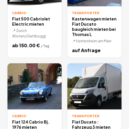
CABRIO
TRANSPORTER
Fiat 500 Cabriolet
Kastenwagen mieten
Electric mieten
Fiat Ducato
baugleich mieten bei
📍
Zurich
Thomas L
(Kloten/Glattbrugg)
📍
Hattersheim am Main
ab
150.00
€
/
Tag
auf Anfrage
CABRIO
TRANSPORTER
Fiat 124 Cabrio Bj.
Fiat Ducato :
1976 mieten
Fahrzeug 3 mieten