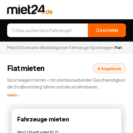
SUCHEN
Miet24 Startseite
›
Alle Kategorien
›
Fahrzeuge
›
Sportwagen
›
Fiat
Fiat mieten
8
Angebote
Sportwagen mieten - mit atemberaubender Geschwindigkeit
die Straße entlang fahren und die unzähmbaren
Pferdestärken unter der Haube spüren. Ihnen hat die
mehr ›
Probefahrt gefallen? Erleben Sie ein einzigartiges
Fahrerlebnis, indem Sie in unserer Sportwagenvermietung
günstig einen Sportwagen mieten und vermieten. Die
Fahrzeuge
mieten
luxuriösen Sportwagen sind der Traum aller Autofahrer - egal
ob Mann oder Frau. Hier können Sie Sportwagen mieten vieler
Wo? (Stadt oder PLZ)