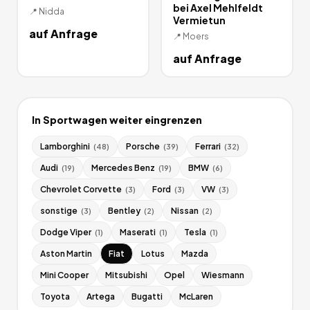
bei Axel Mehlfeldt
📍
Nidda
Vermietun
auf Anfrage
📍
Moers
auf Anfrage
In
Sportwagen
weiter eingrenzen
Lamborghini
Porsche
Ferrari
(
48
)
(
39
)
(
32
)
Audi
Mercedes Benz
BMW
(
19
)
(
19
)
(
6
)
Chevrolet Corvette
Ford
VW
(
3
)
(
3
)
(
3
)
sonstige
Bentley
Nissan
(
3
)
(
2
)
(
2
)
Dodge Viper
Maserati
Tesla
(
1
)
(
1
)
(
1
)
Aston Martin
Fiat
Lotus
Mazda
Mini Cooper
Mitsubishi
Opel
Wiesmann
Toyota
Artega
Bugatti
McLaren