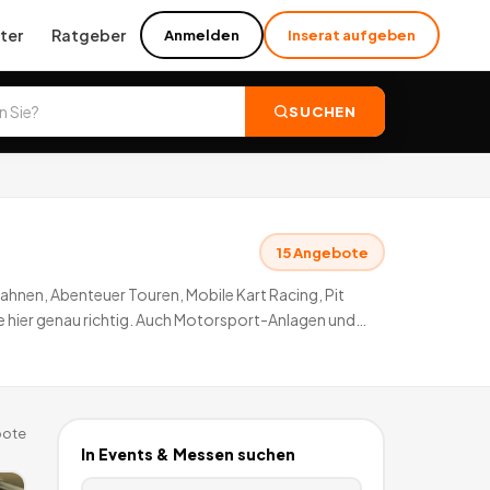
ter
Ratgeber
Anmelden
Inserat aufgeben
SUCHEN
15
Angebote
ahnen, Abenteuer Touren, Mobile Kart Racing, Pit
e hier genau richtig. Auch Motorsport-Anlagen und
ote
In
Events & Messen
suchen