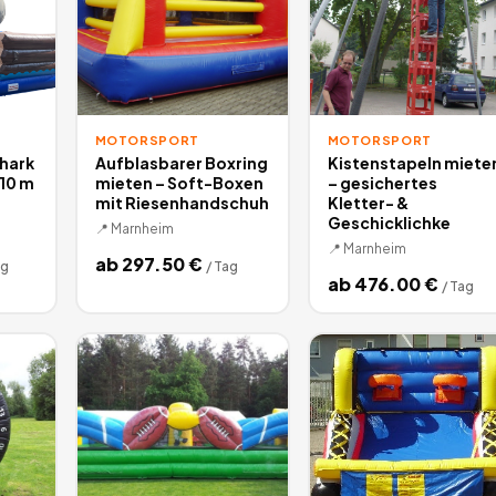
MOTORSPORT
MOTORSPORT
hark
Aufblasbarer Boxring
Kistenstapeln miete
 10 m
mieten – Soft-Boxen
– gesichertes
mit Riesenhandschuh
Kletter- &
Geschicklichke
📍
Marnheim
📍
Marnheim
ab
297.50
€
ag
/
Tag
ab
476.00
€
/
Tag