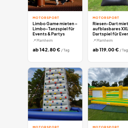
MOTORSPORT
MOTORSPORT
Limbo Game mieten –
Riesen-Dart miet
Limbo-Tanzspiel für
aufblasbares XX
Events & Partys
Dartspiel für Eve
📍
Marnheim
📍
Marnheim
ab
142.80
€
ab
119.00
€
/
Tag
/
Tag
MOTORSPORT
MOTORSPORT