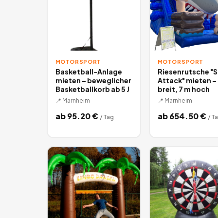
MOTORSPORT
MOTORSPORT
Basketball-Anlage
Riesenrutsche "S
mieten – beweglicher
Attack" mieten –
Basketballkorb ab 5 J
breit, 7 m hoch
📍
Marnheim
📍
Marnheim
ab
95.20
€
ab
654.50
€
/
Tag
/
T