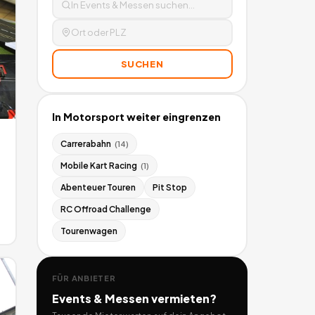
SUCHEN
In
Motorsport
weiter eingrenzen
Carrerabahn
(
14
)
Mobile Kart Racing
(
1
)
Abenteuer Touren
Pit Stop
RC Offroad Challenge
Tourenwagen
FÜR ANBIETER
Events & Messen
vermieten?