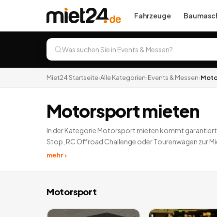
Fahrzeuge
Baumasch
Miet24 Startseite
›
Alle Kategorien
›
Events & Messen
›
Moto
Motorsport mieten
In der Kategorie Motorsport mieten kommt garantiert j
Stop, RC Offroad Challenge oder Tourenwagen zur Miet
Motorsport-Geräte stehen in dieser Kategorie zum Ver
mehr ›
Motorsport