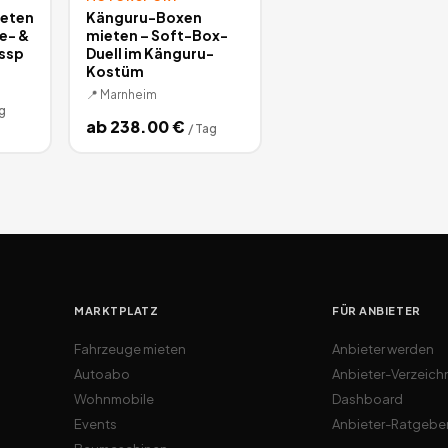
ieten
Känguru-Boxen
e- &
mieten – Soft-Box-
tssp
Duell im Känguru-
Kostüm
📍
Marnheim
g
ab
238.00
€
/
Tag
MARKTPLATZ
FÜR ANBIETER
Fahrzeuge mieten
Anbieter werden
Autoabo
Anbieter-Verzeich
Wohnmobile
Dashboard
Events
Anbieter-Ratgebe