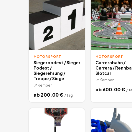
MOTORSPORT
MOTORSPORT
Siegerpodest / Sieger
Carrerabahn /
Podest /
Carrera / Rennba
Siegerehrung /
Slotcar
Treppe / Siege
📍
Kempen
📍
Kempen
ab
600.00
€
/
T
ab
200.00
€
/
Tag