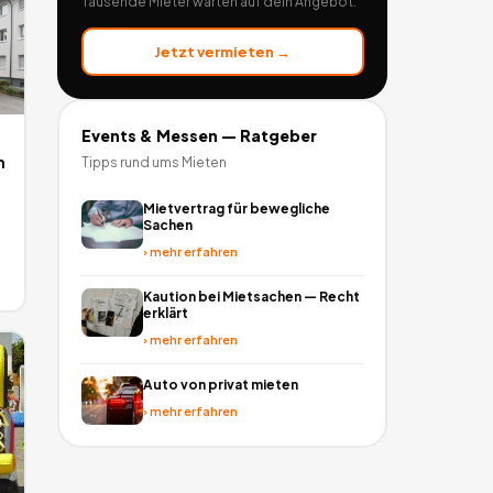
Tausende Mieter warten auf dein Angebot.
Jetzt vermieten →
Events & Messen
— Ratgeber
n
Tipps rund ums Mieten
Mietvertrag für bewegliche
Sachen
›
mehr erfahren
Kaution bei Mietsachen — Recht
erklärt
›
mehr erfahren
Auto von privat mieten
›
mehr erfahren