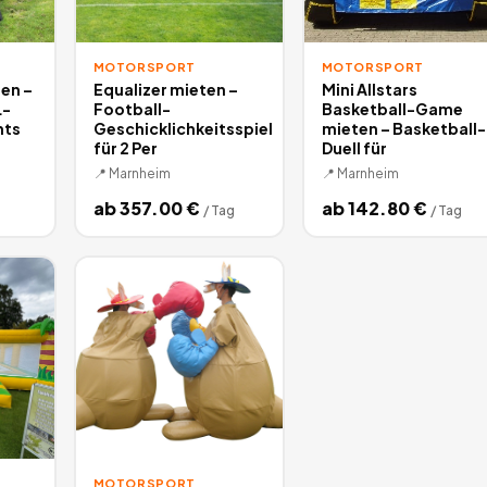
MOTORSPORT
MOTORSPORT
en –
Equalizer mieten –
Mini Allstars
L-
Football-
Basketball-Game
nts
Geschicklichkeitsspiel
mieten – Basketball-
für 2 Per
Duell für
📍
Marnheim
📍
Marnheim
ab
357.00
€
ab
142.80
€
/
Tag
/
Tag
MOTORSPORT