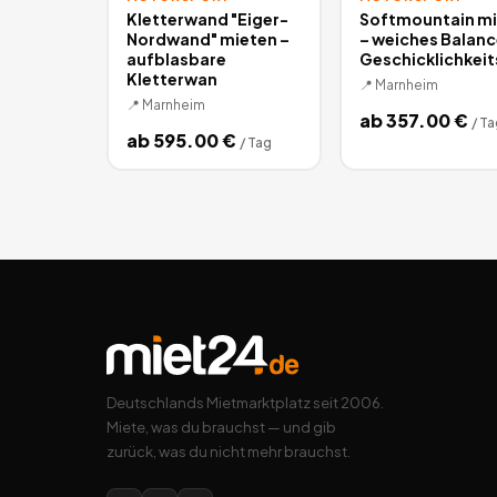
Kletterwand "Eiger-
Softmountain m
Nordwand" mieten –
– weiches Balanc
aufblasbare
Geschicklichkei
Kletterwan
📍
Marnheim
📍
Marnheim
ab
357.00
€
/
Ta
ab
595.00
€
/
Tag
Deutschlands Mietmarktplatz seit 2006.
Miete, was du brauchst — und gib
zurück, was du nicht mehr brauchst.