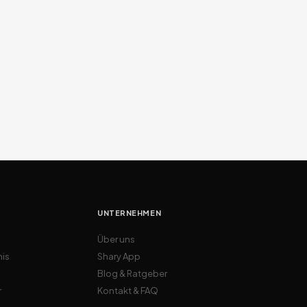
UNTERNEHMEN
Über uns
nis
Shary App
Blog & Ratgeber
r
Kontakt & FAQ