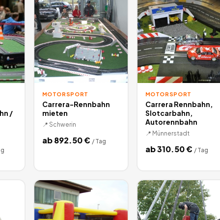
MOTORSPORT
MOTORSPORT
Carrera-Rennbahn
Carrera Rennbahn,
hn /
mieten
Slotcarbahn,
Autorennbahn
📍
Schwerin
📍
Münnerstadt
ab
892.50
€
/
Tag
ab
310.50
€
ag
/
Tag