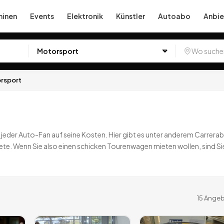
inen
Events
Elektronik
Künstler
Autoabo
Anbie
rsport
eder Auto-Fan auf seine Kosten. Hier gibt es unter anderem Carrerab
e. Wenn Sie also einen schicken Tourenwagen mieten wollen, sind Si
leih.
15
Angebote
deutschlandweit.
15
Angeb