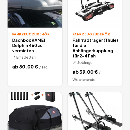
FAHRZEUGZUBEHÖR
FAHRZEUGZUBEHÖR
Dachbox KAMEI
Fahrradträger (Thule)
Delphin 460 zu
für die
vermieten
Anhängerkupplung -
für 2-4 Fah
📍
Emsdetten
📍
Böblingen
ab
80.00
€
/
Tag
ab
39.00
€
/
Wochenende