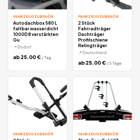
FAHRZEUGZUBEHÖR
FAHRZEUGZUBEHÖR
Autodachbox 580 L
2 Stück
faltbar wasserdicht
Fahrradträger
1000D 8 verstärkten
Dachträger
Gu
Profilschiene
Relingträger
📍
Elsdorf
📍
Deutschland
ab
25.00
€
/
Tag
ab
25.00
€
/
3 Tage
FAHRZEUGZUBEHÖR
FAHRZEUGZUBEHÖR