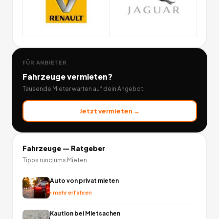
FÜR ANBIETER
Fahrzeuge
vermieten?
Tausende Mieter warten auf dein Angebot.
Jetzt vermieten →
Fahrzeuge
— Ratgeber
Tipps rund ums Mieten
Auto von privat mieten
›
mehr erfahren
Kaution bei Mietsachen