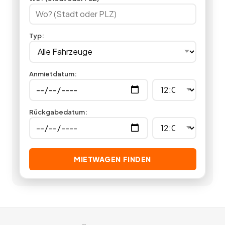
Fahrt vor sich? Jetzt bei Miet24 ein Navigationssystem
mieten.
12
Angebote
deutschlandweit.
Typ
:
Anmietdatum
:
Rückgabedatum
:
MIETWAGEN FINDEN