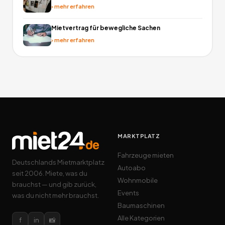
›
mehr erfahren
Mietvertrag für bewegliche Sachen
›
mehr erfahren
MARKTPLATZ
Fahrzeuge mieten
Deutschlands Mietmarktplatz
Autoabo
seit 2006. Miete, was du
Wohnmobile
brauchst — und gib zurück,
Events
was du nicht mehr brauchst.
Baumaschinen
Alle Kategorien
f
in
📸