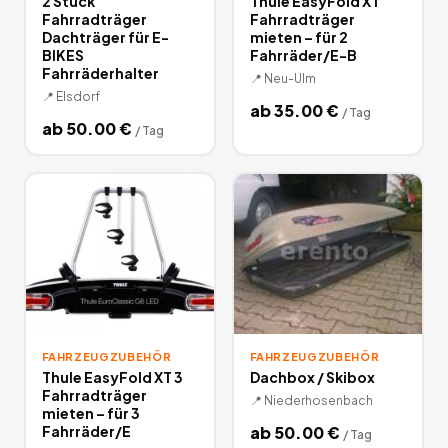
2 Stück
Thule EasyFold XT
Fahrradträger
Fahrradträger
Dachträger für E-
mieten – für 2
BIKES
Fahrräder/E-B
Fahrräderhalter
📍
Neu-Ulm
📍
Elsdorf
ab
35.00
€
/
Tag
ab
50.00
€
/
Tag
FAHRZEUGZUBEHÖR
FAHRZEUGZUBEHÖR
Thule EasyFold XT 3
Dachbox / Skibox
Fahrradträger
📍
Niederhosenbach
mieten – für 3
Fahrräder/E
ab
50.00
€
/
Tag