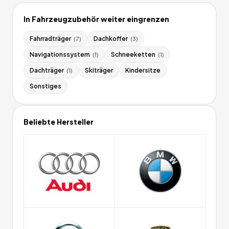
In
Fahrzeugzubehör
weiter eingrenzen
Fahrradträger
Dachkoffer
(
7
)
(
3
)
Navigationssystem
Schneeketten
(
1
)
(
1
)
Dachträger
Skiträger
Kindersitze
(
1
)
Sonstiges
Beliebte Hersteller