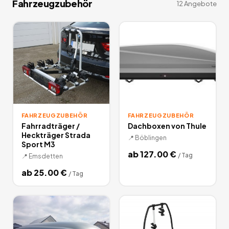
Fahrzeugzubehör
12
Angebote
FAHRZEUGZUBEHÖR
FAHRZEUGZUBEHÖR
Fahrradträger /
Dachboxen von Thule
Heckträger Strada
📍
Böblingen
Sport M3
ab
127.00
€
/
Tag
📍
Emsdetten
ab
25.00
€
/
Tag