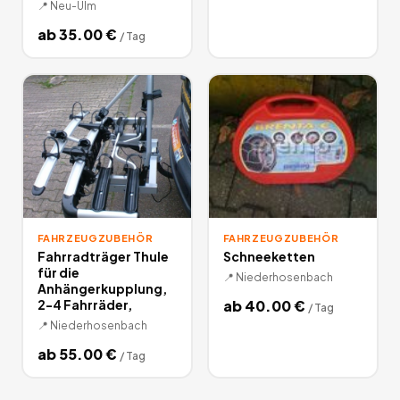
📍
Neu-Ulm
ab
35.00
€
/
Tag
FAHRZEUGZUBEHÖR
FAHRZEUGZUBEHÖR
Fahrradträger Thule
Schneeketten
für die
📍
Niederhosenbach
Anhängerkupplung,
2-4 Fahrräder,
ab
40.00
€
/
Tag
📍
Niederhosenbach
ab
55.00
€
/
Tag