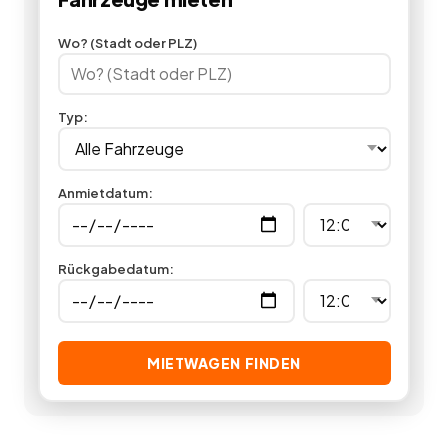
Stretchlimousine mieten für eine Hochzeit oder auch die
Hummer Stretchlimousine mieten. Für jedes besondere
Wo? (Stadt oder PLZ)
Ereignis können Sie auf Miet24 eine passende
Stretchlimousine mieten.
82
Angebote
deutschlandweit.
Typ
:
Anmietdatum
:
Rückgabedatum
:
MIETWAGEN FINDEN