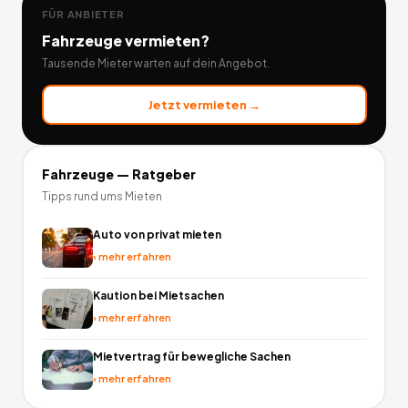
FÜR ANBIETER
Fahrzeuge
vermieten?
Tausende Mieter warten auf dein Angebot.
Jetzt vermieten →
Fahrzeuge
— Ratgeber
Tipps rund ums Mieten
Auto von privat mieten
›
mehr erfahren
Kaution bei Mietsachen
›
mehr erfahren
Mietvertrag für bewegliche Sachen
›
mehr erfahren