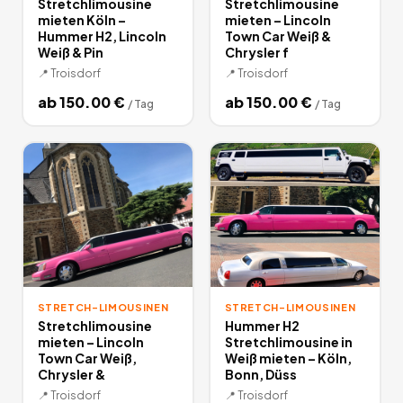
Stretchlimousine
Stretchlimousine
mieten Köln –
mieten – Lincoln
Hummer H2, Lincoln
Town Car Weiß &
Weiß & Pin
Chrysler f
📍
Troisdorf
📍
Troisdorf
ab
150.00
€
ab
150.00
€
/
Tag
/
Tag
STRETCH-LIMOUSINEN
STRETCH-LIMOUSINEN
Stretchlimousine
Hummer H2
mieten – Lincoln
Stretchlimousine in
Town Car Weiß,
Weiß mieten – Köln,
Chrysler &
Bonn, Düss
📍
Troisdorf
📍
Troisdorf