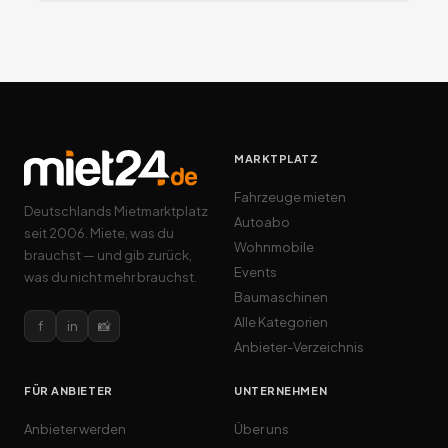
MARKTPLATZ
Fahrzeuge mieten
Deutschlands Mietmarktplatz
Autoabo
seit 2006. Miete, was du
Wohnmobile
brauchst — und gib zurück,
Events
was du nicht mehr brauchst.
Baumaschinen
Alle Kategorien
f
in
📸
Anbieter-Verzeichnis
FÜR ANBIETER
UNTERNEHMEN
Anbieter werden
Über uns