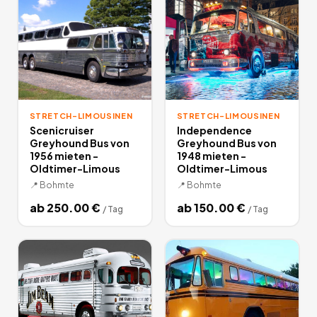
STRETCH-LIMOUSINEN
STRETCH-LIMOUSINEN
Scenicruiser
Independence
Greyhound Bus von
Greyhound Bus von
1956 mieten -
1948 mieten -
Oldtimer-Limous
Oldtimer-Limous
📍
Bohmte
📍
Bohmte
ab
250.00
€
ab
150.00
€
/
Tag
/
Tag