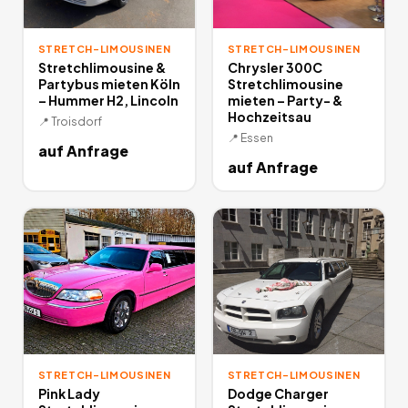
STRETCH-LIMOUSINEN
STRETCH-LIMOUSINEN
Stretchlimousine &
Chrysler 300C
Partybus mieten Köln
Stretchlimousine
– Hummer H2, Lincoln
mieten – Party- &
Hochzeitsau
📍
Troisdorf
📍
Essen
auf Anfrage
auf Anfrage
STRETCH-LIMOUSINEN
STRETCH-LIMOUSINEN
Pink Lady
Dodge Charger