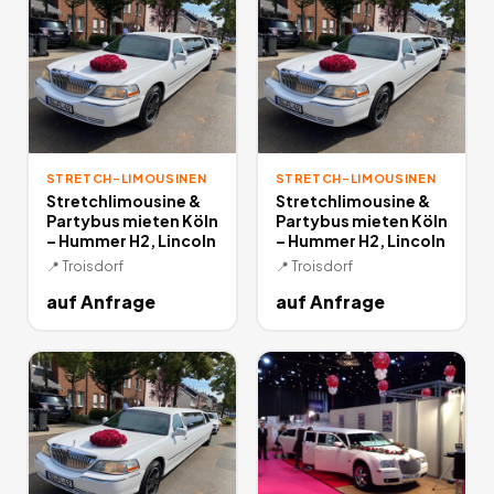
STRETCH-LIMOUSINEN
STRETCH-LIMOUSINEN
Stretchlimousine &
Stretchlimousine &
Partybus mieten Köln
Partybus mieten Köln
– Hummer H2, Lincoln
– Hummer H2, Lincoln
📍
Troisdorf
📍
Troisdorf
auf Anfrage
auf Anfrage