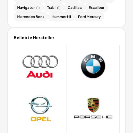
Navigator
Trabi
Cadillac
Excalibur
(
1
)
(
1
)
Mercedes Benz
Hummer H1
Ford Mercury
Beliebte Hersteller