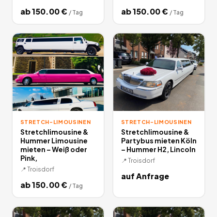
ab
150.00
€
ab
150.00
€
/
Tag
/
Tag
STRETCH-LIMOUSINEN
STRETCH-LIMOUSINEN
Stretchlimousine &
Stretchlimousine &
Hummer Limousine
Partybus mieten Köln
mieten – Weiß oder
– Hummer H2, Lincoln
Pink,
📍
Troisdorf
📍
Troisdorf
auf Anfrage
ab
150.00
€
/
Tag