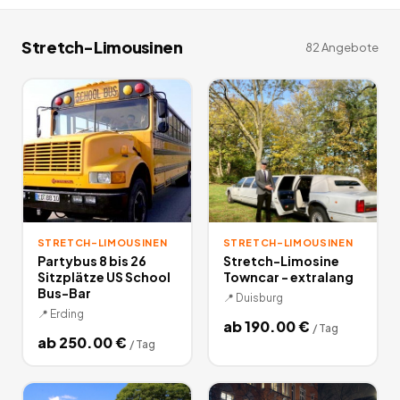
Stretch-Limousinen
82
Angebote
STRETCH-LIMOUSINEN
STRETCH-LIMOUSINEN
Partybus 8 bis 26
Stretch-Limosine
Sitzplätze US School
Towncar - extralang
Bus-Bar
📍
Duisburg
📍
Erding
ab
190.00
€
/
Tag
ab
250.00
€
/
Tag