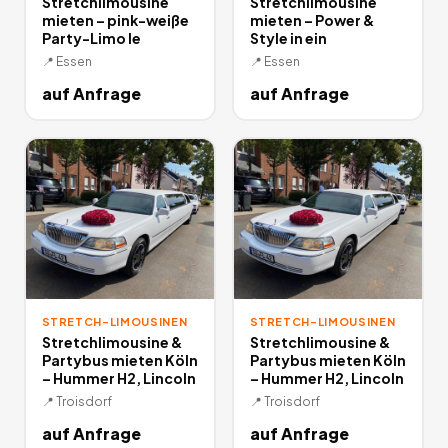
Stretchlimousine
Stretchlimousine
mieten – pink-weiße
mieten – Power &
Party-Limo le
Style in ein
📍
Essen
📍
Essen
auf Anfrage
auf Anfrage
STRETCH-LIMOUSINEN
STRETCH-LIMOUSINEN
Stretchlimousine &
Stretchlimousine &
Partybus mieten Köln
Partybus mieten Köln
– Hummer H2, Lincoln
– Hummer H2, Lincoln
📍
Troisdorf
📍
Troisdorf
auf Anfrage
auf Anfrage