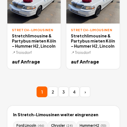
STRETCH-LIMOUSINEN
STRETCH-LIMOUSINEN
Stretchlimousine &
Stretchlimousine &
Partybus mieten Köln
Partybus mieten Köln
– Hummer H2, Lincoln
– Hummer H2, Lincoln
📍
Troisdorf
📍
Troisdorf
auf Anfrage
auf Anfrage
1
2
3
4
›
In
Stretch-Limousinen
weiter eingrenzen
Ford Lincoln
Chrysler
Hummer H2
(
46
)
(
24
)
(
10
)