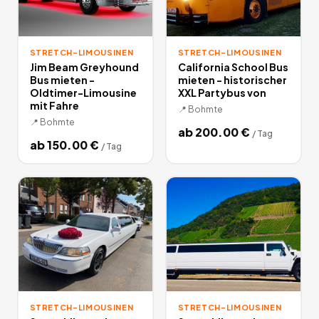
STRETCH-LIMOUSINEN
STRETCH-LIMOUSINEN
Jim Beam Greyhound
California School Bus
Bus mieten -
mieten - historischer
Oldtimer-Limousine
XXL Partybus von
mit Fahre
📍
Bohmte
📍
Bohmte
ab
200.00
€
/
Tag
ab
150.00
€
/
Tag
STRETCH-LIMOUSINEN
STRETCH-LIMOUSINEN