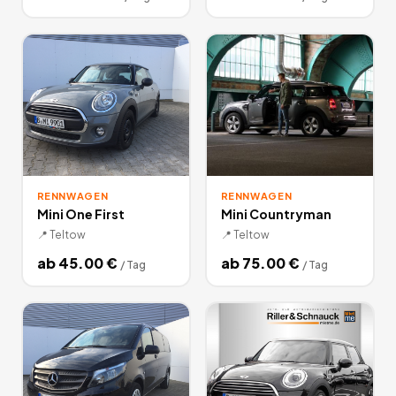
RENNWAGEN
RENNWAGEN
Mini One First
Mini Countryman
📍
Teltow
📍
Teltow
ab
45.00
€
ab
75.00
€
/
Tag
/
Tag