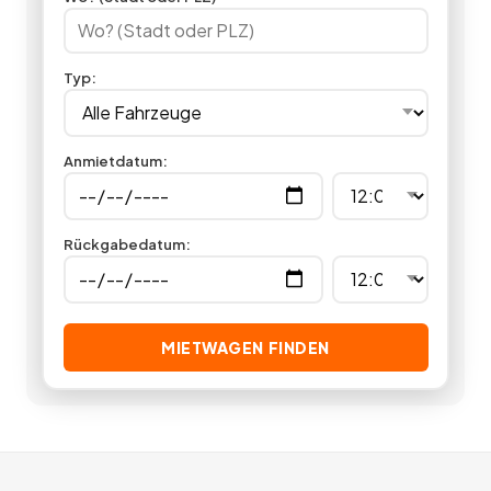
Fahrt vor sich? Jetzt bei Miet24 ein Navigationssystem
mieten.
38
Angebote
deutschlandweit.
Typ
:
Anmietdatum
:
Rückgabedatum
:
MIETWAGEN FINDEN