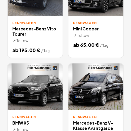
RENNWAGEN
RENNWAGEN
Mercedes-Benz Vito
Mini Cooper
Tourer
📍
Teltow
📍
Teltow
ab
65.00
€
/
Tag
ab
195.00
€
/
Tag
RENNWAGEN
RENNWAGEN
BMW X5
Mercedes-Benz V-
Klasse Avantgarde
📍
Teltow