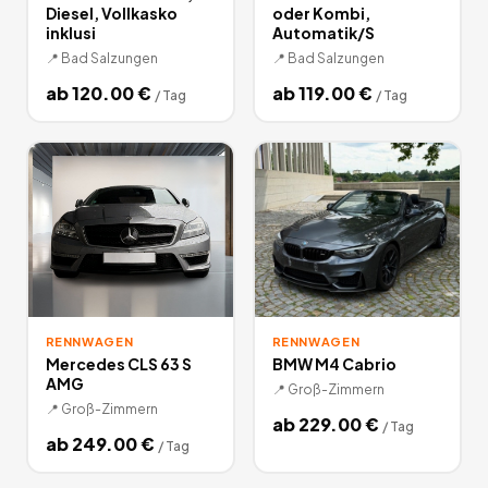
Diesel, Vollkasko
oder Kombi,
inklusi
Automatik/S
📍
Bad Salzungen
📍
Bad Salzungen
ab
120.00
€
ab
119.00
€
/
Tag
/
Tag
RENNWAGEN
RENNWAGEN
Mercedes CLS 63 S
BMW M4 Cabrio
AMG
📍
Groß-Zimmern
📍
Groß-Zimmern
ab
229.00
€
/
Tag
ab
249.00
€
/
Tag