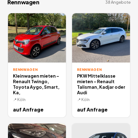
Rennwagen
38
Angebote
RENNWAGEN
RENNWAGEN
Kleinwagen mieten –
PKW Mittelklasse
Renault Twingo,
mieten – Renault
Toyota Aygo, Smart,
Talisman, Kadjar oder
Ka,
Audi
📍
Köln
📍
Köln
auf Anfrage
auf Anfrage