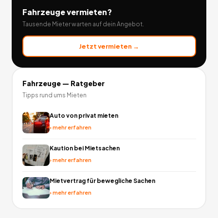
Fahrzeuge
vermieten?
Tausende Mieter warten auf dein Angebot.
Jetzt vermieten →
Fahrzeuge
— Ratgeber
Tipps rund ums Mieten
Auto von privat mieten
›
mehr erfahren
Kaution bei Mietsachen
›
mehr erfahren
Mietvertrag für bewegliche Sachen
›
mehr erfahren