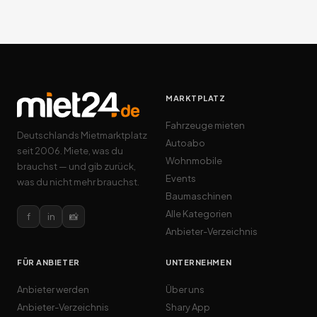
MARKTPLATZ
Fahrzeuge mieten
Deutschlands Mietmarktplatz
Autoabo
seit 2006. Miete, was du
Wohnmobile
brauchst — und gib zurück,
Events
was du nicht mehr brauchst.
Baumaschinen
Alle Kategorien
f
in
📸
Anbieter-Verzeichnis
FÜR ANBIETER
UNTERNEHMEN
Anbieter werden
Über uns
Anbieter-Verzeichnis
Shary App