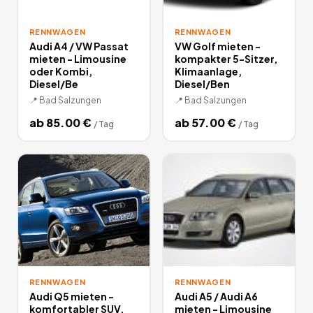
RENNWAGEN
RENNWAGEN
Audi A4 / VW Passat
VW Golf mieten -
mieten - Limousine
kompakter 5-Sitzer,
oder Kombi,
Klimaanlage,
Diesel/Be
Diesel/Ben
📍
Bad Salzungen
📍
Bad Salzungen
ab
85.00
€
ab
57.00
€
/
Tag
/
Tag
RENNWAGEN
RENNWAGEN
Audi Q5 mieten -
Audi A5 / Audi A6
komfortabler SUV,
mieten - Limousine