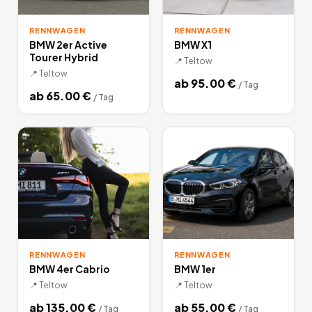
RENNWAGEN
RENNWAGEN
BMW 2er Active
BMW X1
Tourer Hybrid
📍
Teltow
📍
Teltow
ab
95.00
€
/
Tag
ab
65.00
€
/
Tag
RENNWAGEN
RENNWAGEN
BMW 4er Cabrio
BMW 1er
📍
Teltow
📍
Teltow
ab
135.00
€
ab
55.00
€
/
Tag
/
Tag