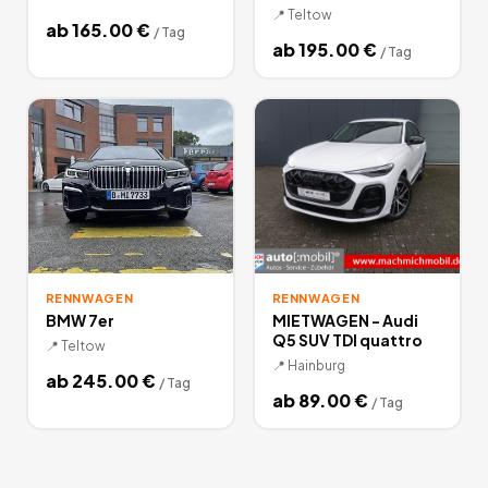
📍
Teltow
ab
165.00
€
/
Tag
ab
195.00
€
/
Tag
RENNWAGEN
RENNWAGEN
BMW 7er
MIETWAGEN - Audi
Q5 SUV TDI quattro
📍
Teltow
📍
Hainburg
ab
245.00
€
/
Tag
ab
89.00
€
/
Tag