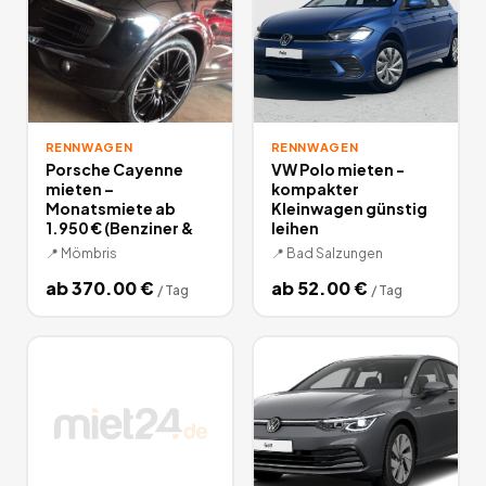
RENNWAGEN
RENNWAGEN
Porsche Cayenne
VW Polo mieten -
mieten –
kompakter
Monatsmiete ab
Kleinwagen günstig
1.950 € (Benziner &
leihen
📍
Mömbris
📍
Bad Salzungen
ab
370.00
€
ab
52.00
€
/
Tag
/
Tag