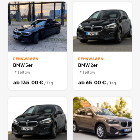
RENNWAGEN
RENNWAGEN
BMW 5er
BMW 2er
📍
Teltow
📍
Teltow
ab
135.00
€
ab
65.00
€
/
Tag
/
Tag