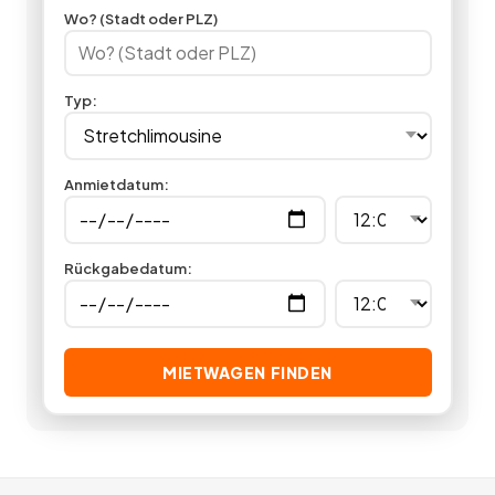
Ausstattung, Komfort und Service auf allerhöchstem Niveau,
Wo? (Stadt oder PLZ)
indem Sie hier eine Luxuslimousine mieten.
3
Angebote
deutschlandweit.
Typ
:
Anmietdatum
:
Rückgabedatum
:
MIETWAGEN FINDEN