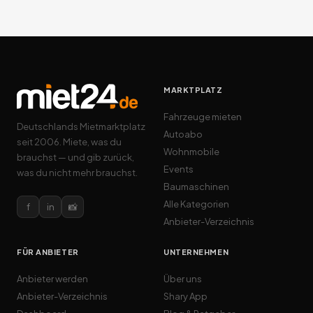
MARKTPLATZ
Fahrzeuge mieten
Deutschlands Mietmarktplatz
Autoabo
seit 2006. Miete, was du
Wohnmobile
brauchst — und gib zurück,
Events
was du nicht mehr brauchst.
Baumaschinen
Alle Kategorien
f
in
📸
Anbieter-Verzeichnis
FÜR ANBIETER
UNTERNEHMEN
Anbieter werden
Über uns
Anbieter-Verzeichnis
Shary App