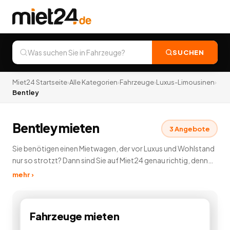
SUCHEN
Miet24 Startseite
›
Alle Kategorien
›
Fahrzeuge
›
Luxus-Limousinen
›
Bentley
Bentley mieten
3
Angebote
Sie benötigen einen Mietwagen, der vor Luxus und Wohlstand
nur so strotzt? Dann sind Sie auf Miet24 genau richtig, denn
hier können Sie in unserer Luxuslimousinen Vermietung
mehr ›
günstig eine Luxuslimousine mieten und vermieten. Diese
edlen Fahrzeuge lassen keine Wünsche offen. Dabei stehen
Ihnen auf Miet24 Luxuslimousinen zahlreicher
Fahrzeuge
mieten
Automobilhersteller zur Verfügung. Genießen Sie