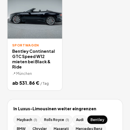
SPORTWAGEN
Bentley Continental
GTC Speed W12
mieten bei Black &
Ride
📍
München
ab
531.86
€
/
Tag
In
Luxus-Limousinen
weiter eingrenzen
Maybach
Rolls Royce
Audi
Bentley
(
1
)
(
1
)
BMW
Chrysler
Maserati
Mercedes Benz