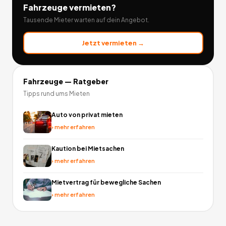
Fahrzeuge
vermieten?
Tausende Mieter warten auf dein Angebot.
Jetzt vermieten →
Fahrzeuge
— Ratgeber
Tipps rund ums Mieten
Auto von privat mieten
›
mehr erfahren
Kaution bei Mietsachen
›
mehr erfahren
Mietvertrag für bewegliche Sachen
›
mehr erfahren