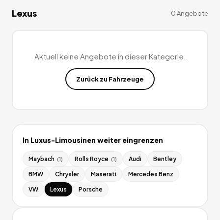
Lexus
0
Angebote
Aktuell keine Angebote in dieser Kategorie.
Zurück zu
Fahrzeuge
In
Luxus-Limousinen
weiter eingrenzen
Maybach
Rolls Royce
Audi
Bentley
(
1
)
(
1
)
BMW
Chrysler
Maserati
Mercedes Benz
VW
Lexus
Porsche