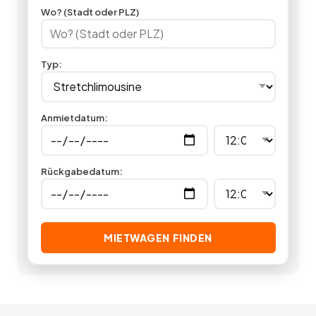
Ausstattung, Komfort und Service auf allerhöchstem Niveau,
Wo? (Stadt oder PLZ)
indem Sie hier eine Luxuslimousine mieten.
0
Angebote
deutschlandweit.
Typ
:
Anmietdatum
:
Rückgabedatum
:
MIETWAGEN FINDEN