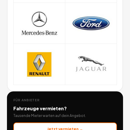
FÜR ANBIETER
Fahrzeuge
vermieten?
Tausende Mieter warten auf dein Angebot.
Jetzt vermieten →