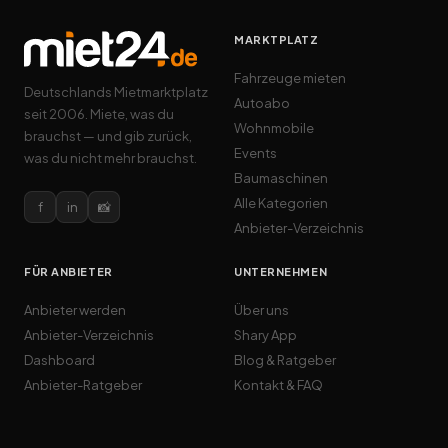
MARKTPLATZ
Fahrzeuge mieten
Deutschlands Mietmarktplatz
Autoabo
seit 2006. Miete, was du
Wohnmobile
brauchst — und gib zurück,
Events
was du nicht mehr brauchst.
Baumaschinen
Alle Kategorien
f
in
📸
Anbieter-Verzeichnis
FÜR ANBIETER
UNTERNEHMEN
Anbieter werden
Über uns
Anbieter-Verzeichnis
Shary App
Dashboard
Blog & Ratgeber
Anbieter-Ratgeber
Kontakt & FAQ