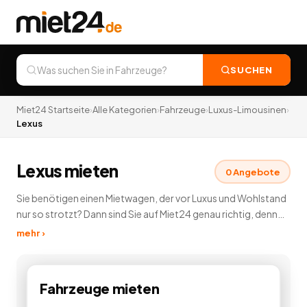
SUCHEN
Miet24 Startseite
›
Alle Kategorien
›
Fahrzeuge
›
Luxus-Limousinen
›
Lexus
Lexus mieten
0
Angebote
Sie benötigen einen Mietwagen, der vor Luxus und Wohlstand
nur so strotzt? Dann sind Sie auf Miet24 genau richtig, denn
hier können Sie in unserer Luxuslimousinen Vermietung
mehr ›
günstig eine Luxuslimousine mieten und vermieten. Diese
edlen Fahrzeuge lassen keine Wünsche offen. Dabei stehen
Ihnen auf Miet24 Luxuslimousinen zahlreicher
Fahrzeuge
mieten
Automobilhersteller zur Verfügung. Genießen Sie