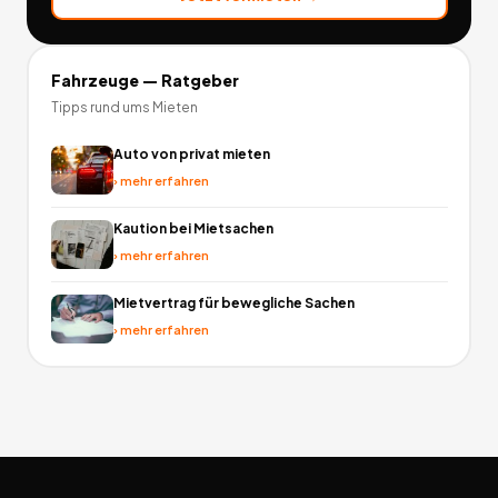
Fahrzeuge
— Ratgeber
Tipps rund ums Mieten
Auto von privat mieten
›
mehr erfahren
Kaution bei Mietsachen
›
mehr erfahren
Mietvertrag für bewegliche Sachen
›
mehr erfahren