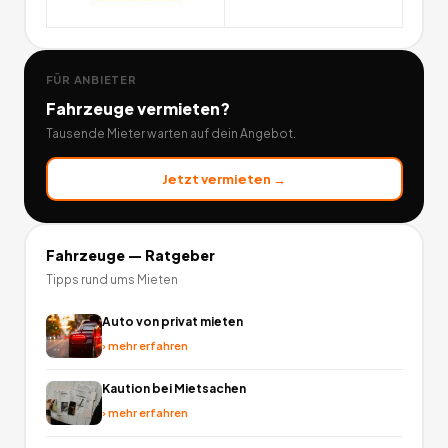
FÜR ANBIETER
Fahrzeuge
vermieten?
Tausende Mieter warten auf dein Angebot.
Jetzt vermieten →
Fahrzeuge
— Ratgeber
Tipps rund ums Mieten
Auto von privat mieten
›
mehr erfahren
Kaution bei Mietsachen
›
mehr erfahren