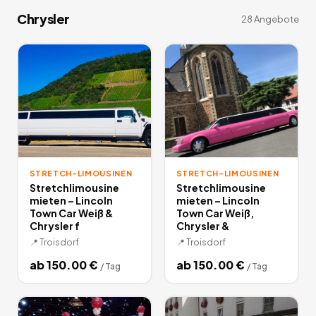
Chrysler
28
Angebote
STRETCH-LIMOUSINEN
STRETCH-LIMOUSINEN
Stretchlimousine
Stretchlimousine
mieten – Lincoln
mieten – Lincoln
Town Car Weiß &
Town Car Weiß,
Chrysler f
Chrysler &
📍
Troisdorf
📍
Troisdorf
ab
150.00
€
ab
150.00
€
/
Tag
/
Tag