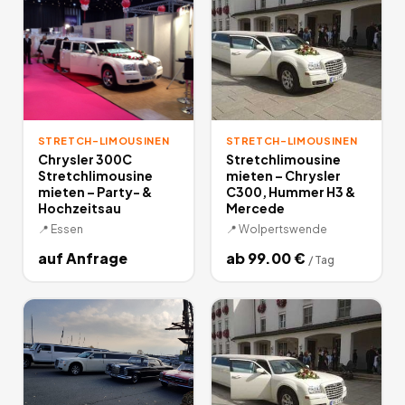
STRETCH-LIMOUSINEN
STRETCH-LIMOUSINEN
Chrysler 300C
Stretchlimousine
Stretchlimousine
mieten – Chrysler
mieten – Party- &
C300, Hummer H3 &
Hochzeitsau
Mercede
📍
Essen
📍
Wolpertswende
auf Anfrage
ab
99.00
€
/
Tag