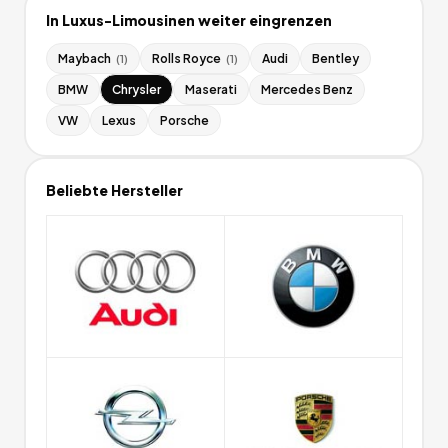
In
Luxus-Limousinen
weiter eingrenzen
Maybach
Rolls Royce
Audi
Bentley
(
1
)
(
1
)
BMW
Chrysler
Maserati
Mercedes Benz
VW
Lexus
Porsche
Beliebte Hersteller