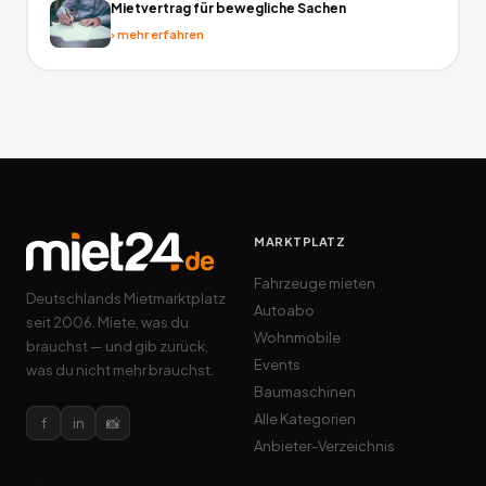
Mietvertrag für bewegliche Sachen
›
mehr erfahren
MARKTPLATZ
Fahrzeuge mieten
Deutschlands Mietmarktplatz
Autoabo
seit 2006. Miete, was du
Wohnmobile
brauchst — und gib zurück,
Events
was du nicht mehr brauchst.
Baumaschinen
Alle Kategorien
f
in
📸
Anbieter-Verzeichnis