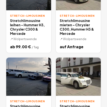
STRETCH-LIMOUSINEN
STRETCH-LIMOUSINEN
Stretchlimousine
Stretchlimousine
leihen – Hummer H3,
mieten – Chrysler
Chrysler C300 &
C300, Hummer H3 &
Mercede
Mercede
📍
Wolpertswende
📍
Wolpertswende
ab
99.00
€
auf Anfrage
/
Tag
STRETCH-LIMOUSINEN
STRETCH-LIMOUSINEN
Stretchlimousine
Stretchlimousine