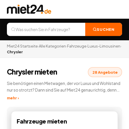
SUCHEN
Miet24 Startseite
›
Alle Kategorien
›
Fahrzeuge
›
Luxus-Limousinen
›
Chrysler
Chrysler mieten
28
Angebote
Sie benötigen einen Mietwagen, der vor Luxus und Wohlstand
nur so strotzt? Dann sind Sie auf Miet24 genau richtig, denn
hier können Sie in unserer Luxuslimousinen Vermietung
mehr ›
günstig eine Luxuslimousine mieten und vermieten. Diese
edlen Fahrzeuge lassen keine Wünsche offen. Dabei stehen
Ihnen auf Miet24 Luxuslimousinen zahlreicher
Fahrzeuge
mieten
Automobilhersteller zur Verfügung. Genießen Sie