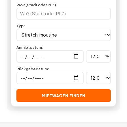
Ausstattung, Komfort und Service auf allerhöchstem Niveau,
Wo? (Stadt oder PLZ)
indem Sie hier eine Luxuslimousine mieten.
28
Angebote
deutschlandweit.
Typ
:
Anmietdatum
:
Rückgabedatum
:
MIETWAGEN FINDEN