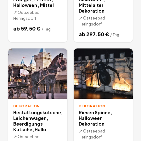
Halloween , Mittel
Mittelalter
Dekoration
📍
Ostseebad
📍
Ostseebad
Heringsdorf
Heringsdorf
ab
59.50
€
/
Tag
ab
297.50
€
/
Tag
DEKORATION
DEKORATION
Bestattungskutsche,
Riesen Spinne,
Leichenwagen,
Halloween
Beerdigungs
Dekoration
Kutsche, Hallo
📍
Ostseebad
📍
Ostseebad
Heringsdorf