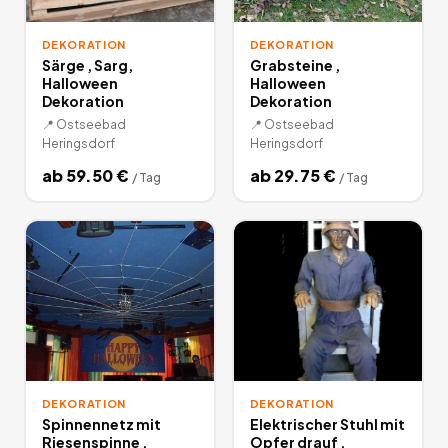
DEKORATION
DEKORATION
Särge , Sarg,
Grabsteine ,
Halloween
Halloween
Dekoration
Dekoration
📍
Ostseebad
📍
Ostseebad
Heringsdorf
Heringsdorf
ab
59.50
€
ab
29.75
€
/
Tag
/
Tag
DEKORATION
DEKORATION
Spinnennetz mit
Elektrischer Stuhl mit
Riesenspinne ,
Opfer drauf ,