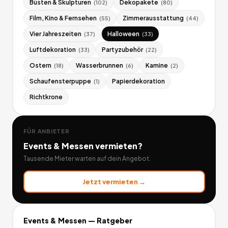
Büsten & Skulpturen
Dekopakete
(
102
)
(
80
)
Film, Kino & Fernsehen
Zimmerausstattung
(
55
)
(
44
)
Vier Jahreszeiten
Halloween
(
37
)
(
33
)
Luftdekoration
Partyzubehör
(
33
)
(
22
)
Ostern
Wasserbrunnen
Kamine
(
18
)
(
6
)
(
2
)
Schaufensterpuppe
Papierdekoration
(
1
)
Richtkrone
FÜR ANBIETER
Events & Messen
vermieten?
Tausende Mieter warten auf dein Angebot.
Jetzt vermieten →
Events & Messen
— Ratgeber