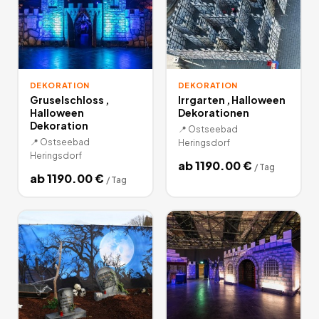
DEKORATION
DEKORATION
Gruselschloss ,
Irrgarten , Halloween
Halloween
Dekorationen
Dekoration
📍
Ostseebad
📍
Ostseebad
Heringsdorf
Heringsdorf
ab
1190.00
€
/
Tag
ab
1190.00
€
/
Tag