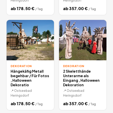
Heringsdorf
Heringsdorf
ab
178.50
€
ab
357.00
€
/
Tag
/
Tag
DEKORATION
DEKORATION
Hängekäfig Metall
2 Skeletthände
begehbar / Für Fotos
Unterarme als
, Halloween
Eingang , Halloween
Dekoratio
Dekoration
📍
Ostseebad
📍
Ostseebad
Heringsdorf
Heringsdorf
ab
178.50
€
ab
357.00
€
/
Tag
/
Tag