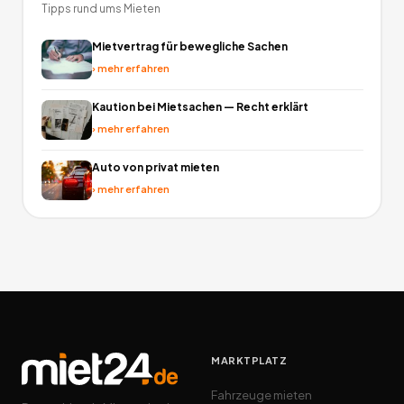
Tipps rund ums Mieten
Mietvertrag für bewegliche Sachen
›
mehr erfahren
Kaution bei Mietsachen — Recht erklärt
›
mehr erfahren
Auto von privat mieten
›
mehr erfahren
MARKTPLATZ
Fahrzeuge mieten