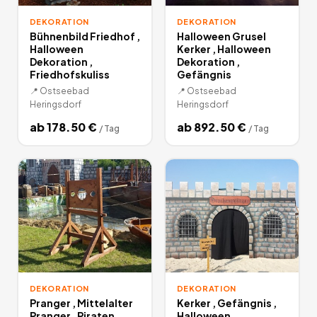
DEKORATION
DEKORATION
Bühnenbild Friedhof ,
Halloween Grusel
Halloween
Kerker , Halloween
Dekoration ,
Dekoration ,
Friedhofskuliss
Gefängnis
📍
Ostseebad
📍
Ostseebad
Heringsdorf
Heringsdorf
ab
178.50
€
ab
892.50
€
/
Tag
/
Tag
DEKORATION
DEKORATION
Pranger , Mittelalter
Kerker , Gefängnis ,
Pranger , Piraten ,
Halloween ,