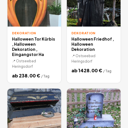
DEKORATION
DEKORATION
Halloween Tor Kürbis
Halloween Friedhof ,
, Halloween
Halloween
Dekoration ,
Dekoration
Eingangstor Ha
📍
Ostseebad
📍
Ostseebad
Heringsdorf
Heringsdorf
ab
1428.00
€
/
Tag
ab
238.00
€
/
Tag