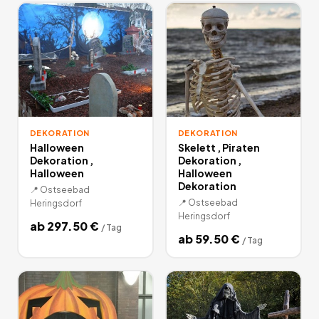
Weihnachten und Zimmerausstattung mieten. Lassen Sie sich
von den über 1000 Miet-Angeboten inspirieren und werden
Sie zum Deko-Künstler. Auf Miet24 einfach diverse
Dekoartikel ausleihen.
39
Angebote
deutschlandweit.
DEKORATION
DEKORATION
Halloween
Skelett , Piraten
Dekoration ,
Dekoration ,
Halloween
Halloween
Dekoration
📍
Ostseebad
📍
Ostseebad
Heringsdorf
Heringsdorf
ab
297.50
€
/
Tag
ab
59.50
€
/
Tag