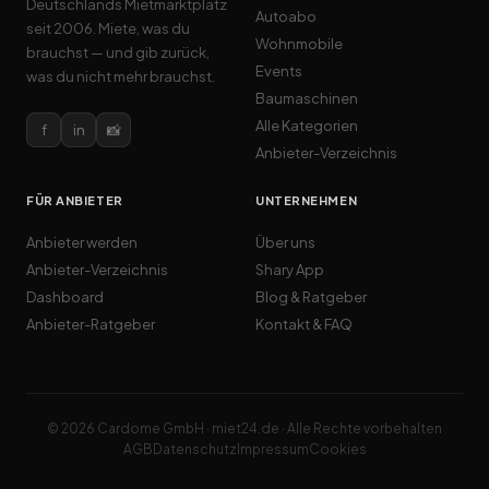
Deutschlands Mietmarktplatz
Autoabo
seit 2006. Miete, was du
Wohnmobile
brauchst — und gib zurück,
Events
was du nicht mehr brauchst.
Baumaschinen
Alle Kategorien
f
in
📸
Anbieter-Verzeichnis
FÜR ANBIETER
UNTERNEHMEN
Anbieter werden
Über uns
Anbieter-Verzeichnis
Shary App
Dashboard
Blog & Ratgeber
Anbieter-Ratgeber
Kontakt & FAQ
© 2026 Cardome GmbH · miet24.de · Alle Rechte vorbehalten
AGB
Datenschutz
Impressum
Cookies