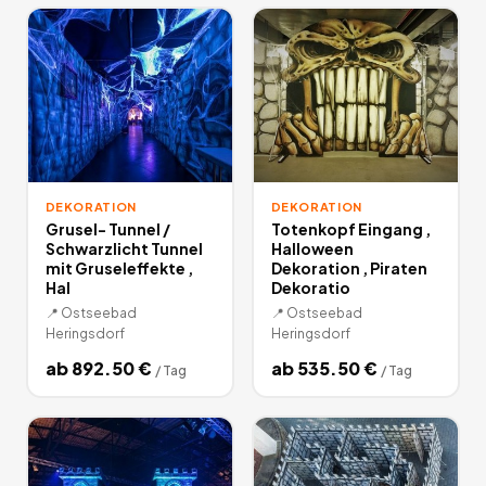
DEKORATION
DEKORATION
Grusel- Tunnel /
Totenkopf Eingang ,
Schwarzlicht Tunnel
Halloween
mit Gruseleffekte ,
Dekoration , Piraten
Hal
Dekoratio
📍
Ostseebad
📍
Ostseebad
Heringsdorf
Heringsdorf
ab
892.50
€
ab
535.50
€
/
Tag
/
Tag