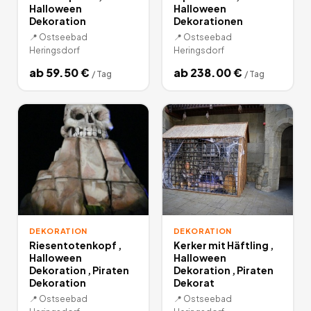
Halloween
Halloween
Dekoration
Dekorationen
📍
Ostseebad
📍
Ostseebad
Heringsdorf
Heringsdorf
ab
59.50
€
ab
238.00
€
/
Tag
/
Tag
DEKORATION
DEKORATION
Riesentotenkopf ,
Kerker mit Häftling ,
Halloween
Halloween
Dekoration , Piraten
Dekoration , Piraten
Dekoration
Dekorat
📍
Ostseebad
📍
Ostseebad