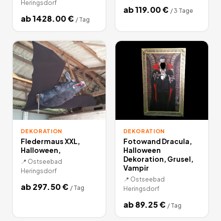
Heringsdorf
ab
119.00
€
/
3 Tage
ab
1428.00
€
/
Tag
DEKORATION
DEKORATION
Fledermaus XXL,
Fotowand Dracula,
Halloween,
Halloween
Dekoration, Grusel,
📍
Ostseebad
Vampir
Heringsdorf
📍
Ostseebad
ab
297.50
€
/
Tag
Heringsdorf
ab
89.25
€
/
Tag