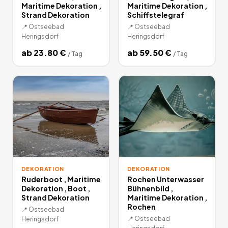
Maritime Dekoration ,
Maritime Dekoration ,
Strand Dekoration
Schiffstelegraf
📍
Ostseebad
📍
Ostseebad
Heringsdorf
Heringsdorf
ab
23.80
€
ab
59.50
€
/
Tag
/
Tag
DEKORATION
DEKORATION
Ruderboot , Maritime
Rochen Unterwasser
Dekoration , Boot ,
Bühnenbild ,
Strand Dekoration
Maritime Dekoration ,
Rochen
📍
Ostseebad
📍
Ostseebad
Heringsdorf