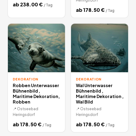
Heringsdorf
ab
238.00
€
/
Tag
ab
178.50
€
/
Tag
DEKORATION
DEKORATION
Robben Unterwasser
Wal Unterwasser
Bühnenbild ,
Bühnenbild ,
Maritime Dekoration,
Maritime Dekoration ,
Robben
Wal Bild
📍
Ostseebad
📍
Ostseebad
Heringsdorf
Heringsdorf
ab
178.50
€
ab
178.50
€
/
Tag
/
Tag