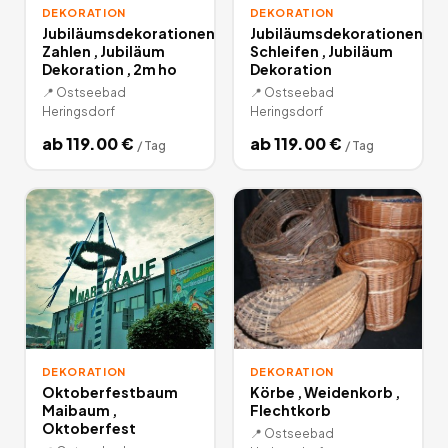
DEKORATION
DEKORATION
Jubiläumsdekorationen
Jubiläumsdekorationen
Zahlen , Jubiläum
Schleifen , Jubiläum
Dekoration , 2m ho
Dekoration
📍
Ostseebad
📍
Ostseebad
Heringsdorf
Heringsdorf
ab
119.00
€
ab
119.00
€
/
Tag
/
Tag
DEKORATION
DEKORATION
Oktoberfestbaum
Körbe , Weidenkorb ,
Maibaum ,
Flechtkorb
Oktoberfest
📍
Ostseebad