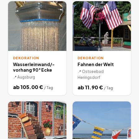
Weihnachten und Zimmerausstattung mieten. Lassen Sie sich
von den über 1000 Miet-Angeboten inspirieren und werden
Sie zum Deko-Künstler. Auf Miet24 einfach diverse
Dekoartikel ausleihen.
1.392
Angebote
deutschlandweit.
DEKORATION
DEKORATION
Wasserleinwand/-
Fahnen der Welt
vorhang 90° Ecke
📍
Ostseebad
📍
Augsburg
Heringsdorf
ab
105.00
€
ab
11.90
€
/
Tag
/
Tag