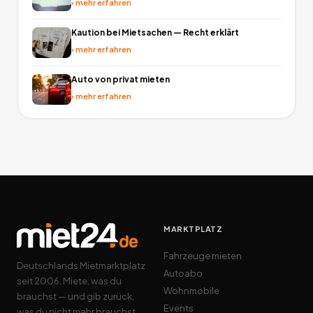
›
mehr erfahren
Kaution bei Mietsachen — Recht erklärt
›
mehr erfahren
Auto von privat mieten
›
mehr erfahren
MARKTPLATZ
Fahrzeuge mieten
Deutschlands Mietmarktplatz
Autoabo
seit 2006. Miete, was du
Wohnmobile
brauchst — und gib zurück,
Events
was du nicht mehr brauchst.