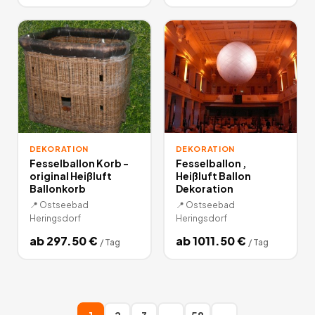
DEKORATION
DEKORATION
Fesselballon Korb -
Fesselballon ,
original Heißluft
Heißluft Ballon
Ballonkorb
Dekoration
📍
Ostseebad
📍
Ostseebad
Heringsdorf
Heringsdorf
ab
297.50
€
ab
1011.50
€
/
Tag
/
Tag