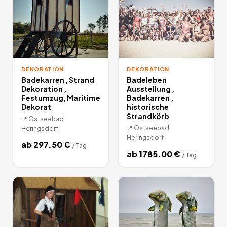
DEKORATION
DEKORATION
Badekarren , Strand
Badeleben
Dekoration ,
Ausstellung ,
Festumzug, Maritime
Badekarren ,
Dekorat
historische
Strandkörb
📍
Ostseebad
📍
Ostseebad
Heringsdorf
Heringsdorf
ab
297.50
€
/
Tag
ab
1785.00
€
/
Tag