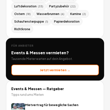
Luftdekoration
Partyzubehör
(
33
)
(
22
)
Ostern
Wasserbrunnen
Kamine
(
18
)
(
6
)
(
2
)
Schaufensterpuppe
Papierdekoration
(
1
)
Richtkrone
FÜR ANBIETER
Events & Messen
vermieten?
Tausende Mieter warten auf dein Angebot.
Jetzt vermieten →
Events & Messen
— Ratgeber
Tipps rund ums Mieten
Mietvertrag für bewegliche Sachen