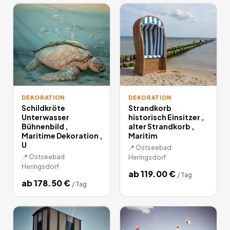
DEKORATION
DEKORATION
Schildkröte
Strandkorb
Unterwasser
historisch Einsitzer ,
Bühnenbild ,
alter Strandkorb ,
Maritime Dekoration ,
Maritim
U
📍
Ostseebad
📍
Ostseebad
Heringsdorf
Heringsdorf
ab
119.00
€
/
Tag
ab
178.50
€
/
Tag