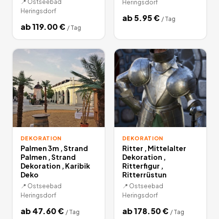
📍
Ostseebad
Heringsdorf
Heringsdorf
ab
5.95
€
/
Tag
ab
119.00
€
/
Tag
DEKORATION
DEKORATION
Palmen 3m , Strand
Ritter , Mittelalter
Palmen , Strand
Dekoration ,
Dekoration , Karibik
Ritterfigur ,
Deko
Ritterrüstun
📍
Ostseebad
📍
Ostseebad
Heringsdorf
Heringsdorf
ab
47.60
€
ab
178.50
€
/
Tag
/
Tag