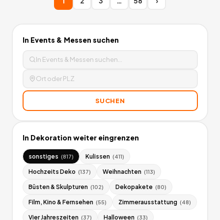
1
2
3
…
58
›
In
Events & Messen
suchen
SUCHEN
In
Dekoration
weiter eingrenzen
sonstiges
Kulissen
(
817
)
(
411
)
Hochzeits Deko
Weihnachten
(
137
)
(
113
)
Büsten & Skulpturen
Dekopakete
(
102
)
(
80
)
Film, Kino & Fernsehen
Zimmerausstattung
(
55
)
(
48
)
Vier Jahreszeiten
Halloween
(
37
)
(
33
)