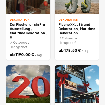
DEKORATION
DEKORATION
Der Fischer un sin Fru
Fische XXL , Strand
Ausstellung ,
Dekoration , Maritime
Maritime Dekoration ,
Dekoration
H
📍
Ostseebad
📍
Ostseebad
Heringsdorf
Heringsdorf
ab
178.50
€
/
Tag
ab
1190.00
€
/
Tag