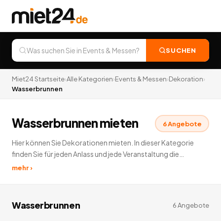
SUCHEN
Miet24 Startseite
›
Alle Kategorien
›
Events & Messen
›
Dekoration
›
Wasserbrunnen
Wasserbrunnen mieten
6
Angebote
Hier können Sie Dekorationen mieten. In dieser Kategorie
finden Sie für jeden Anlass und jede Veranstaltung die
passende Dekoration zum Leihen. Hier können Sie unter
mehr ›
anderem Büsten & Skulpturen, Dekopakete, Film, Kino &
Fernsehen, Halloween, Kulissen, Luftdekoration, Ostern,
Papierdekoration, Partyzubehör, Richtkrone,
Wasserbrunnen
6
Angebote
Schaufensterpuppen, Vier Jahreszeiten, Wasserbrunnen,