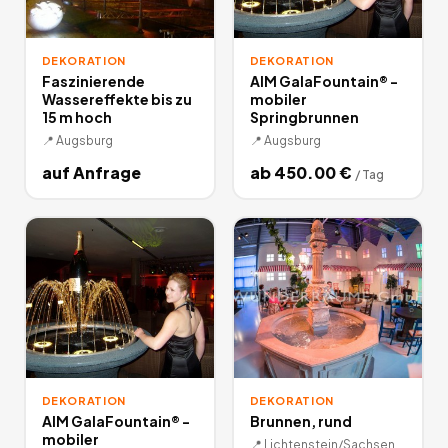
DEKORATION
DEKORATION
Faszinierende
AIM GalaFountain® -
Wassereffekte bis zu
mobiler
15 m hoch
Springbrunnen
📍
Augsburg
📍
Augsburg
auf Anfrage
ab
450.00
€
/
Tag
DEKORATION
DEKORATION
AIM GalaFountain® -
Brunnen, rund
mobiler
📍
Lichtenstein/Sachsen