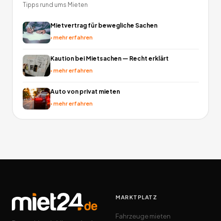
Tipps rund ums Mieten
Mietvertrag für bewegliche Sachen
›
mehr erfahren
Kaution bei Mietsachen — Recht erklärt
›
mehr erfahren
Auto von privat mieten
›
mehr erfahren
MARKTPLATZ
Fahrzeuge mieten