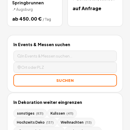
Springbrunnen
auf Anfrage
📍
Augsburg
ab
450.00
€
/
Tag
In
Events & Messen
suchen
SUCHEN
In
Dekoration
weiter eingrenzen
sonstiges
Kulissen
(
831
)
(
411
)
Hochzeits Deko
Weihnachten
(
137
)
(
113
)