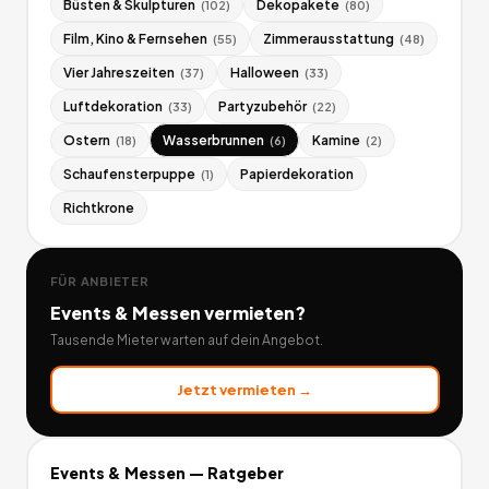
Büsten & Skulpturen
Dekopakete
(
102
)
(
80
)
Film, Kino & Fernsehen
Zimmerausstattung
(
55
)
(
48
)
Vier Jahreszeiten
Halloween
(
37
)
(
33
)
Luftdekoration
Partyzubehör
(
33
)
(
22
)
Ostern
Wasserbrunnen
Kamine
(
18
)
(
6
)
(
2
)
Schaufensterpuppe
Papierdekoration
(
1
)
Richtkrone
FÜR ANBIETER
Events & Messen
vermieten?
Tausende Mieter warten auf dein Angebot.
Jetzt vermieten →
Events & Messen
— Ratgeber