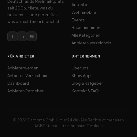
Deutschlands Mietmarktplatz
Autoabo
seit 2006. Miete, was du
Wohnmobile
brauchst — und gib zurück,
Events
was du nicht mehr brauchst.
Baumaschinen
Alle Kategorien
f
in
📸
Anbieter-Verzeichnis
FÜR ANBIETER
UNTERNEHMEN
Anbieter werden
Über uns
Anbieter-Verzeichnis
Shary App
Dashboard
Blog & Ratgeber
Anbieter-Ratgeber
Kontakt & FAQ
© 2026 Cardome GmbH · miet24.de · Alle Rechte vorbehalten
AGB
Datenschutz
Impressum
Cookies