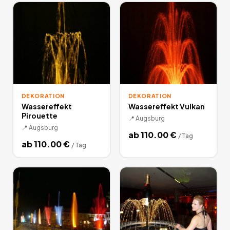
Weihnachten und Zimmerausstattung mieten. Lassen Sie sich
von den über 1000 Miet-Angeboten inspirieren und werden
Sie zum Deko-Künstler. Auf Miet24 einfach diverse
Dekoartikel ausleihen.
6
Angebote
deutschlandweit.
DEKORATION
DEKORATION
Wassereffekt
Wassereffekt Vulkan
Pirouette
📍
Augsburg
📍
Augsburg
ab
110.00
€
/
Tag
ab
110.00
€
/
Tag