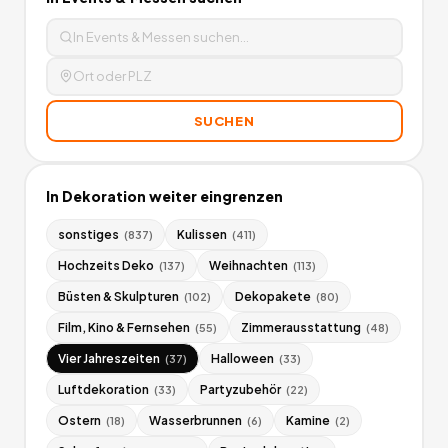
SUCHEN
In
Dekoration
weiter eingrenzen
sonstiges
Kulissen
(
837
)
(
411
)
Hochzeits Deko
Weihnachten
(
137
)
(
113
)
Büsten & Skulpturen
Dekopakete
(
102
)
(
80
)
Film, Kino & Fernsehen
Zimmerausstattung
(
55
)
(
48
)
Vier Jahreszeiten
Halloween
(
37
)
(
33
)
Luftdekoration
Partyzubehör
(
33
)
(
22
)
Ostern
Wasserbrunnen
Kamine
(
18
)
(
6
)
(
2
)