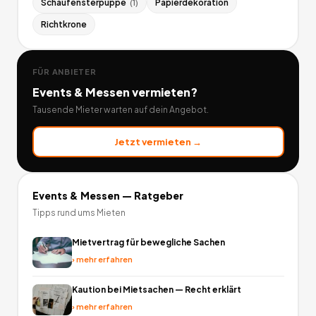
Schaufensterpuppe
Papierdekoration
(
1
)
Richtkrone
FÜR ANBIETER
Events & Messen
vermieten?
Tausende Mieter warten auf dein Angebot.
Jetzt vermieten →
Events & Messen
— Ratgeber
Tipps rund ums Mieten
Mietvertrag für bewegliche Sachen
›
mehr erfahren
Kaution bei Mietsachen — Recht erklärt
›
mehr erfahren