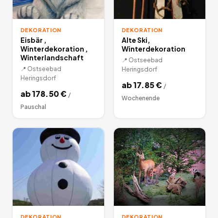
DEKORATION
DEKORATION
Eisbär ,
Alte Ski,
Winterdekoration ,
Winterdekoration
Winterlandschaft
📍
Ostseebad
📍
Ostseebad
Heringsdorf
Heringsdorf
ab
17.85
€
/
ab
178.50
€
/
Wochenende
Pauschal
DEKORATION
DEKORATION