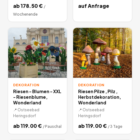
ab
178.50
€
auf Anfrage
/
Wochenende
DEKORATION
DEKORATION
Riesen - Blumen - XXL
Riesen Pilze , Pilz ,
- Riesenblume,
Herbstdekoration,
Wonderland
Wonderland
📍
Ostseebad
📍
Ostseebad
Heringsdorf
Heringsdorf
ab
119.00
€
ab
119.00
€
/
Pauschal
/
3 Tage