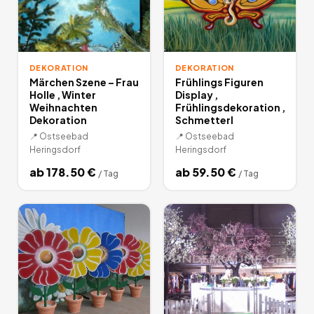
DEKORATION
DEKORATION
Märchen Szene – Frau
Frühlings Figuren
Holle , Winter
Display ,
Weihnachten
Frühlingsdekoration ,
Dekoration
Schmetterl
📍
Ostseebad
📍
Ostseebad
Heringsdorf
Heringsdorf
ab
178.50
€
ab
59.50
€
/
Tag
/
Tag