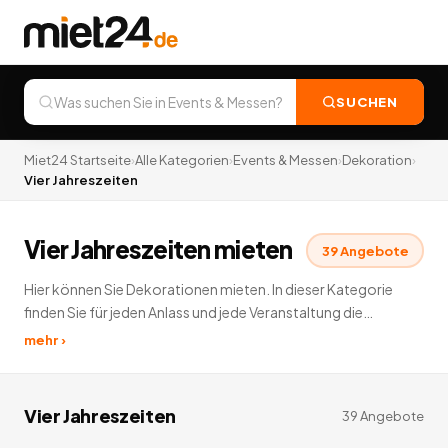
SUCHEN
Miet24 Startseite
›
Alle Kategorien
›
Events & Messen
›
Dekoration
›
Vier Jahreszeiten
Vier Jahreszeiten mieten
39
Angebote
Hier können Sie Dekorationen mieten. In dieser Kategorie
finden Sie für jeden Anlass und jede Veranstaltung die
passende Dekoration zum Leihen. Hier können Sie unter
mehr ›
anderem Büsten & Skulpturen, Dekopakete, Film, Kino &
Fernsehen, Halloween, Kulissen, Luftdekoration, Ostern,
Papierdekoration, Partyzubehör, Richtkrone,
Vier Jahreszeiten
39
Angebote
Schaufensterpuppen, Vier Jahreszeiten, Wasserbrunnen,