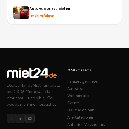
Auto von privat mieten
›
mehr erfahren
MARKTPLATZ
Fahrzeuge mieten
Deutschlands Mietmarktplatz
Autoabo
seit 2006. Miete, was du
Wohnmobile
brauchst — und gib zurück,
Events
was du nicht mehr brauchst.
Baumaschinen
Alle Kategorien
f
in
📸
Anbieter-Verzeichnis