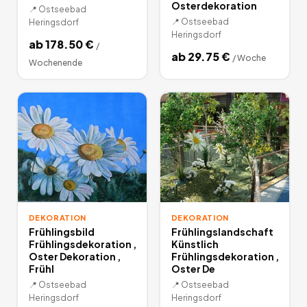
Osterdekoration
📍
Ostseebad
📍
Ostseebad
Heringsdorf
Heringsdorf
ab
178.50
€
/
ab
29.75
€
/
Woche
Wochenende
DEKORATION
DEKORATION
Frühlingsbild
Frühlingslandschaft
Frühlingsdekoration ,
Künstlich
Oster Dekoration ,
Frühlingsdekoration ,
Frühl
Oster De
📍
Ostseebad
📍
Ostseebad
Heringsdorf
Heringsdorf