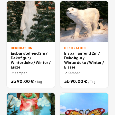
Weihnachten und Zimmerausstattung mieten. Lassen Sie sich
von den über 1000 Miet-Angeboten inspirieren und werden
Sie zum Deko-Künstler. Auf Miet24 einfach diverse
Dekoartikel ausleihen.
39
Angebote
deutschlandweit.
DEKORATION
DEKORATION
Eisbär stehend 2m /
Eisbär laufend 2m /
Dekofigur /
Dekofigur /
Winterdeko / Winter /
Winterdeko / Winter /
Eiszei
Eiszei
📍
Kempen
📍
Kempen
ab
90.00
€
ab
90.00
€
/
Tag
/
Tag