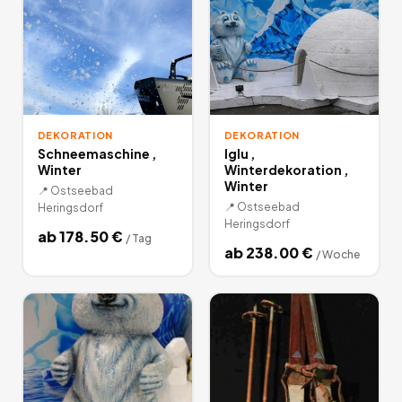
DEKORATION
DEKORATION
Schneemaschine ,
Iglu ,
Winter
Winterdekoration ,
Winter
📍
Ostseebad
📍
Ostseebad
Heringsdorf
Heringsdorf
ab
178.50
€
/
Tag
ab
238.00
€
/
Woche