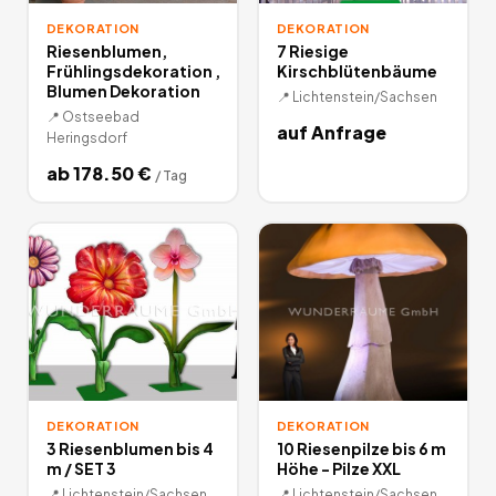
DEKORATION
DEKORATION
Riesenblumen,
7 Riesige
Frühlingsdekoration ,
Kirschblütenbäume
Blumen Dekoration
📍
Lichtenstein/Sachsen
📍
Ostseebad
auf Anfrage
Heringsdorf
ab
178.50
€
/
Tag
DEKORATION
DEKORATION
3 Riesenblumen bis 4
10 Riesenpilze bis 6 m
m / SET 3
Höhe - Pilze XXL
📍
Lichtenstein/Sachsen
📍
Lichtenstein/Sachsen