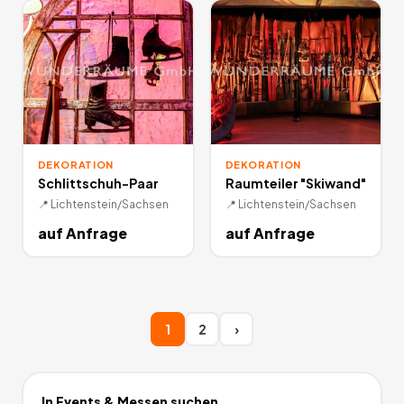
DEKORATION
DEKORATION
Schlittschuh-Paar
Raumteiler "Skiwand"
📍
Lichtenstein/Sachsen
📍
Lichtenstein/Sachsen
auf Anfrage
auf Anfrage
1
2
›
In
Events & Messen
suchen