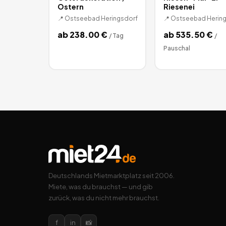
Ostern
Riesenei
📍
Ostseebad Heringsdorf
📍
Ostseebad Hering
ab
238.00
€
ab
535.50
€
/
Tag
/
Pauschal
Deutschlands Mietmarktplatz seit 2006.
Miete, was du brauchst — und gib
zurück, was du nicht mehr brauchst.
f
in
📸