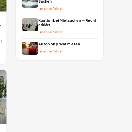
Sachen
›
mehr erfahren
Kaution bei Mietsachen — Recht
,
erklärt
›
mehr erfahren
f
Auto von privat mieten
›
mehr erfahren