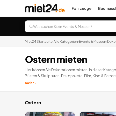
Fahrzeuge
Baumasch
Miet24 Startseite
›
Alle Kategorien
›
Events & Messen
›
Deko
Ostern mieten
Hier können Sie Dekorationen mieten. In dieser Katego
Büsten & Skulpturen, Dekopakete, Film, Kino & Fernse
Jahreszeiten, Wasserbrunnen, Weihnachten und Zimmer
mehr ›
Auf Miet24 einfach diverse Dekoartikel ausleihen.
20
A
Ostern