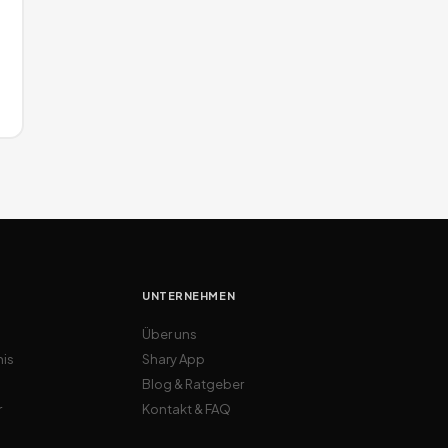
UNTERNEHMEN
Über uns
nis
Shary App
Blog & Ratgeber
r
Kontakt & FAQ