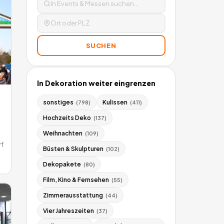
SUCHEN
In
Dekoration
weiter eingrenzen
sonstiges
Kulissen
(
798
)
(
411
)
Hochzeits Deko
(
137
)
Weihnachten
(
109
)
f
Büsten & Skulpturen
(
102
)
Dekopakete
(
80
)
Film, Kino & Fernsehen
(
55
)
Zimmerausstattung
(
44
)
Vier Jahreszeiten
(
37
)