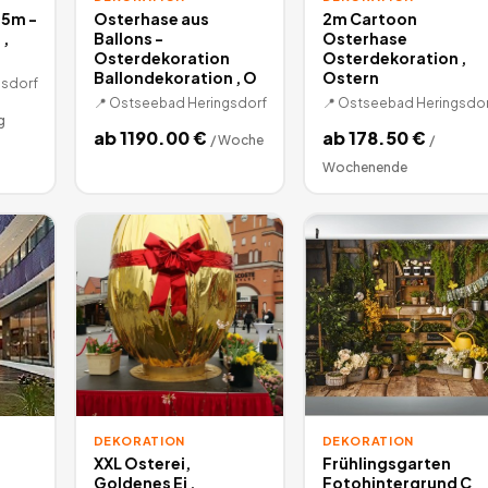
,5m -
Osterhase aus
2m Cartoon
,
Ballons -
Osterhase
Osterdekoration
Osterdekoration ,
Ballondekoration , O
Ostern
sdorf
📍
Ostseebad Heringsdorf
📍
Ostseebad Heringsdor
g
ab
1190.00
€
ab
178.50
€
/
Woche
/
Wochenende
DEKORATION
DEKORATION
XXL Osterei,
Frühlingsgarten
Goldenes Ei ,
Fotohintergrund C