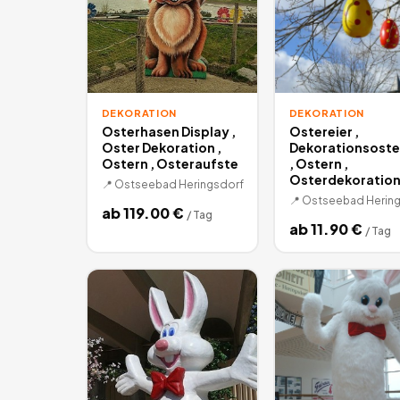
DEKORATION
DEKORATION
Osterhasen Display ,
Ostereier ,
Oster Dekoration ,
Dekorationsoste
Ostern , Osteraufste
, Ostern ,
Osterdekoratio
📍
Ostseebad Heringsdorf
📍
Ostseebad Hering
ab
119.00
€
/
Tag
ab
11.90
€
/
Tag