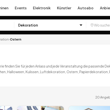
inen
Events
Elektronik
Künstler
Autoabo
Anbie
ration
›
Ostern
rie finden Sie für jeden Anlass und jede Veranstaltung die passende D
hen, Halloween, Kulissen, Luftdekoration, Ostern, Papierdekoration,
ausstattung mieten. Lassen Sie sich von den über 1000 Miet-Angebot
ngebote
deutschlandweit.
20
Angeb