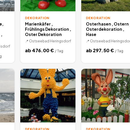
DEKORATION
DEKORATION
e,
Marienkäfer ,
Osterhasen , Ostern 
Frühlings Dekoration ,
Osterdekoration ,
,
Oster Dekoration
Hase
📍
Ostseebad Heringsdorf
📍
Ostseebad Heringsdor
sdorf
ab
476.00
€
ab
297.50
€
/
Tag
/
Tag
g
DEKORATION
DEKORATION