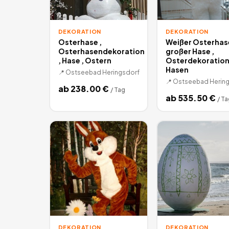
DEKORATION
DEKORATION
Osterhase ,
Weißer Osterhas
Osterhasendekoration
großer Hase ,
, Hase , Ostern
Osterdekoration 
Hasen
📍
Ostseebad Heringsdorf
📍
Ostseebad Hering
ab
238.00
€
/
Tag
ab
535.50
€
/
Ta
DEKORATION
DEKORATION