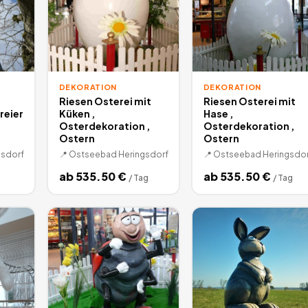
DEKORATION
DEKORATION
Riesen Osterei mit
Riesen Osterei mit
reier
Küken ,
Hase ,
Osterdekoration ,
Osterdekoration ,
n
Ostern
Ostern
sdorf
📍
Ostseebad Heringsdorf
📍
Ostseebad Heringsdor
ab
535.50
€
ab
535.50
€
/
Tag
/
Tag