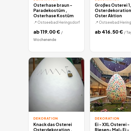
Osterhase braun -
Großes Osterei 1
Paradekostüm ,
Osterdekoration 
Osterhase Kostüm
Oster Aktion
📍
Ostseebad Heringsdorf
📍
Ostseebad Hering
ab
119.00
€
ab
416.50
€
/
/
Ta
Wochenende
DEKORATION
DEKORATION
Knack das Osterei
Ei - XXL Osterei -
Osterdekoration ,
Riesen- Mal- Ei -