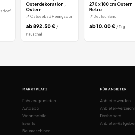
Osterdekoration ,
270 x 180 cm Ostern
Ostern
Retro
sdorf
📍
Ostseebad Heringsdorf
📍
Deutschland
ab
892.50
€
ab
10.00
€
/
/
Tag
Pauschal
MARKTPLATZ
FÜR ANBIETER
Fahrzeuge mieten
Anbieter werden
Autoabo
Anbieter-Verzeich
Wohnmobile
Dashboard
Events
Anbieter-Ratgebe
Baumaschinen