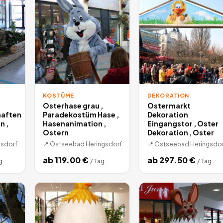
KOSTÜME
DEKORATION
Osterhase grau ,
Ostermarkt
haften
Paradekostüm Hase ,
Dekoration
n ,
Hasenanimation ,
Eingangstor , Oster
Ostern
Dekoration , Oster
sdorf
📍
Ostseebad Heringsdorf
📍
Ostseebad Heringsdor
ab
119.00
€
ab
297.50
€
g
/
Tag
/
Tag