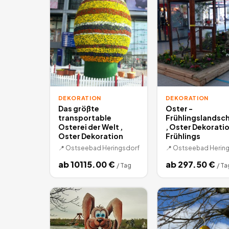
DEKORATION
DEKORATION
Das größte
Oster -
transportable
Frühlingslandsc
Osterei der Welt ,
, Oster Dekoratio
Oster Dekoration
Frühlings
📍
Ostseebad Heringsdorf
📍
Ostseebad Hering
ab
10115.00
€
ab
297.50
€
/
Tag
/
Ta