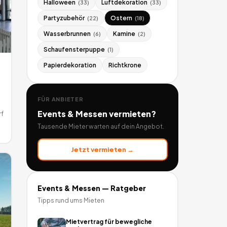
Halloween
Luftdekoration
(
33
)
(
33
)
Partyzubehör
Ostern
(
22
)
(
18
)
Wasserbrunnen
Kamine
(
6
)
(
2
)
Schaufensterpuppe
(
1
)
Papierdekoration
Richtkrone
FÜR ANBIETER
Events & Messen
vermieten?
f
Tausende Mieter warten auf dein Angebot.
Jetzt vermieten →
Events & Messen
— Ratgeber
Tipps rund ums Mieten
Mietvertrag für bewegliche