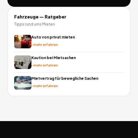
Fahrzeuge
— Ratgeber
Tipps rund ums Mieten
Auto von privat mieten
›
mehr erfahren
Kaution bei Mietsachen
›
mehr erfahren
Mietvertrag für bewegliche Sachen
›
mehr erfahren