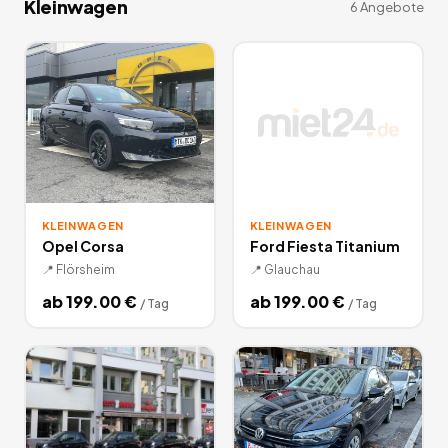
Kleinwagen
6
Angebote
KLEINWAGEN
KLEINWAGEN
Opel Corsa
Ford Fiesta Titanium
📍
Flörsheim
📍
Glauchau
ab
199.00
€
ab
199.00
€
/
Tag
/
Tag