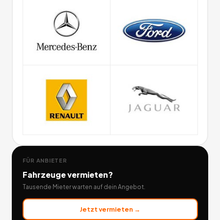
FÜR ANBIETER
Fahrzeuge
vermieten?
Tausende Mieter warten auf dein Angebot.
Jetzt vermieten →