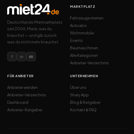
MARKTPLATZ
Fahrzeuge mieten
Deutschlands Mietmarktplatz
Autoabo
seit 2006. Miete, was du
Wohnmobile
brauchst — und gib zurück,
Events
was du nicht mehr brauchst.
Baumaschinen
Alle Kategorien
f
in
📸
Anbieter-Verzeichnis
FÜR ANBIETER
UNTERNEHMEN
Anbieter werden
Über uns
Anbieter-Verzeichnis
Shary App
Dashboard
Blog & Ratgeber
Anbieter-Ratgeber
Kontakt & FAQ