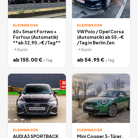
KLEINWAGEN
KLEINWAGEN
60x Smart Fortwo +
VW Polo / Opel Corsa
Forfour (Automatik)
(Automatik) ab 55,-€
**ab 32,90,-€ /Tag**
/Tag in Berlin Zen
📍
Berlin
📍
Berlin
ab
155.00
€
ab
54.95
€
/
Tag
/
Tag
KLEINWAGEN
KLEINWAGEN
AUDI A3 SPORTBACK
Mini Cooper 3-Türer,