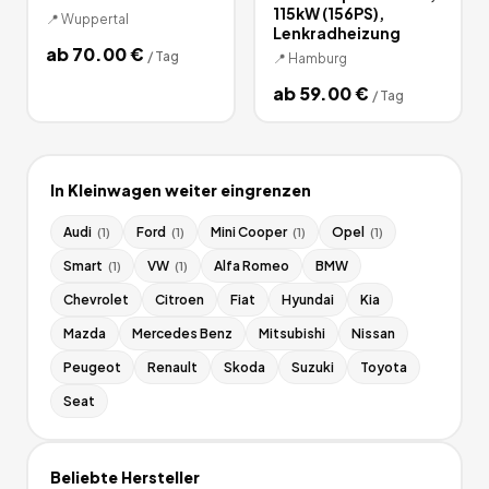
115kW (156PS),
📍
Wuppertal
Lenkradheizung
ab
70.00
€
/
Tag
📍
Hamburg
ab
59.00
€
/
Tag
In
Kleinwagen
weiter eingrenzen
Audi
Ford
Mini Cooper
Opel
(
1
)
(
1
)
(
1
)
(
1
)
Smart
VW
Alfa Romeo
BMW
(
1
)
(
1
)
Chevrolet
Citroen
Fiat
Hyundai
Kia
Mazda
Mercedes Benz
Mitsubishi
Nissan
Peugeot
Renault
Skoda
Suzuki
Toyota
Seat
Beliebte Hersteller