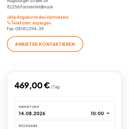
Augsburger Straße 38
82256 Fürstenfeldbruck
›
Alle Angebote des Vermieters
Telefonnr. anzeigen
Fax:
08141/294-39
ANBIETER KONTAKTIEREN
469,00
€
/
Tag
ANMIETUNG
RÜCKGABE