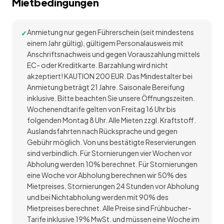
Mietbedingungen
Anmietung nur gegen Führerschein (seit mindestens
einem Jahr gültig), gültigem Personalausweis mit
Anschriftsnachweis und gegen Vorauszahlung mittels
EC- oder Kreditkarte. Barzahlung wird nicht
akzeptiert! KAUTION 200 EUR. Das Mindestalter bei
Anmietung beträgt 21 Jahre. Saisonale Bereifung
inklusive. Bitte beachten Sie unsere Öffnungszeiten.
Wochenendtarife gelten von Freitag 16 Uhr bis
folgenden Montag 8 Uhr. Alle Mieten zzgl. Kraftstoff.
Auslandsfahrten nach Rücksprache und gegen
Gebühr möglich. Von uns bestätigte Reservierungen
sind verbindlich. Für Stornierungen vier Wochen vor
Abholung werden 10% berechnet. Für Stornierungen
eine Woche vor Abholung berechnen wir 50% des
Mietpreises, Stornierungen 24 Stunden vor Abholung
und bei Nichtabholung werden mit 90% des
Mietpreises berechnet. Alle Preise sind Frühbucher-
Tarife inklusive 19% MwSt. und müssen eine Woche im