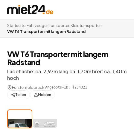
Startseite
›
Fahrzeuge
›
Transporter
›
Kleintransporter
›
VW T6 Transporter mit langem Radstand
VW T6 Transporter mit langem
Radstand
Ladefläche: ca. 2,97m lang ca. 1,70m breit ca. 1,40m
hoch
Fürstenfeldbruck
·
Angebots-ID:
l234321
Teilen
Melden