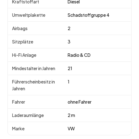
Kraftstoffart
Diesel
Umweltplakette
Schadstoffgruppe 4
Airbags
2
Sitzplätze
3
Hi-Fi Anlage
Radio & CD
Mindestalter in Jahren
21
Führerscheinbesitz in
1
Jahren
Fahrer
ohne Fahrer
Laderaumlänge
2 m
Marke
VW