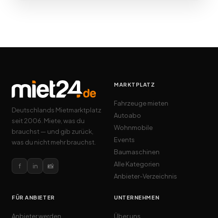
MARKTPLATZ
Fahrzeuge mieten
Deutschlands Mietmarktplatz
Autoabo
seit 2006. Miete, was du
Wohnmobile
brauchst — und gib zurück,
Events
was du nicht mehr brauchst.
Baumaschinen
Alle Kategorien
f
in
📸
Anbieter-Verzeichnis
FÜR ANBIETER
UNTERNEHMEN
Anbieter werden
Über uns